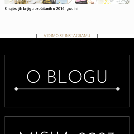
8 najboljih knjiga pročitanih u 2016. godini
Instagram has returned invalid data.
VIDIMO SE INSTAGRAMU