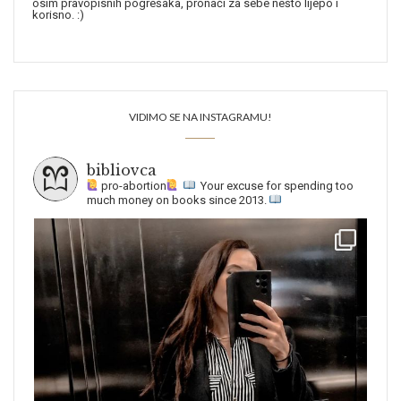
osim pravopisnih pogrešaka, pronaći za sebe nešto lijepo i
korisno. :)
VIDIMO SE NA INSTAGRAMU!
bibliovca
pro-abortion
Your excuse for spending too
much money on books since 2013.