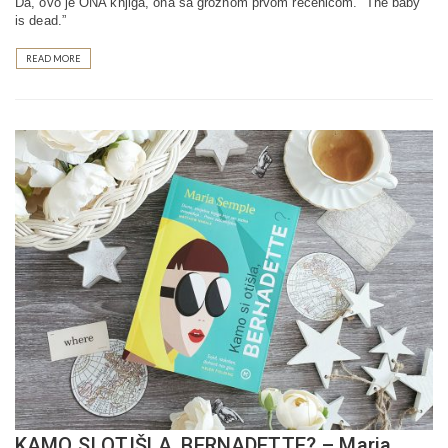
Da, ovo je ONA knjiga, ona sa groznom prvom rečenicom. “The baby
is dead.”
READ MORE
KAMO SI OTIŠLA, BERNADETTE? – Maria