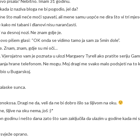
ovo pisala? Nebitno. Imam 31 godinu.
ada iz naziva bloga ne bi pogodio, jel da?
rine što mali neće moći spavati, ali mene samu uopće ne dira što vi tri mje
ako mi tabani i dlanovi nisu narančasti.
i na desnoj nozi. Ne znam gdje je.
 ovo pišem glasi: “OK onda se vidimo tamo ja sam za 5min dole”.
e. Znam, znam, gdje su mi oči…
. Vjerojatno vam je poznata u ulozi Margaery Tyrell ako pratite seriju Gam
ivanja hrane telefonom. Ne mogu. Moj dragi me svako malo podsjeti na to 
 bio u Bugarskoj.
zalaske sunca.
kosa. Dragi ne da, veli da ne bi dobro išlo sa šljivom na oku.
 šljive na oku nema, još :)*
 godinu i nešto dana zato što sam zaključila da ulazim u godine kada mi 
 svježe oprano.