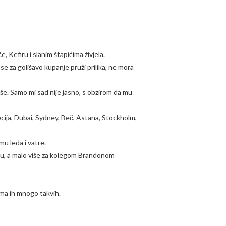
 Kefiru i slanim štapićima živjela.
e za golišavo kupanje pruži prilika, ne mora
jepše. Samo mi sad nije jasno, s obzirom da mu
ecija, Dubai, Sydney, Beč, Astana, Stockholm,
u leda i vatre.
ju, a malo više za kolegom Brandonom
ema ih mnogo takvih.