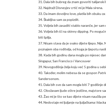
31. Dala bih bubreg da znam govoriti talijansk
32. Najdraži Disneyjev crtić mi je Mala sirena.
33. Da imam dovoljno love, platila bih obuku za 
34. Škakljiva sam za popizdit.
35. Voljela bih zasaditi stablo naranče, jer sa
36. Voljela bih ići na skinny dipping. Po moguć
biti špilja.
37. Nisam stava da je svako dijete lijepo. Nije. 
poznajem oba roditelja, od koga je ljepotu nasli
38. Kada bih godinu dana mogla po mjesec dana ž
Singapur, San Francisco i Vancouver
39. Novogodišnja želja koju već 5 godina u seb
40. Također, molim nebesa da se gospon Patric
Sandersonom.
41. Dala bih sve da sam mogla biti 7-godišnje dij
42. Obožavam ljude oštre jezičine, majstore sa
43. Žao mi je što se kao dijete nisam naučila pe
44. Nedostaje mi ljuljanje na ljuljačkama i klack