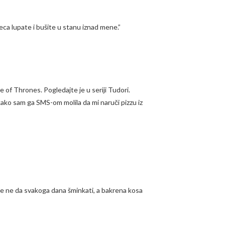
seca lupate i bušite u stanu iznad mene.”
e of Thrones. Pogledajte je u seriji Tudori.
kako sam ga SMS-om molila da mi naruči pizzu iz
se ne da svakoga dana šminkati, a bakrena kosa