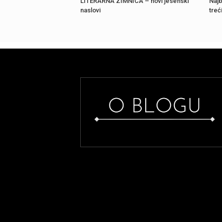
LITERARNA ZIMNICA – novi jesenski
Najb
naslovi
treć