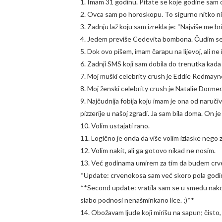
1. Imam 31 godinu. Pitate se koje godine sam 
2. Ovca sam po horoskopu. To sigurno nitko nik
3. Zadnju laž koju sam izrekla je: “Najviše me b
4. Jedem previše Cedevita bombona. Čudim se k
5. Dok ovo pišem, imam čarapu na lijevoj, ali ne 
6. Zadnji SMS koji sam dobila do trenutka kada
7. Moj muški celebrity crush je Eddie Redmayn
8. Moj ženski celebrity crush je Natalie Dormer
9. Najčudnija fobija koju imam je ona od naruč
pizzerije u našoj zgradi. Ja sam bila doma. On je
10. Volim ustajati rano.
11. Logično je onda da više volim izlaske nego 
12. Volim nakit, ali ga gotovo nikad ne nosim.
13. Već godinama umirem za tim da budem crveno
*Update: crvenokosa sam već skoro pola godine,
**Second update: vratila sam se u smeđu nakon
slabo podnosi nenašminkano lice. ;)**
14. Obožavam ljude koji mirišu na sapun; čisto,