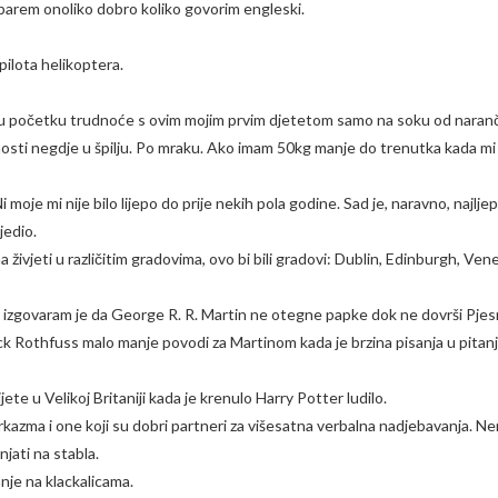
i barem onoliko dobro koliko govorim engleski.
pilota helikoptera.
m u početku trudnoće s ovim mojim prvim djetetom samo na soku od naranče,
nosti negdje u špilju. Po mraku. Ako imam 50kg manje do trenutka kada mi s
Ni moje mi nije bilo lijepo do prije nekih pola godine. Sad je, naravno, najl
jedio.
ivjeti u različitim gradovima, ovo bi bili gradovi: Dublin, Edinburgh, Ven
i izgovaram je da George R. R. Martin ne otegne papke dok ne dovrši Pjesm
k Rothfuss malo manje povodi za Martinom kada je brzina pisanja u pitan
ete u Velikoj Britaniji kada je krenulo Harry Potter ludilo.
rkazma i one koji su dobri partneri za višesatna verbalna nadjebavanja. N
njati na stabla.
anje na klackalicama.