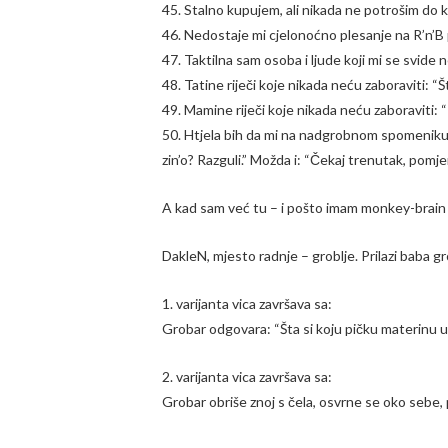
45. Stalno kupujem, ali nikada ne potrošim do 
46. Nedostaje mi cjelonoćno plesanje na R’n’B 
47. Taktilna sam osoba i ljude koji mi se svide ne
48. Tatine riječi koje nikada neću zaboraviti: “
49. Mamine riječi koje nikada neću zaboraviti:
50. Htjela bih da mi na nadgrobnom spomeniku p
zin’o? Razguli.” Možda i: “Čekaj trenutak, pomje
A kad sam već tu – i pošto imam monkey-brain – 
DakleN, mjesto radnje – groblje. Prilazi baba gr
1. varijanta vica završava sa:
Grobar odgovara: “Šta si koju pičku materinu us
2. varijanta vica završava sa:
Grobar obriše znoj s čela, osvrne se oko sebe, p