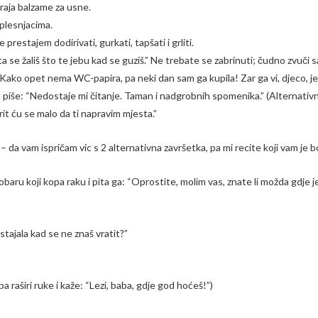
kraja balzame za usne.
plesnjacima.
 prestajem dodirivati, gurkati, tapšati i grliti.
Šta se žališ što te jebu kad se guziš.” Ne trebate se zabrinuti; čudno zvuč
 “Kako opet nema WC-papira, pa neki dan sam ga kupila! Zar ga vi, djeco, j
iše: “Nedostaje mi čitanje. Taman i nadgrobnih spomenika.” (Alternativni 
rit ću se malo da ti napravim mjesta.”
da vam ispričam vic s 2 alternativna završetka, pa mi recite koji vam je bol
obaru koji kopa raku i pita ga: “Oprostite, molim vas, znate li možda gdje je
tajala kad se ne znaš vratit?”
a raširi ruke i kaže: “Lezi, baba, gdje god hoćeš!”)