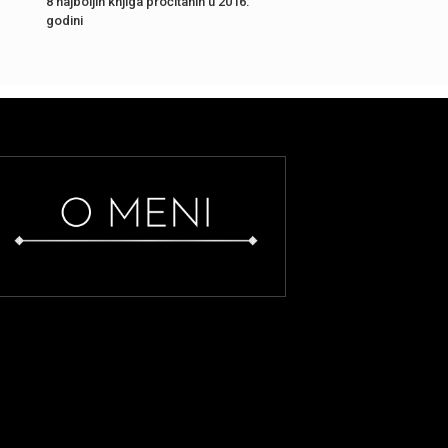
8 najboljih knjiga pročitanih u 2016.
godini