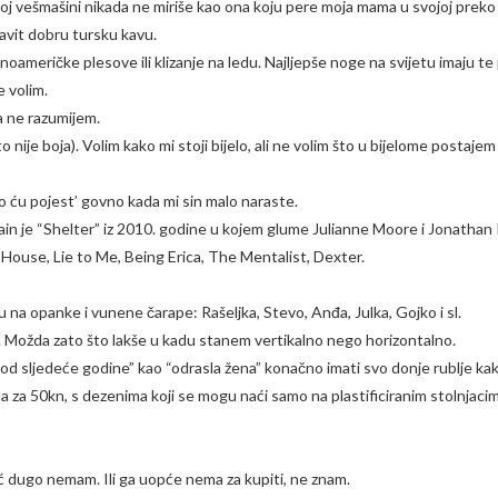
voj vešmašini nikada ne miriše kao ona koju pere moja mama u svojoj preko
avit dobru tursku kavu.
noameričke plesove ili klizanje na ledu. Najljepše noge na svijetu imaju te p
e volim.
ga ne razumijem.
 nije boja). Volim kako mi stoji bijelo, ali ne volim što u bijelome postajem
rno ću pojest’ govno kada mi sin malo naraste.
again je “Shelter” iz 2010. godine u kojem glume Julianne Moore i Jonatha
 House, Lie to Me, Being Erica, The Mentalist, Dexter.
 na opanke i vunene čarape: Rašeljka, Stevo, Anđa, Julka, Gojko i sl.
. Možda zato što lakše u kadu stanem vertikalno nego horizontalno.
od sljedeće godine” kao “odrasla žena” konačno imati svo donje rublje kako
za 50kn, s dezenima koji se mogu naći samo na plastificiranim stolnjacim
eć dugo nemam. Ili ga uopće nema za kupiti, ne znam.