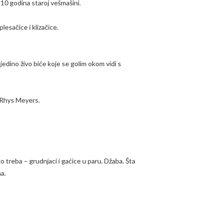
 10 godina staroj vešmašini.
lesačice i klizačice.
 jedino živo biće koje se golim okom vidi s
n Rhys Meyers.
 treba – grudnjaci i gaćice u paru. Džaba. Šta
a.