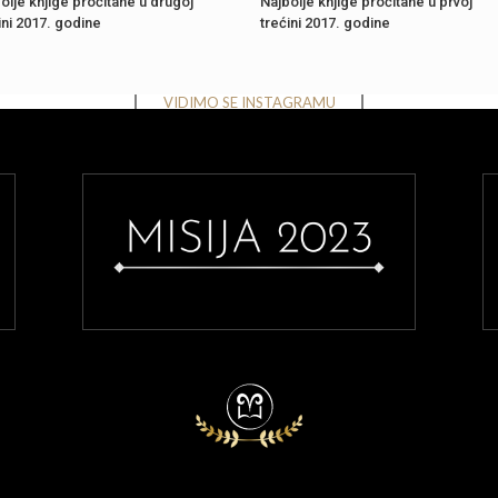
olje knjige pročitane u drugoj
Najbolje knjige pročitane u prvoj
ini 2017. godine
trećini 2017. godine
Instagram has returned invalid data.
VIDIMO SE INSTAGRAMU