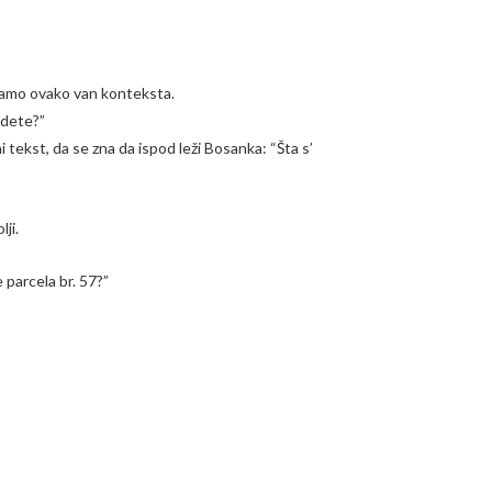
i samo ovako van konteksta.
edete?”
tekst, da se zna da ispod leži Bosanka: “Šta s’
ji.
 parcela br. 57?”