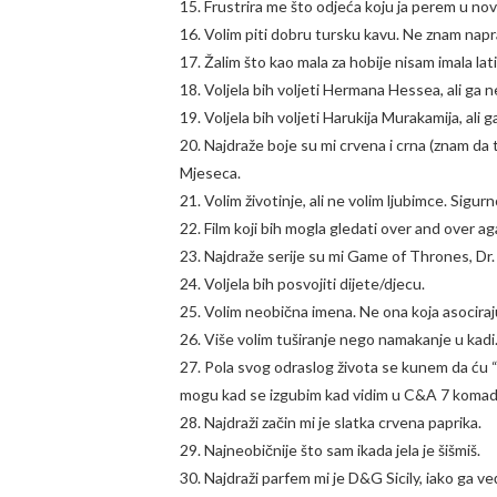
15. Frustrira me što odjeća koju ja perem u no
16. Volim piti dobru tursku kavu. Ne znam napr
17. Žalim što kao mala za hobije nisam imala lati
18. Voljela bih voljeti Hermana Hessea, ali ga n
19. Voljela bih voljeti Harukija Murakamija, ali 
20. Najdraže boje su mi crvena i crna (znam da to
Mjeseca.
21. Volim životinje, ali ne volim ljubimce. Sigu
22. Film koji bih mogla gledati over and over 
23. Najdraže serije su mi Game of Thrones, Dr.
24. Voljela bih posvojiti dijete/djecu.
25. Volim neobična imena. Ne ona koja asociraju
26. Više volim tuširanje nego namakanje u kadi
27. Pola svog odraslog života se kunem da ću “
mogu kad se izgubim kad vidim u C&A 7 komada 
28. Najdraži začin mi je slatka crvena paprika.
29. Najneobičnije što sam ikada jela je šišmiš.
30. Najdraži parfem mi je D&G Sicily, iako ga v