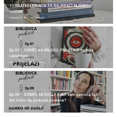
11 KRATKIH KNJIGA ZA NAJKRAĆI MJESEC U
GODINI
February 01, 2021
0 Comment
Ep.01 – OSVRT NA KNJIGU: PRIJELAZI by Alex
Landragin
January 28, 2021
12 Comments
Ep.00 – DOBRO MI DOŠLI! Kako sam završila tu i
što želim da podcast postane?
January 13, 2021
0 Comment