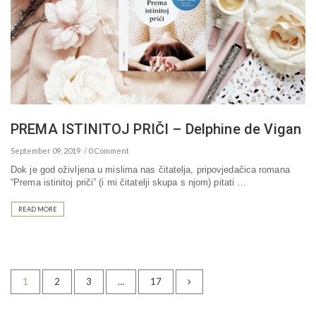
PREMA ISTINITOJ PRIČI – Delphine de Vigan
September 09, 2019
0 Comment
Dok je god oživljena u mislima nas čitatelja, pripovjedačica romana
“Prema istinitoj priči” (i mi čitatelji skupa s njom) pitati …
READ MORE
1
2
3
…
17