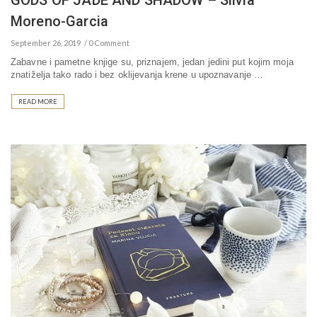
GODS OF JADE AND SHADOW – Silvia
Moreno-Garcia
September 26, 2019
0 Comment
Zabavne i pametne knjige su, priznajem, jedan jedini put kojim moja
znatiželja tako rado i bez oklijevanja krene u upoznavanje …
READ MORE