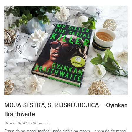
MOJA SESTRA, SERIJSKI UBOJICA – Oyinkan
Braithwaite
October 02, 2019
0 Comment
Znam da se mnogi možda i neće složiti sa mnom – znam da će mnogi