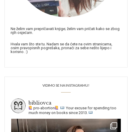
Ne želim vam prepričavati knjige; želim vam pričati kako se zbog
njih osjećam.
Hvala vam što ste tu. Nadam se da ćete na ovim stranicama,
osim pravopisnih pogrešaka, pronaći za sebe nešto lijepo i
korisno. :)
VIDIMO SE NA INSTAGRAMU!
bibliovca
pro-abortion
Your excuse for spending too
much money on books since 2013.