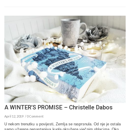
A WINTER’S PROMISE – Christelle Dabos
April 12, 2019
0 Comment
U nekom trenutku u povijesti, Zemlja se rasprsnula. Od nje je ostala
samo užarena nenastanjiva kugla okružena vječnim oblacima. Oko …