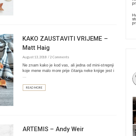
pr
Hv
st
pr
KAKO ZAUSTAVITI VRIJEME –
Matt Haig
August 13, 2018
2 Comments
Ne znam kako je kod vas, ali jedna od mini-strepnji
koje mene malo more prije čitanja neke knjige jest i
…
READ MORE
ARTEMIS – Andy Weir