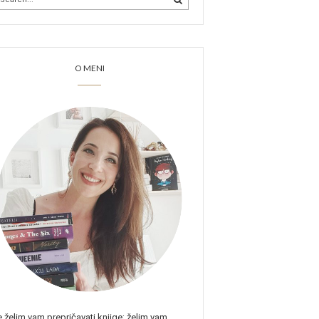
O MENI
 želim vam prepričavati knjige; želim vam