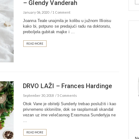
– Glendy Vanderah
January 06, 2020
1 Comment
Joanna Teale unajmila je kolibu u južnom Illioisu
kako bi, potpuno se predajući radu na doktoratu,
preboljela gubitak majke i …
READ MORE
DRVO LAŽI – Frances Hardinge
September 30, 2018
5 Comments
Otok Vane je obitelji Sunderly trebao poslužiti i kao
privremeno sklonište, dok se rasplamsali skandal
vezan uz ime velečasnog Erasmusa Sunderlyja ne
…
READ MORE
Ne