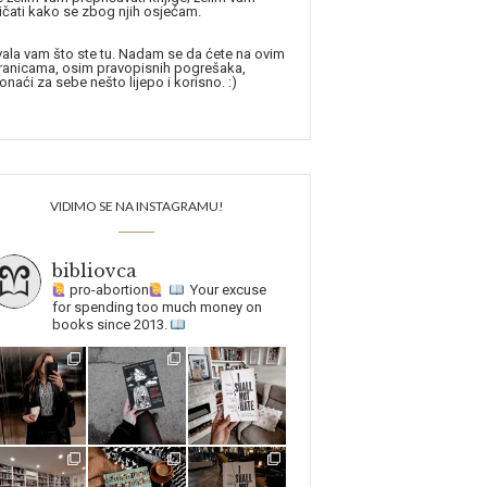
ičati kako se zbog njih osjećam.
ala vam što ste tu. Nadam se da ćete na ovim
ranicama, osim pravopisnih pogrešaka,
onaći za sebe nešto lijepo i korisno. :)
VIDIMO SE NA INSTAGRAMU!
bibliovca
pro-abortion
Your excuse
for spending too much money on
books since 2013.