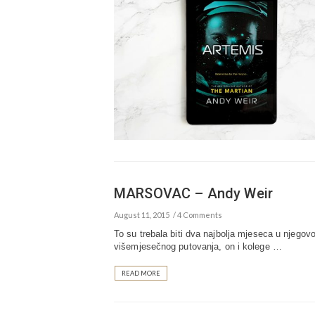
MARSOVAC – Andy Weir
August 11, 2015
4 Comments
To su trebala biti dva najbolja mjeseca u njegov
višemjesečnog putovanja, on i kolege …
READ MORE