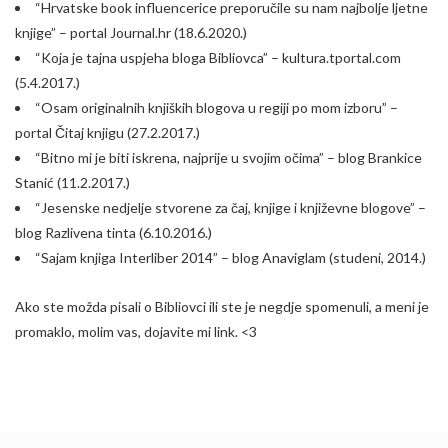
“Hrvatske book influencerice preporučile su nam najbolje ljetne
knjige”
– portal Journal.hr (18.6.2020.)
“Koja je tajna uspjeha bloga Bibliovca”
– kultura.tportal.com
(5.4.2017.)
“Osam originalnih knjiških blogova u regiji po mom izboru”
–
portal Čitaj knjigu (27.2.2017.)
“Bitno mi je biti iskrena, najprije u svojim očima”
– blog Brankice
Stanić (11.2.2017.)
“Jesenske nedjelje stvorene za čaj, knjige i književne blogove”
–
blog Razlivena tinta (6.10.2016.)
“Sajam knjiga Interliber 2014”
– blog Anaviglam (studeni, 2014.)
Ako ste možda pisali o Bibliovci ili ste je negdje spomenuli, a meni je
promaklo, molim vas, dojavite mi link. <3