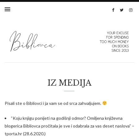
IZ MEDIJA
Pisali ste o Bibliovci i ja vam se od srca zahvaljujem.
“Koju knjigu ponijeti na godišnji odmor? Omiljena književna
blogerica Bibliovca pročitala je sve i odabrala za vas deset naslova”
–
tporta.hr (28.6.2020.)