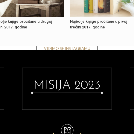
olje knjige pročitane u drugoj
Najbolje knjige pročitane u prvoj
ini 2017. godine
trećini 2017. godine
Instagram has returned invalid data.
VIDIMO SE INSTAGRAMU