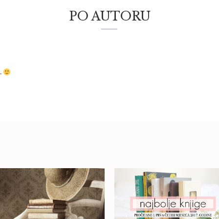
PO AUTORU
…