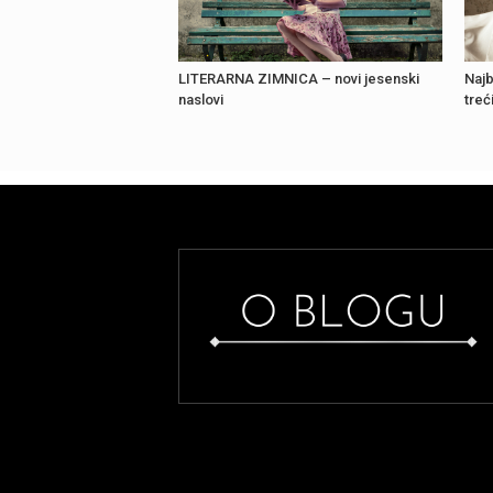
LITERARNA ZIMNICA – novi jesenski
Najb
naslovi
treć