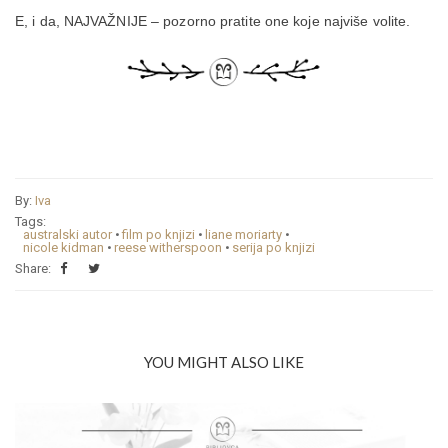
E, i da, NAJVAŽNIJE – pozorno pratite one koje najviše volite.
By:
Iva
Tags:
australski autor
•
film po knjizi
•
liane moriarty
•
nicole kidman
•
reese witherspoon
•
serija po knjizi
Share:
YOU MIGHT ALSO LIKE