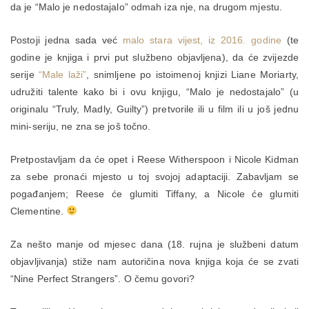
da je “Malo je nedostajalo” odmah iza nje, na drugom mjestu.
Postoji jedna sada već
malo stara vijest, iz 2016. godine
(te
godine je knjiga i prvi put službeno objavljena), da će zvijezde
serije
“Male laži”
, snimljene po istoimenoj knjizi Liane Moriarty,
udružiti talente kako bi i ovu knjigu, “Malo je nedostajalo” (u
originalu “Truly, Madly, Guilty”) pretvorile ili u film ili u još jednu
mini-seriju, ne zna se još točno.
Pretpostavljam da će opet i Reese Witherspoon i Nicole Kidman
za sebe pronaći mjesto u toj svojoj adaptaciji. Zabavljam se
pogađanjem; Reese će glumiti Tiffany, a Nicole će glumiti
Clementine.
Za nešto manje od mjesec dana (18. rujna je službeni datum
objavljivanja) stiže nam autoričina nova knjiga koja će se zvati
“Nine Perfect Strangers”. O čemu govori?