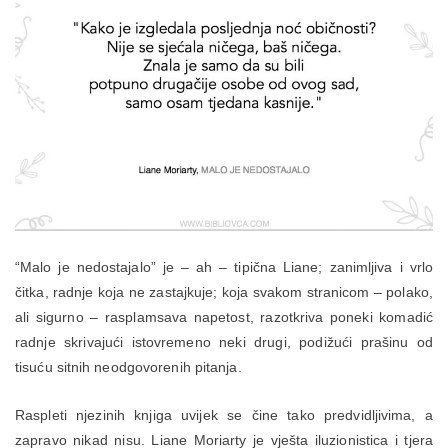
“Malo je nedostajalo” je – ah – tipična Liane; zanimljiva i vrlo
čitka, radnje koja ne zastajkuje; koja svakom stranicom – polako,
ali sigurno – rasplamsava napetost, razotkriva poneki komadić
radnje skrivajući istovremeno neki drugi, podižući prašinu od
tisuću sitnih neodgovorenih pitanja.
Raspleti njezinih knjiga uvijek se čine tako predvidljivima, a
zapravo nikad nisu. Liane Moriarty je vješta iluzionistica i tjera