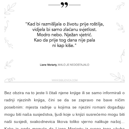
Bez obzira na to jeste li čitali njene knjige ili se samo informirali o
radnji njezinih knjiga, čini se da se zapravo ne bave ničim
posebnim: mjesta radnje u kojima se njezini romani događaju
mogu biti naša susjedstva, ljudi koje u knjizi susrećemo mogu biti
naši susjedi, svakodnevica likova toliko vjerno nalikuje našoj…
Kako je onda moguće da Liane Moriarty iz svega toga ukuha