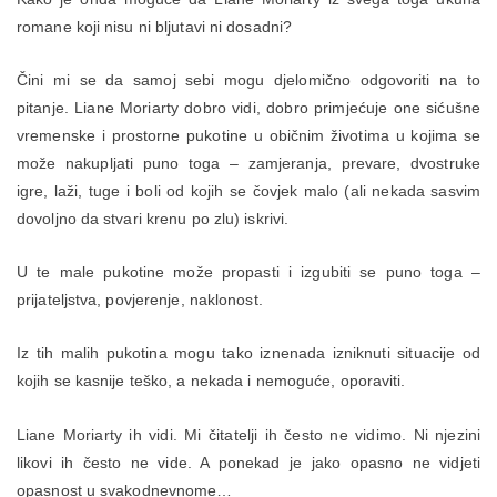
romane koji nisu ni bljutavi ni dosadni?
Čini mi se da samoj sebi mogu djelomično odgovoriti na to
pitanje. Liane Moriarty dobro vidi, dobro primjećuje one sićušne
vremenske i prostorne pukotine u običnim životima u kojima se
može nakupljati puno toga – zamjeranja, prevare, dvostruke
igre, laži, tuge i boli od kojih se čovjek malo (ali nekada sasvim
dovoljno da stvari krenu po zlu) iskrivi.
U te male pukotine može propasti i izgubiti se puno toga –
prijateljstva, povjerenje, naklonost.
Iz tih malih pukotina mogu tako iznenada izniknuti situacije od
kojih se kasnije teško, a nekada i nemoguće, oporaviti.
Liane Moriarty ih vidi. Mi čitatelji ih često ne vidimo. Ni njezini
likovi ih često ne vide. A ponekad je jako opasno ne vidjeti
opasnost u svakodnevnome…