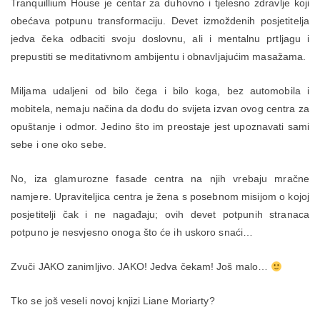
Tranquillium House je centar za duhovno i tjelesno zdravlje koji
obećava potpunu transformaciju. Devet izmoždenih posjetitelja
jedva čeka odbaciti svoju doslovnu, ali i mentalnu prtljagu i
prepustiti se meditativnom ambijentu i obnavljajućim masažama.
Miljama udaljeni od bilo čega i bilo koga, bez automobila i
mobitela, nemaju načina da dođu do svijeta izvan ovog centra za
opuštanje i odmor. Jedino što im preostaje jest upoznavati sami
sebe i one oko sebe.
No, iza glamurozne fasade centra na njih vrebaju mračne
namjere. Upraviteljica centra je žena s posebnom misijom o kojoj
posjetitelji čak i ne nagađaju; ovih devet potpunih stranaca
potpuno je nesvjesno onoga što će ih uskoro snaći…
Zvuči JAKO zanimljivo. JAKO! Jedva čekam! Još malo…
Tko se još veseli novoj knjizi Liane Moriarty?