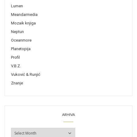
Lumen
Meandarmedia
Mozaik knjiga
Neptun
Oceanmore
Planetopija
Profil
V.B.Z.
Vuković & Runjić
Znanje
ARHIVA
ARHIVA