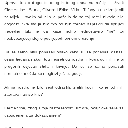
Upravo to se dogodilo onog kobnog dana na roštilju – životi
Clementine i Sama, Olivera i Erike, Vida i Tiffany su se izmijenili
zauvijek. I svako od njih je poželio da se taj roštilj nikada nije
dogodio. Sve što je bilo tko od njih trebao napraviti da spriječi
tragediju bilo je da kaže jedno jednostavno “ne” toj
neobvezujućoj ideji o poslijepodnevnom druženju.
Da se samo nisu ponašali onako kako su se ponašali, danas,
osam tjedana nakon tog nesretnog roštilja, nikoga od njih ne bi
progonili osjećaji stida i krivnje. Da su se samo ponašali
normalno, možda su mogli izbjeći tragediju.
Ali na roštilju je bilo šest odraslih, zrelih ljudi. Tko je od njih
zapravo najviše kriv?
Clementine, zbog svoje rastresenosti, umora, očajničke želje za
uzbuđenjem, za dokazivanjem?