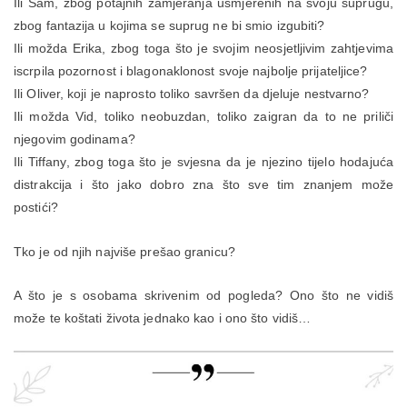
Ili Sam, zbog potajnih zamjeranja usmjerenih na svoju suprugu,
zbog fantazija u kojima se suprug ne bi smio izgubiti?
Ili možda Erika, zbog toga što je svojim neosjetljivim zahtjevima
iscrpila pozornost i blagonaklonost svoje najbolje prijateljice?
Ili Oliver, koji je naprosto toliko savršen da djeluje nestvarno?
Ili možda Vid, toliko neobuzdan, toliko zaigran da to ne priliči
njegovim godinama?
Ili Tiffany, zbog toga što je svjesna da je njezino tijelo hodajuća
distrakcija i što jako dobro zna što sve tim znanjem može
postići?
Tko je od njih najviše prešao granicu?
A što je s osobama skrivenim od pogleda? Ono što ne vidiš
može te koštati života jednako kao i ono što vidiš…