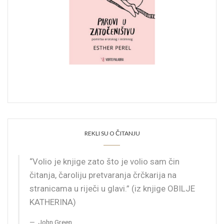
REKLI SU O ČITANJU
“Volio je knjige zato što je volio sam čin
čitanja, čaroliju pretvaranja črčkarija na
stranicama u riječi u glavi.” (iz knjige OBILJE
KATHERINA)
John Green