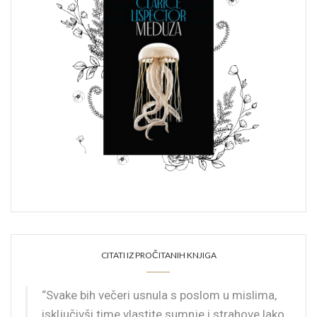
CITATI IZ PROČITANIH KNJIGA
“Svake bih večeri usnula s poslom u mislima,
isključivši time vlastite sumnje i strahove lako