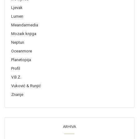
Ljevak
Lumen
Meandarmedia
Mozaik knjiga
Neptun
Oceanmore
Planetopija
Profil
V.B.Z.
Vuković & Runjić
Znanje
ARHIVA