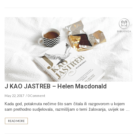
J KAO JASTREB – Helen Macdonald
May 22, 2017
0 Comment
Kada god, potaknuta nečime što sam čitala ili razgovorom u kojem
sam prethodno sudjelovala, razmišljam o temi žalovanja, uvijek se …
READ MORE