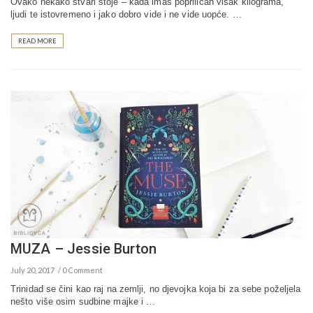
Ovako nekako stvari stoje – kada imaš popriličan višak kilograma,
ljudi te istovremeno i jako dobro vide i ne vide uopće. …
READ MORE
MUZA – Jessie Burton
July 20, 2017
0 Comment
Trinidad se čini kao raj na zemlji, no djevojka koja bi za sebe poželjela
nešto više osim sudbine majke i …