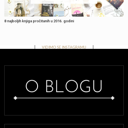
8 najboljih knjiga pročitanih u 2016. godini
Instagram has returned invalid data.
VIDIMO SE INSTAGRAMU