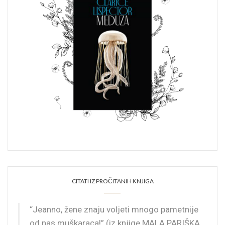
CITATI IZ PROČITANIH KNJIGA
“Jeanno, žene znaju voljeti mnogo pametnije
od nas muškaraca!” (iz knjige MALA PARIŠKA