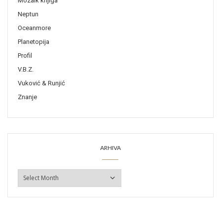
Mozaik knjiga
Neptun
Oceanmore
Planetopija
Profil
V.B.Z.
Vuković & Runjić
Znanje
ARHIVA
ARHIVA