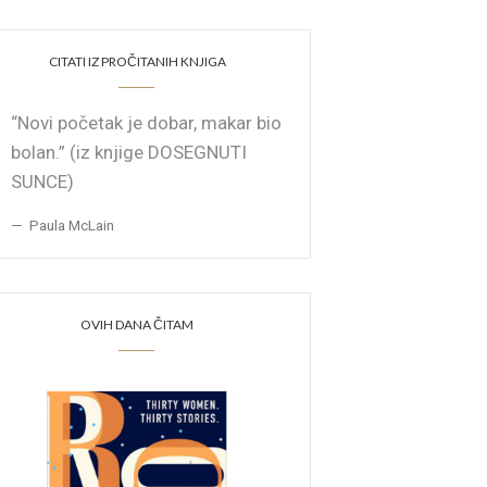
CITATI IZ PROČITANIH KNJIGA
“Novi početak je dobar, makar bio
bolan.” (iz knjige DOSEGNUTI
SUNCE)
Paula McLain
OVIH DANA ČITAM