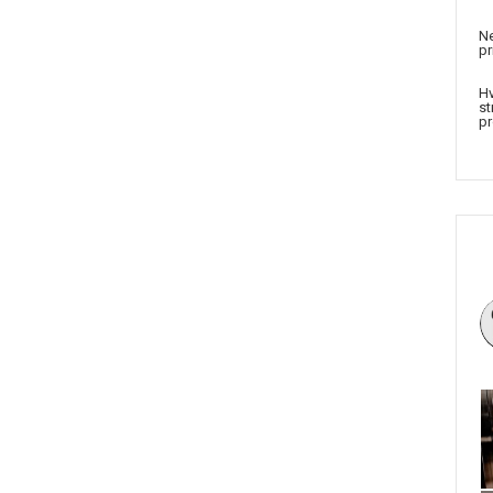
Ne
pr
Hv
st
pr