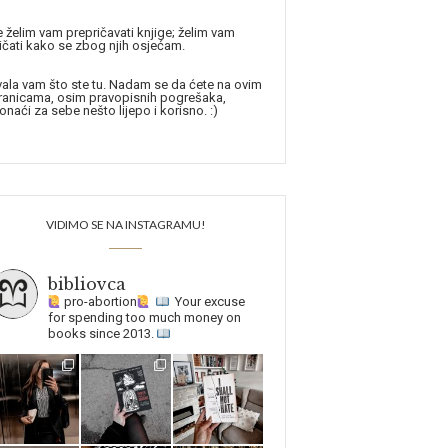
 želim vam prepričavati knjige; želim vam
ičati kako se zbog njih osjećam.
ala vam što ste tu. Nadam se da ćete na ovim
ranicama, osim pravopisnih pogrešaka,
onaći za sebe nešto lijepo i korisno. :)
VIDIMO SE NA INSTAGRAMU!
bibliovca
pro-abortion
Your excuse
for spending too much money on
books since 2013.