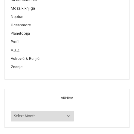
Mozaik knjiga
Neptun
Oceanmore
Planetopija
Profil
V.B.Z.
Vuković & Runjić
Znanje
ARHIVA
ARHIVA