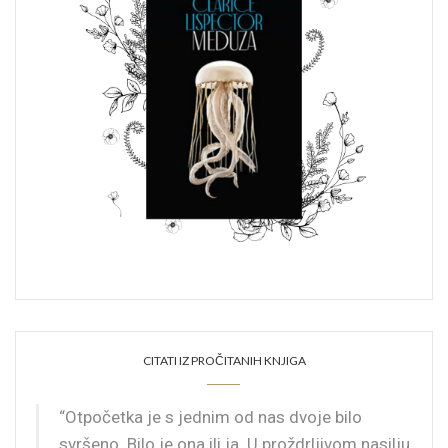
CITATI IZ PROČITANIH KNJIGA
“Otpočetka je s jednim od nas dvoje bilo
svršeno. Bilo je ona ili ja. U proždrljivom nasilju