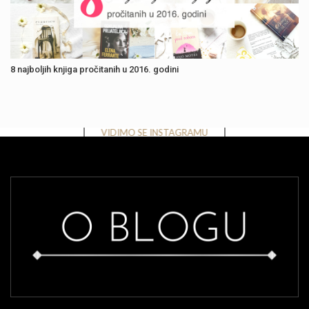
8 najboljih knjiga pročitanih u 2016. godini
Instagram has returned invalid data.
VIDIMO SE INSTAGRAMU