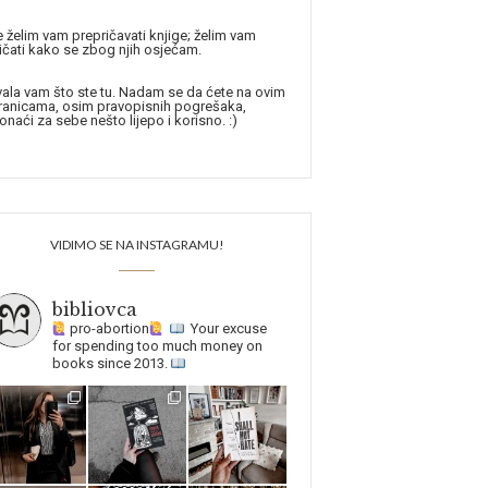
 želim vam prepričavati knjige; želim vam
ičati kako se zbog njih osjećam.
ala vam što ste tu. Nadam se da ćete na ovim
ranicama, osim pravopisnih pogrešaka,
onaći za sebe nešto lijepo i korisno. :)
VIDIMO SE NA INSTAGRAMU!
bibliovca
pro-abortion
Your excuse
for spending too much money on
books since 2013.