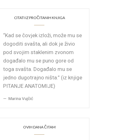
CITATI IZ PROČITANIH KNJIGA
“Kad se čovjek izloži, može mu se
dogoditi svašta, ali dok je živio
pod svojim staklenim zvonom
događalo mu se puno gore od
toga svašta. Događalo mu se
jedno dugotrajno ništa.” (iz knjige
PITANJE ANATOMIJE)
Marina Vujčić
OVIH DANA ČITAM