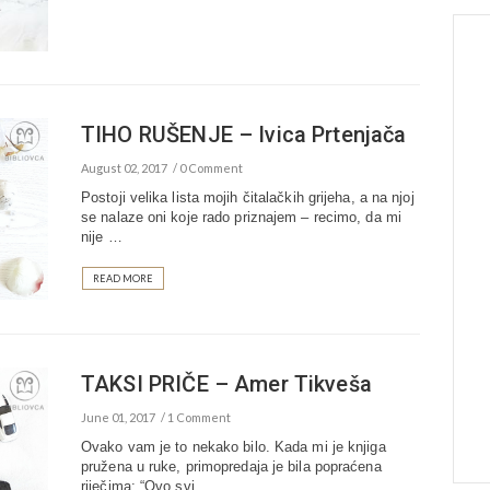
TIHO RUŠENJE – Ivica Prtenjača
August 02, 2017
0 Comment
Postoji velika lista mojih čitalačkih grijeha, a na njoj
se nalaze oni koje rado priznajem – recimo, da mi
nije …
READ MORE
TAKSI PRIČE – Amer Tikveša
June 01, 2017
1 Comment
Ovako vam je to nekako bilo. Kada mi je knjiga
pružena u ruke, primopredaja je bila popraćena
riječima: “Ovo svi …