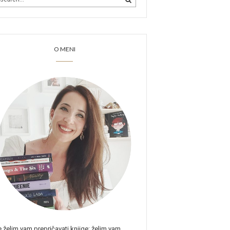
O MENI
 želim vam prepričavati knjige; želim vam