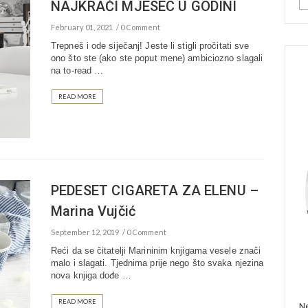
NAJKRAĆI MJESEC U GODINI
February 01, 2021
0 Comment
Trepneš i ode siječanj! Jeste li stigli pročitati sve
ono što ste (ako ste poput mene) ambiciozno slagali
na to-read …
READ MORE
PEDESET CIGARETA ZA ELENU –
Marina Vujčić
September 12, 2019
0 Comment
Reći da se čitatelji Marininim knjigama vesele znači
malo i slagati. Tjednima prije nego što svaka njezina
nova knjiga dođe …
READ MORE
Ne