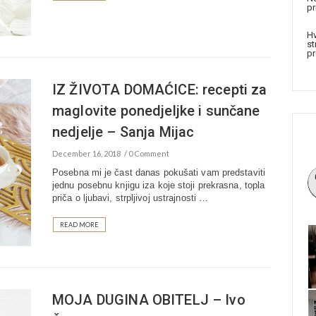
pr
Hv
st
pr
IZ ŽIVOTA DOMAĆICE: recepti za
maglovite ponedjeljke i sunčane
nedjelje – Sanja Mijac
December 16, 2018
0 Comment
Posebna mi je čast danas pokušati vam predstaviti
jednu posebnu knjigu iza koje stoji prekrasna, topla
priča o ljubavi, strpljivoj ustrajnosti …
READ MORE
MOJA DUGINA OBITELJ – Ivo