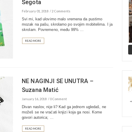
Šegota
February 01, 2018
2 Comments
Svi mi, kad ulovimo malo vremena da pustimo
mozak na pašu, skrolamo po svojim mobitelima. I ja
skrolam. Povremeno, među 99% …
READ MORE
NE NAGINJI SE UNUTRA –
Suzana Matić
January 16, 2018
0 Comment
Divan naslov, nije li? Kad ga jednom ugledaš, ne
možeš se ne vraćati knjizi koja ga nosi. Kome
govori autorica; …
READ MORE