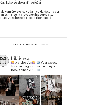
ičati kako se zbog njih osjećam.
ala vam što ste tu. Nadam se da ćete na ovim
ranicama, osim pravopisnih pogrešaka,
onaći za sebe nešto lijepo i korisno. :)
VIDIMO SE NA INSTAGRAMU!
bibliovca
pro-abortion
Your excuse
for spending too much money on
books since 2013.