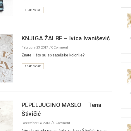
READ MORE
KNJIGA ŽALBE – Ivica Ivanišević
February 23, 2017
0 Comment
Znate li što su spisateljske kolonije?
READ MORE
PEPELJUGINO MASLO – Tena
Štivičić
December 06, 2016
0 Comment
Nije da nikada nisam čula za Tenu Štivičić; jesam,