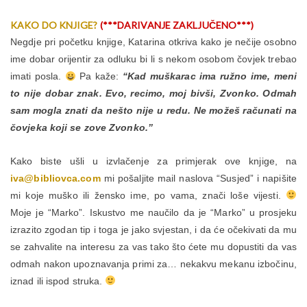
KAKO DO KNJIGE?
(***DARIVANJE ZAKLJUČENO***)
Negdje pri početku knjige, Katarina otkriva kako je nečije osobno
ime dobar orijentir za odluku bi li s nekom osobom čovjek trebao
imati posla.
Pa kaže:
“Kad muškarac ima ružno ime, meni
to nije dobar znak. Evo, recimo, moj bivši, Zvonko. Odmah
sam mogla znati da nešto nije u redu. Ne možeš računati na
čovjeka koji se zove Zvonko.”
Kako biste ušli u izvlačenje za primjerak ove knjige, na
iva@bibliovca.com
mi pošaljite mail naslova “Susjed” i napišite
mi koje muško ili žensko ime, po vama, znači loše vijesti.
Moje je “Marko”. Iskustvo me naučilo da je “Marko” u prosjeku
izrazito zgodan tip i toga je jako svjestan, i da će očekivati da mu
se zahvalite na interesu za vas tako što ćete mu dopustiti da vas
odmah nakon upoznavanja primi za… nekakvu mekanu izbočinu,
iznad ili ispod struka.