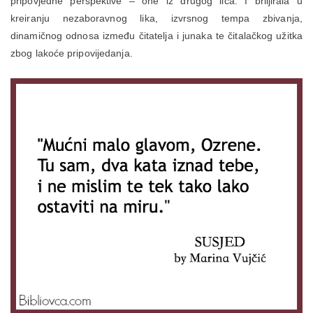
pripovjedne perspektive – one iz drugog lica. I briljirala u
kreiranju nezaboravnog lika, izvrsnog tempa zbivanja,
dinamičnog odnosa između čitatelja i junaka te čitalačkog užitka
zbog lakoće pripovijedanja.