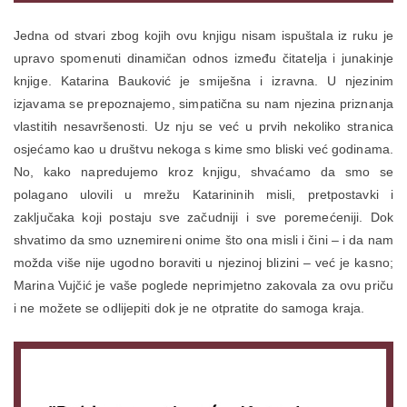
Jedna od stvari zbog kojih ovu knjigu nisam ispuštala iz ruku je
upravo spomenuti dinamičan odnos između čitatelja i junakinje
knjige. Katarina Bauković je smiješna i izravna. U njezinim
izjavama se prepoznajemo, simpatična su nam njezina priznanja
vlastitih nesavršenosti. Uz nju se već u prvih nekoliko stranica
osjećamo kao u društvu nekoga s kime smo bliski već godinama.
No, kako napredujemo kroz knjigu, shvaćamo da smo se
polagano ulovili u mrežu Katarininih misli, pretpostavki i
zaključaka koji postaju sve začudniji i sve poremećeniji. Dok
shvatimo da smo uznemireni onime što ona misli i čini – i da nam
možda više nije ugodno boraviti u njezinoj blizini – već je kasno;
Marina Vujčić je vaše poglede neprimjetno zakovala za ovu priču
i ne možete se odlijepiti dok je ne otpratite do samoga kraja.