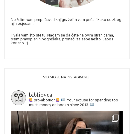
Ne želim vam prepričavati knjige; želim vam pričati kako se zbog
njih osjećam.
Hvala vam što ste tu. Nadam se da ćete na ovim stranicama,
osim pravopisnih pogrešaka, pronaći za sebe nešto lijepo i
korisno. :)
VIDIMO SE NA INSTAGRAMU!
bibliovca
pro-abortion
Your excuse for spending too
much money on books since 2013.