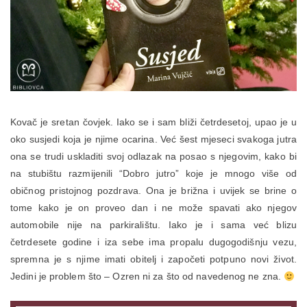
Kovač je sretan čovjek. Iako se i sam bliži četrdesetoj, upao je u
oko susjedi koja je njime ocarina. Već šest mjeseci svakoga jutra
ona se trudi uskladiti svoj odlazak na posao s njegovim, kako bi
na stubištu razmijenili “Dobro jutro” koje je mnogo više od
običnog pristojnog pozdrava. Ona je brižna i uvijek se brine o
tome kako je on proveo dan i ne može spavati ako njegov
automobile nije na parkiralištu. Iako je i sama već blizu
četrdesete godine i iza sebe ima propalu dugogodišnju vezu,
spremna je s njime imati obitelj i započeti potpuno novi život.
Jedini je problem što – Ozren ni za što od navedenog ne zna.