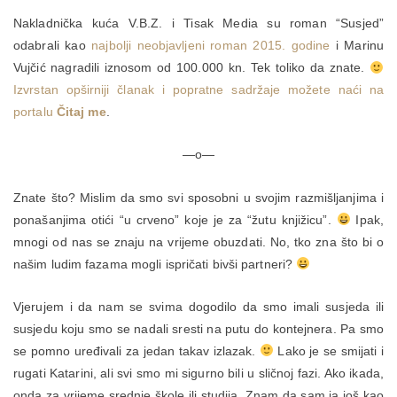
Nakladnička kuća V.B.Z. i Tisak Media su roman “Susjed”
odabrali kao
najbolji neobjavljeni roman 2015. godine
i Marinu
Vujčić nagradili iznosom od 100.000 kn. Tek toliko da znate.
Izvrstan opširniji članak i popratne sadržaje možete naći na
portalu
Čitaj me
.
—o—
Znate što? Mislim da smo svi sposobni u svojim razmišljanjima i
ponašanjima otići “u crveno” koje je za “žutu knjižicu”.
Ipak,
mnogi od nas se znaju na vrijeme obuzdati. No, tko zna što bi o
našim ludim fazama mogli ispričati bivši partneri?
Vjerujem i da nam se svima dogodilo da smo imali susjeda ili
susjedu koju smo se nadali sresti na putu do kontejnera. Pa smo
se pomno uređivali za jedan takav izlazak.
Lako je se smijati i
rugati Katarini, ali svi smo mi sigurno bili u sličnoj fazi. Ako ikada,
onda za vrijeme srednje škole ili studija. Znam da sam ja još kao