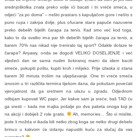
srednjoškolka znala preko volje ići bacati i tri vreće smeća, u
odjeći “za po doma” – nešto prastaro s kapuljačom gore i nešto s
puno rupa i zakrpa dolje, plus ofucane stare papuče nazuvene
preko debelih bijelih čarapa za tenis. Kad smo već kod toga,
kako to da svatko ima par tih debelih bijelih čarapa za tenis, a
barem 70% nas nikad nije treniralo taj sport? Odakle dolaze te
čarape? Anyawy, onda se dogodi VELIKO DOSELJENJE i već
sljedeći dan se sama nudim šokiranoj mami da idem baciti
smeće, pokupiti poštu, kupiti kruh i mlijeko. Prije izlaska iz stana
barem 30 minuta trošim na uljepšavanje. One tri vreće smeća
iznosim u tri različita termina tijekom dana, da pokušam povećati
vjerojatnost da ga sretnem na ulazu u zgradu. Odjednom
odbijam kupovati WC papir. Jer kakve sam ja sreće, baš TAD ću
ga sresti – kada me majka pošalje po dva paketa onoga koji je
na akciji i dobiješ 2 role gratis.
Ah, memories… Što vi mislite,
jeste li možda vi ikada bili netko zbog koga se netko drugi debelo
brinuo u kakvom će izdanju napustiti kuću za slučaj da vas
susretne?