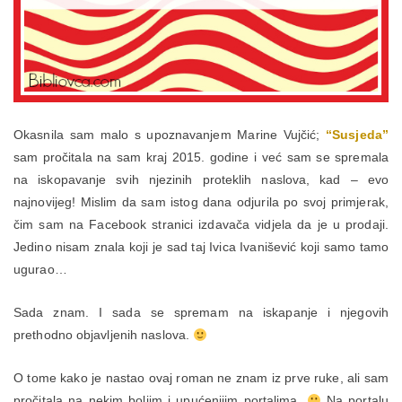
Okasnila sam malo s upoznavanjem Marine Vujčić;
“Susjeda”
sam pročitala na sam kraj 2015. godine i već sam se spremala
na iskopavanje svih njezinih proteklih naslova, kad – evo
najnovijeg! Mislim da sam istog dana odjurila po svoj primjerak,
čim sam na Facebook stranici izdavača vidjela da je u prodaji.
Jedino nisam znala koji je sad taj Ivica Ivanišević koji samo tamo
ugurao…
Sada znam. I sada se spremam na iskapanje i njegovih
prethodno objavljenih naslova.
O tome kako je nastao ovaj roman ne znam iz prve ruke, ali sam
pročitala na nekim boljim i upućenijim portalima.
Na portalu