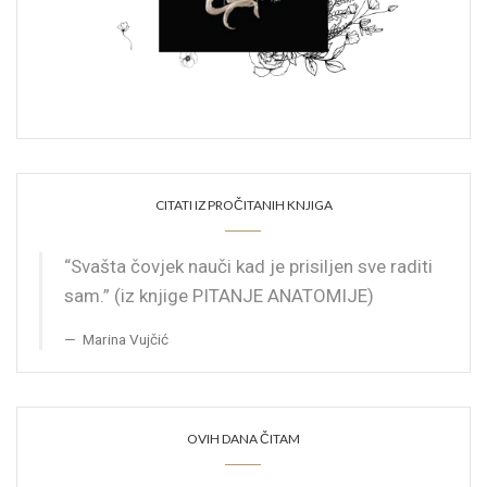
CITATI IZ PROČITANIH KNJIGA
“Svašta čovjek nauči kad je prisiljen sve raditi
sam.” (iz knjige PITANJE ANATOMIJE)
Marina Vujčić
OVIH DANA ČITAM