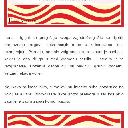
Irena i Ignjat se prisjećaju svega zajedničkog što su dijelili,
prepoznaju tragove nekadašnjih sebe u rečenicama koje
razmjenjuju. Priznaju, pomalo zaigrano, da ih uzbuđuje osoba u
kakvu je ona druga u međuvremenu sazrila – intrigira ih ta
razgranatija, složenija osoba čiju su neviniju, grublju početnu
verziju nekada voljeli.
No, kako to inače biva, e-mailovi su izrazito suha pozornica na
kojoj se aluzije i trotočkaste iskre ubrzo pretvore u žar koji prvo
zagrije, a zatim zapali komunikaciju.