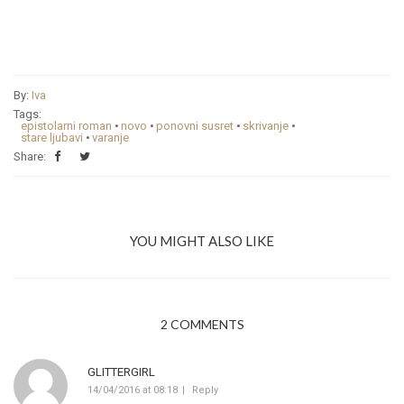
By:
Iva
Tags:
epistolarni roman
•
novo
•
ponovni susret
•
skrivanje
•
stare ljubavi
•
varanje
Share:
YOU MIGHT ALSO LIKE
2 COMMENTS
GLITTERGIRL
14/04/2016 at 08:18
Reply