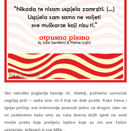
Već nekoliko poglavlja kasnije mi, čitatelji, počnemo uzvraćati
zagrljaj priči – sada smo mi ti koji ne žele pustiti. Kako Irena i
Ignjat počinju sve intenzivnije posezati jedno za drugim, tako se
mi zateknemo kako smo sa ruba terena došli sjesti na sred
mreže preko koje prelijeću loptice koje su oni sve žešće
uzvraćaju, prilazeći si sve bliže…