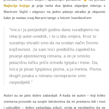
Najbolje knjige
je prije neka dva tjedna objavljen intervju s
Marinom Vujčić i odgovor na jedno pitanje ukratko je objasnio
kako je nastao ovaj literarni tango s Ivicom Ivaniševićem.
“Ivica i ja posljednjih godinu dana surađujemo na
relaciji autor-urednik, i to u oba smjera. Kroz tu
suradnju shvatili smo da na srodan način živimo
književnost. Ja sam Ivici predložila zajedničko
pisanje epistolarnog romana, a on je smislio
polazišnu točku priče između Ignjata i Irene. Da,
Ivica je pisao Ignjatova pisma, a ja Irenina. Pisma
drugih junaka u romanu ravnopravno smo
raspodijelili.”
Autori su se jako dobro zabavljali. A kada se autori – koji toliko
vremena provode sa svojim tekstovima da im prestanu biti i novi
i uzbudljivi – dobro zabavljaju pišući, onda je neizbježno da se