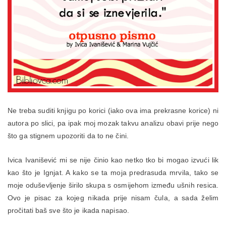
Ne treba suditi knjigu po korici (iako ova ima prekrasne korice) ni
autora po slici, pa ipak moj mozak takvu analizu obavi prije nego
što ga stignem upozoriti da to ne čini.
Ivica Ivanišević mi se nije činio kao netko tko bi mogao izvući lik
kao što je Ignjat. A kako se ta moja predrasuda mrvila, tako se
moje oduševljenje širilo skupa s osmijehom između ušnih resica.
Ovo je pisac za kojeg nikada prije nisam čula, a sada želim
pročitati baš sve što je ikada napisao.