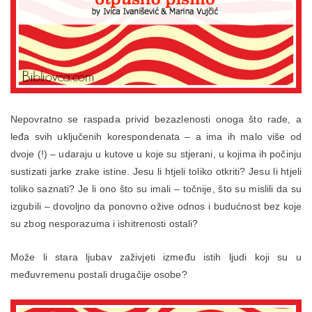
Nepovratno se raspada privid bezazlenosti onoga što rade, a
leđa svih uključenih korespondenata – a ima ih malo više od
dvoje (!) – udaraju u kutove u koje su stjerani, u kojima ih počinju
sustizati jarke zrake istine. Jesu li htjeli toliko otkriti? Jesu li htjeli
toliko saznati? Je li ono što su imali – točnije, što su mislili da su
izgubili – dovoljno da ponovno ožive odnos i budućnost bez koje
su zbog nesporazuma i ishitrenosti ostali?
Može li stara ljubav zaživjeti između istih ljudi koji su u
međuvremenu postali drugačije osobe?