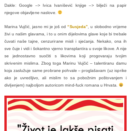
Dakle: Google –> Ivica Ivanišević knjige –> bilježi na papir
njegove objavljene naslove.
Marina Vujčić, jasno mi je još od
“Susjeda”
, u slobodno vrijeme
živi u našim glavama, i to u onim dijelovima glave koje bi trebale
čuvati naše tajne, cenzurirane misli i sjećanja. Nekako, ona ih
sve čuje i vidi i šokantno vjerno transplantira u svoje likove. A nije
se jednostavno suočiti s likovima koji progovaraju tvojim
skrivenim mislima. Zbog toga Marinu Vujčić – talentiranu damu
koja zaslužuje same probrane pohvale – proglašavam (uz isprike
ako je uvredljivo, ali mislim to sa pobožnim poštovanjem i
divljenjem) najboljom autoricom mind-fuck romana u Hrvata.