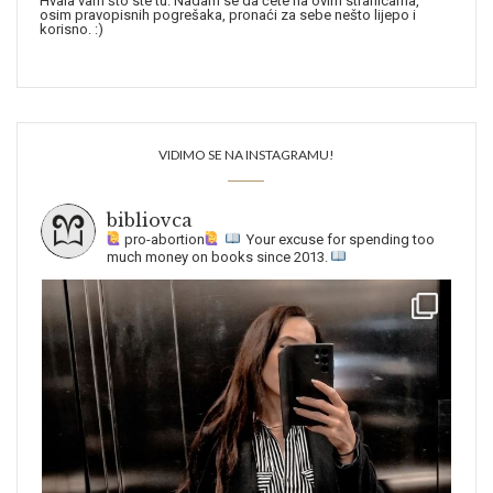
Hvala vam što ste tu. Nadam se da ćete na ovim stranicama,
osim pravopisnih pogrešaka, pronaći za sebe nešto lijepo i
korisno. :)
VIDIMO SE NA INSTAGRAMU!
bibliovca
pro-abortion
Your excuse for spending too
much money on books since 2013.