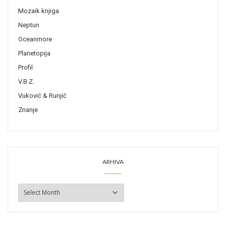
Mozaik knjiga
Neptun
Oceanmore
Planetopija
Profil
V.B.Z.
Vuković & Runjić
Znanje
ARHIVA
ARHIVA