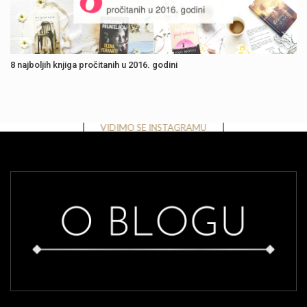
8 najboljih knjiga pročitanih u 2016. godini
Instagram has returned invalid data.
VIDIMO SE INSTAGRAMU