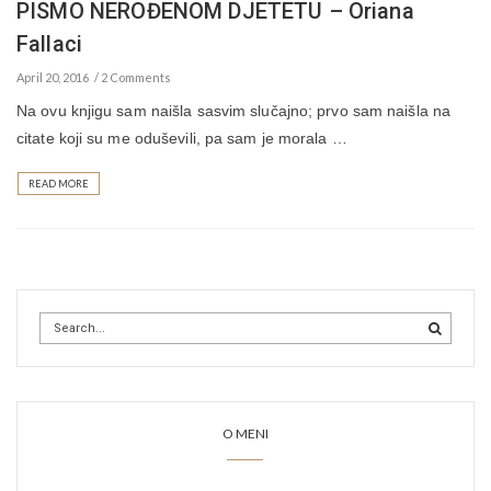
PISMO NEROĐENOM DJETETU – Oriana
Fallaci
April 20, 2016
2 Comments
Na ovu knjigu sam naišla sasvim slučajno; prvo sam naišla na
citate koji su me oduševili, pa sam je morala …
READ MORE
O MENI