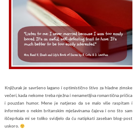
Knjižurak je savršeno lagano i optimistično štivo za hladne zimske
večeri, kada nekome treba nježna i nenametljiva romantična pričica
i pouzdan humor. Mene je natjerao da se malo više raspitam i
informiram o nekim britanskim mješavinama čajeva i ono što sam
iščeprkala mi se toliko svidjelo da ću natipkati zaseban blog-post
uskoro.