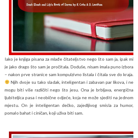
Iako je knjiga pisana za mlađe čitateljstvo nego što sam ja, ipak mi
je jako drago što sam je pročitala. Doduše, nisam imala puno izbora
– nakon prve stranice sam kompulzivno listala i čitala sve do kraja.
Njih dvoje su tako sladak, inteligentan i zabavan par likova, i ne
mogu biti više različiti nego što jesu. Ona je brbljava, energična
ljubiteljica pasa i neobične odjeće, koja ne može sjediti na jednom
mjestu. On je inteligentan dečko, zajedljivog smisla za humor,
pomalo bahat i ciničan, koji uživa biti sam.