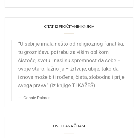
CITATI IZ PROČITANIH KNJIGA
“U sebi je imala nešto od religioznog fanatika,
tu grozničavu potrebu za višim oblikom
čistoće, svetu i nasilnu spremnost da sebe –
svoje staro, lažno ja – žrtvuje, ubije, tako da
iznova može biti rođena, čista, slobodna i prije
svega prava.” (iz knjige TI KAŽEŠ)
Connie Palmen
OVIH DANA ČITAM