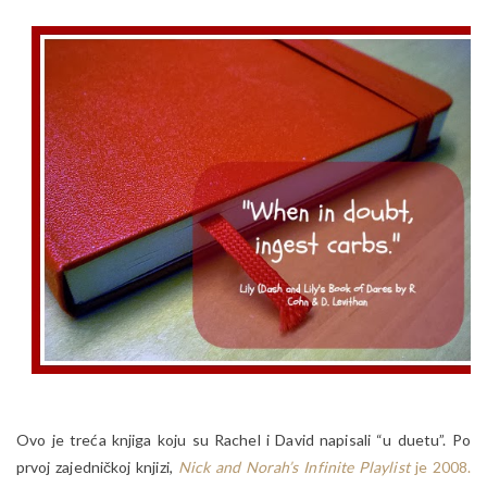
Ovo je treća knjiga koju su Rachel i David napisali “u duetu”. Po
prvoj zajedničkoj knjizi,
Nick and Norah’s Infinite Playlist
je 2008.