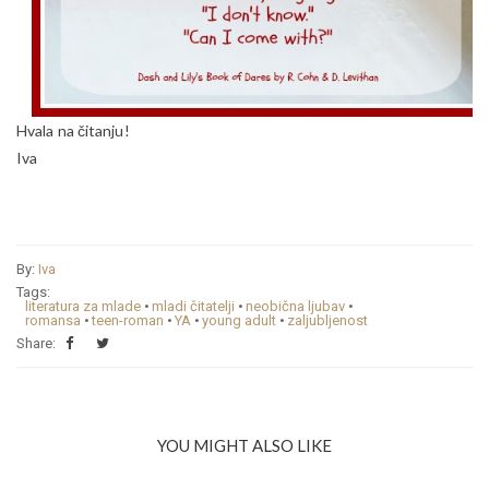
Hvala na čitanju!
Iva
By:
Iva
Tags:
literatura za mlade
•
mladi čitatelji
•
neobična ljubav
•
romansa
•
teen-roman
•
YA
•
young adult
•
zaljubljenost
Share:
YOU MIGHT ALSO LIKE