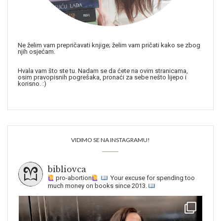
Ne želim vam prepričavati knjige; želim vam pričati kako se zbog
njih osjećam.
Hvala vam što ste tu. Nadam se da ćete na ovim stranicama,
osim pravopisnih pogrešaka, pronaći za sebe nešto lijepo i
korisno. :)
VIDIMO SE NA INSTAGRAMU!
bibliovca
pro-abortion
Your excuse for spending too
much money on books since 2013.