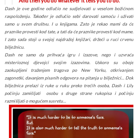
And then you do whatever it tells you to do.”
Dash je ove godine odlučio ne sudjelovati u veselom božićnom
raspoloženju. Također je odlučio sebi darovati samoću i uživati
samo u svom društvu. I u knjigama. Zato je rekao mami da će
praznike provesti kod tate, a tati da će praznike provesti kod mame.
I zato sada stoji u svojoj najdražoj knjižari, držeći u ruci crvenu
bilježnicu.
Dash ne samo da prihvaća igru i izazove, nego i uzvraća
misterioznoj djevojci svojim izazovima. Uskoro su oboje
zaokupljeni traženjem tragova po New Yorku, otkrivanjem
zagonetki, davanjem pisanih odgovora na pitanja u bilježnici… Dok
bilježnica prelazi iz ruke u ruku preko trećih osoba, Dash i Lily
počinju zamišljati osobu s druge strane rukopisa i počinju
razmišljati o mogućem susretu…