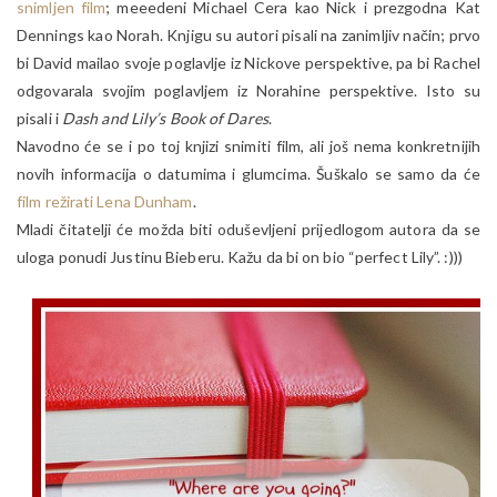
snimljen film
; meeedeni Michael Cera kao Nick i prezgodna Kat
Dennings kao Norah. Knjigu su autori pisali na zanimljiv način; prvo
bi David mailao svoje poglavlje iz Nickove perspektive, pa bi Rachel
odgovarala svojim poglavljem iz Norahine perspektive. Isto su
pisali i
Dash and Lily’s Book of Dares
.
Navodno će se i po toj knjizi snimiti film, ali još nema konkretnijih
novih informacija o datumima i glumcima. Šuškalo se samo da će
film režirati Lena Dunham
.
Mladi čitatelji će možda biti oduševljeni prijedlogom autora da se
uloga ponudi Justinu Bieberu. Kažu da bi on bio “perfect Lily”. :)))