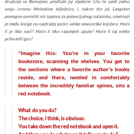
druženje sa Bennyjem, predlaže joj sljedeće: Lily će uzeti jednu
svoju crvenu Moleskine bilježnicu i, nakon što joj Langston
pomogne osmisliti niz izazova za potencijalnog nalaznika, umetnuti
je među knjige na najdražoj polici velike newyorške knjižare. Hoće
li je itko naći? Hoće li itko razumjeti upute? Hoće li taj netko
prihvatiti igru?
“Imagine this: You’re in your favorite
bookstore, scanning the shelves. You get to
the sections where a favorite author’s books
reside, and there, nestled in comfortably
between the incredibly familiar spines, sits a
red notebook.
What do you do?
The choice, I think, is obvious:
You take down the red notebook and open it.