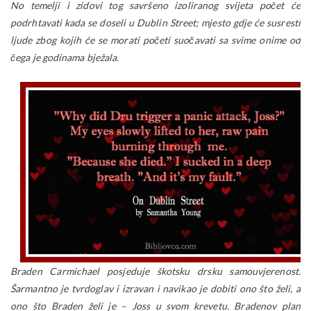
No temelji i zidovi tog savršeno izoliranog svijeta počet će
podrhtavati kada se doseli u Dublin Street; mjesto gdje će susresti
ljude zbog kojih će se morati početi suočavati sa svime onime od
čega je godinama bježala.
Braden Carmichael posjeduje škotsku drsku samouvjerenost.
Šarmantno je tvrdoglav i izravan i navikao je dobiti ono što želi, a
ono što Braden želi je – Joss u svom krevetu. Bradenov plan