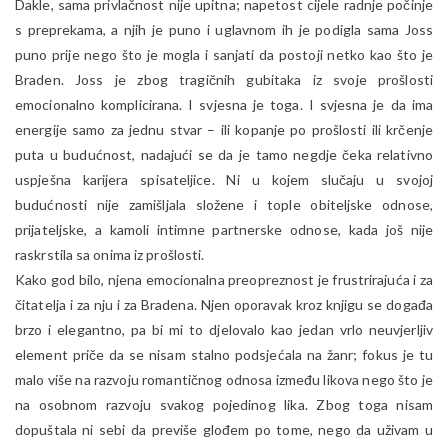
Dakle, sama privlačnost nije upitna; napetost cijele radnje počinje
s preprekama, a njih je puno i uglavnom ih je podigla sama Joss
puno prije nego što je mogla i sanjati da postoji netko kao što je
Braden. Joss je zbog tragičnih gubitaka iz svoje prošlosti
emocionalno komplicirana. I svjesna je toga. I svjesna je da ima
energije samo za jednu stvar – ili kopanje po prošlosti ili krčenje
puta u budućnost, nadajući se da je tamo negdje čeka relativno
uspješna karijera spisateljice. Ni u kojem slučaju u svojoj
budućnosti nije zamišljala složene i tople obiteljske odnose,
prijateljske, a kamoli intimne partnerske odnose, kada još nije
raskrstila sa onima iz prošlosti.
Kako god bilo, njena emocionalna preopreznost je frustrirajuća i za
čitatelja i za nju i za Bradena. Njen oporavak kroz knjigu se događa
brzo i elegantno, pa bi mi to djelovalo kao jedan vrlo neuvjerljiv
element priče da se nisam stalno podsjećala na žanr; fokus je tu
malo više na razvoju romantičnog odnosa između likova nego što je
na osobnom razvoju svakog pojedinog lika. Zbog toga nisam
dopuštala ni sebi da previše glođem po tome, nego da uživam u