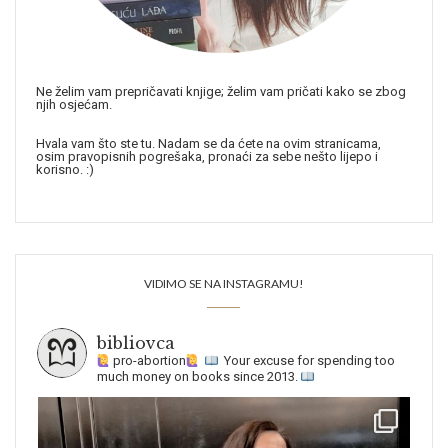
Ne želim vam prepričavati knjige; želim vam pričati kako se zbog
njih osjećam.
Hvala vam što ste tu. Nadam se da ćete na ovim stranicama,
osim pravopisnih pogrešaka, pronaći za sebe nešto lijepo i
korisno. :)
VIDIMO SE NA INSTAGRAMU!
bibliovca
pro-abortion
Your excuse for spending too
much money on books since 2013.