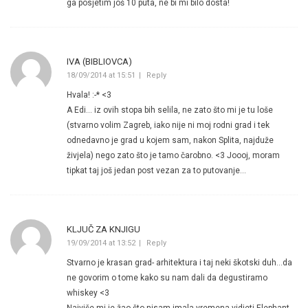
ga posjetim još 10 puta, ne bi mi bilo dosta!
IVA (BIBLIOVCA)
18/09/2014 at 15:51
Reply
Hvala! :-* <3
A Edi… iz ovih stopa bih selila, ne zato što mi je tu loše
(stvarno volim Zagreb, iako nije ni moj rodni grad i tek
odnedavno je grad u kojem sam, nakon Splita, najduže
živjela) nego zato što je tamo čarobno. <3 Joooj, moram
tipkat taj još jedan post vezan za to putovanje…
KLJUČ ZA KNJIGU
19/09/2014 at 13:52
Reply
Stvarno je krasan grad- arhitektura i taj neki škotski duh…da
ne govorim o tome kako su nam dali da degustiramo
whiskey <3
Najviše mi je žao što nisam imala vremena vidjeti Elephant