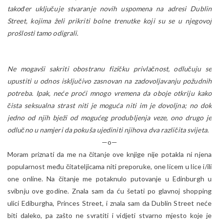
također uključuje stvaranje novih uspomena na adresi Dublin
Street, kojima želi prikriti bolne trenutke koji su se u njegovoj
prošlosti tamo odigrali.
Ne mogavši sakriti obostranu fizičku privlačnost, odlučuju se
upustiti u odnos isključivo zasnovan na zadovoljavanju požudnih
potreba. Ipak, neće proći mnogo vremena da oboje otkriju kako
čista seksualna strast niti je moguća niti im je dovoljna; no dok
jedno od njih bježi od mogućeg produbljenja veze, ono drugo je
odlučno u namjeri da pokuša ujediniti njihova dva različita svijeta.
—o—
Moram priznati da me na čitanje ove knjige nije potakla ni njena
popularnost među čitateljicama niti preporuke, one licem u lice i/ili
one online. Na čitanje me potaknulo putovanje u Edinburgh u
svibnju ove godine. Znala sam da ću šetati po glavnoj shopping
ulici Ediburgha, Princes Street, i znala sam da Dublin Street neće
biti daleko, pa zašto ne svratiti i vidjeti stvarno mjesto koje je