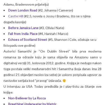
Adamu, Bradenovom prijatelju)
Down London Road
(#2, Johanna i Cameron)
Castle Hill
(#2.5, novela o Jossu i Bradenu, što se s njima
događa kasnije)
Before Jamaica Lane
(#3, Olivia i Nate)
Fall from India Place
(#4, Hannah i Marco)
Echoes of Scotland Street
(#5, Shannon i Cole, očekuje se u
listopadu ove godine)
Autorici Samanthi je “On Dublin Street” bila prva moderna
romansa za odrasle koju je sama objavila na Amazonu samo u
digitalnoj verziji 31. kolovoza 2012. godine. Knjiga je nedugo nakon
toga postala veliki međunarodni hit i Samantha (koja danas ima 28
godina i 21 objavljen naslov iza sebe) je uskoro potpisala ugovor za
nastavke serijala kod “pravog” izdavača.
U intervjuu za USA Today predložila je i play-listu za čitanje ove
knjige:
Non-Believer by La Rocca
Breathing Underwater by Metric