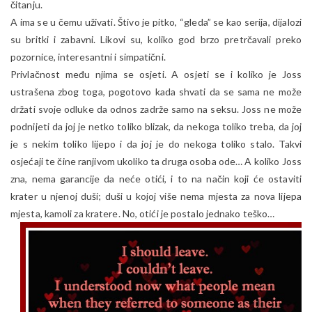
čitanju.
A ima se u čemu uživati. Štivo je pitko, “gleda” se kao serija, dijalozi
su britki i zabavni. Likovi su, koliko god brzo pretrčavali preko
pozornice, interesantni i simpatični.
Privlačnost među njima se osjeti. A osjeti se i koliko je Joss
ustrašena zbog toga, pogotovo kada shvati da se sama ne može
držati svoje odluke da odnos zadrže samo na seksu. Joss ne može
podnijeti da joj je netko toliko blizak, da nekoga toliko treba, da joj
je s nekim toliko lijepo i da joj je do nekoga toliko stalo. Takvi
osjećaji te čine ranjivom ukoliko ta druga osoba ode… A koliko Joss
zna, nema garancije da neće otići, i to na način koji će ostaviti
krater u njenoj duši; duši u kojoj više nema mjesta za nova lijepa
mjesta, kamoli za kratere. No, otići je postalo jednako teško…