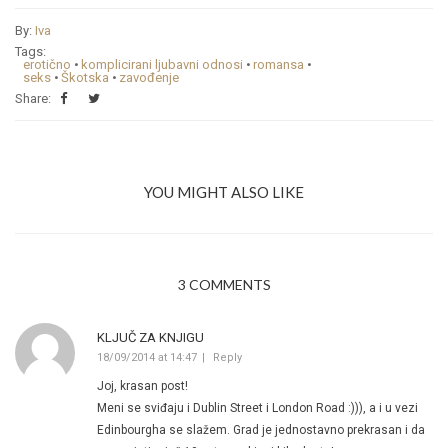
By:
Iva
Tags:
erotično
•
komplicirani ljubavni odnosi
•
romansa
•
seks
•
Škotska
•
zavođenje
Share:
YOU MIGHT ALSO LIKE
3 COMMENTS
KLJUČ ZA KNJIGU
18/09/2014 at 14:47
Reply
Joj, krasan post!
Meni se sviđaju i Dublin Street i London Road :))), a i u vezi
Edinbourgha se slažem. Grad je jednostavno prekrasan i da