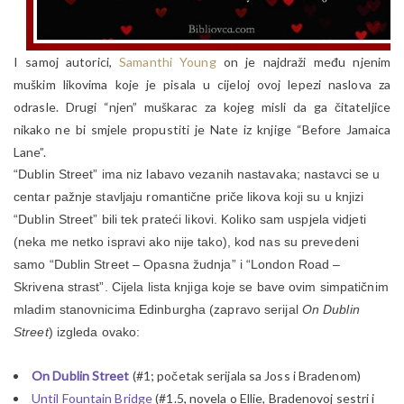
I samoj autorici,
Samanthi Young
on je najdraži među njenim
muškim likovima koje je pisala u cijeloj ovoj lepezi naslova za
odrasle. Drugi “njen” muškarac za kojeg misli da ga čitateljice
nikako ne bi smjele propustiti je Nate iz knjige “Before Jamaica
Lane”.
“Dublin Street” ima niz labavo vezanih nastavaka; nastavci se u
centar pažnje stavljaju romantične priče likova koji su u knjizi
“Dublin Street” bili tek prateći likovi. Koliko sam uspjela vidjeti
(neka me netko ispravi ako nije tako), kod nas su prevedeni
samo “Dublin Street – Opasna žudnja” i “London Road –
Skrivena strast”. Cijela lista knjiga koje se bave ovim simpatičnim
mladim stanovnicima Edinburgha (zapravo serijal
On Dublin
Street
) izgleda ovako:
On Dublin Street
(#1; početak serijala sa Joss i Bradenom)
Until Fountain Bridge
(#1.5, novela o Ellie, Bradenovoj sestri i