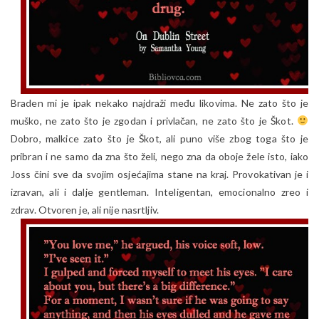
Braden mi je ipak nekako najdraži među likovima. Ne zato što je
muško, ne zato što je zgodan i privlačan, ne zato što je Škot.
Dobro, malkice zato što je Škot, ali puno više zbog toga što je
pribran i ne samo da zna što želi, nego zna da oboje žele isto, iako
Joss čini sve da svojim osjećajima stane na kraj. Provokativan je i
izravan, ali i dalje gentleman. Inteligentan, emocionalno zreo i
zdrav. Otvoren je, ali nije nasrtljiv.