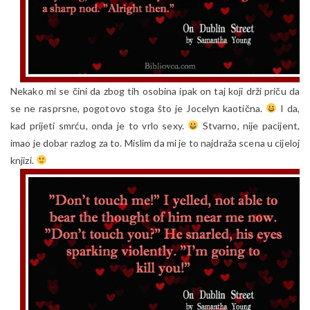
Nekako mi se čini da zbog tih osobina ipak on taj koji drži priču da
se ne rasprsne, pogotovo stoga što je Jocelyn kaotična.
I da,
kad prijeti smrću, onda je to vrlo sexy.
Stvarno, nije pacijent,
imao je dobar razlog za to. Mislim da mi je to najdraža scena u cijeloj
knjizi.