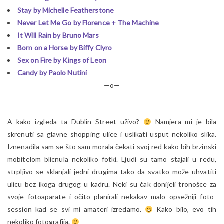
Stay by Michelle Featherstone
Never Let Me Go by Florence + The Machine
It Will Rain by Bruno Mars
Born on a Horse by Biffy Clyro
Sex on Fire by Kings of Leon
Candy by Paolo Nutini
—o—
A kako izgleda ta Dublin Street uživo?
Namjera mi je bila
skrenuti sa glavne shopping ulice i uslikati usput nekoliko slika.
Iznenadila sam se što sam morala čekati svoj red kako bih brzinski
mobitelom blicnula nekoliko fotki. Ljudi su tamo stajali u redu,
strpljivo se sklanjali jedni drugima tako da svatko može uhvatiti
ulicu bez ikoga drugog u kadru. Neki su čak donijeli tronošce za
svoje fotoaparate i očito planirali nekakav malo opsežniji foto-
session kad se svi mi amateri izredamo.
Kako bilo, evo tih
nekoliko fotografija.