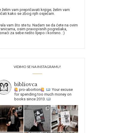
 želim vam prepričavati knjige; želim vam
ičati kako se zbog njih osjećam.
ala vam što ste tu. Nadam se da ćete na ovim
ranicama, osim pravopisnih pogrešaka,
onaći za sebe nešto lijepo i korisno. :)
VIDIMO SE NA INSTAGRAMU!
bibliovca
pro-abortion
Your excuse
for spending too much money on
books since 2013.