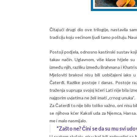
Čitajući drugi dio ove trilogije, nastavila s
tradiciju koju većinom ljudi tamo poštuju. Naučil
Postoji podjela, odnosno kastinski sustav koji
takav način. Uglavnom, više klase htjele su d
između njih, razliku između Brahmana i Khatris,
Mješoviti brakovi nisu bili uobičajeni iako
Čaterđi. Razlike postoje i danas. Postoje r
traženja supruga svojoj kćeri Lati nije bila i
najgorim uvjetima ne želi imati „crnog unuka“.
Za Čaterđi to nije bilo toliko važno, oni nisu bi
se njihova kćer Kakoli uda za Njemca, Hansa.
me i malo nasmijalo.
“Zašto ne? Čini se da su mu svi udov
U svakom slučaju, nisu baš bili zadovoljni sa