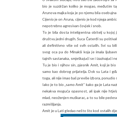
bio je suzdržan koliko je mogao, međutim taj
Arunova majka koja je po njemu bila osebujna ž
Cijenio je on Aruna, cijenio je kod njega ambicij
nepotrebno agresivan čovjek i snob.
To je bila dosta inteligentna obitelj u kojoj 
društvu jedni drugih. Suca Čaterđi su poštivali
ali definitivno više od svih ostalih. Svi su bi
svog oca pa do Minakši koja je imala ljubavn
tajnih sastanaka, smješkajući se i izazivajuć
Tu je bio i njihov sin, pjesnik Amit, koji je bi
samo kao dobrog prijatelja. Dok su Lata i gđa
toga, ali nije imao baš previše izbora, ponudio
Iako je to bio „samo Amit“ kako ga je Lata naz
nekakva moguća opasnost, ali ipak nije htjela
mlad, neoženjen muškarac, a to su bile pedesete
razmišljanja.
Amit je u Lati gledao nešto što kod ostalih dje