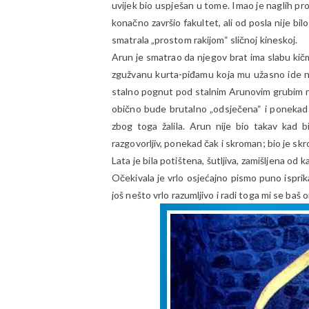
uvijek bio uspješan u tome. Imao je naglih prom
konačno završio fakultet, ali od posla nije bilo 
smatrala „prostom rakijom“ sličnoj kineskoj.
Arun je smatrao da njegov brat ima slabu kičmu
zgužvanu kurta-piđamu koja mu užasno ide na 
stalno pognut pod stalnim Arunovim grubim n
obično bude brutalno „odsječena“ i ponekad
zbog toga žalila. Arun nije bio takav kad b
razgovorljiv, ponekad čak i skroman; bio je skro
Lata je bila potištena, šutljiva, zamišljena od
Očekivala je vrlo osjećajno pismo puno isprika, 
još nešto vrlo razumljivo i radi toga mi se baš