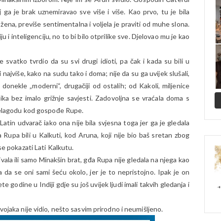
 ga je brak uznemiravao sve više i više. Kao prvo, tu je bila
ena, previše sentimentalna i voljela je praviti od muhe slona.
u i inteligenciju, no to bi bilo otprilike sve. Djelovao mu je kao
je svatko tvrdio da su svi drugi idioti, pa čak i kada su bili u
 najviše, kako na sudu tako i doma; nije da su ga uvijek slušali,
li donekle „moderni“, drugačiji od ostalih; od Kakoli, miljenice
ika bez imalo grižnje savjesti. Zadovoljna se vraćala doma s
i nelagodu kod gospođe Rupe.
o Latin udvarač iako ona nije bila svjesna toga jer ga je gledala
 Rupa bili u Kalkuti, kod Aruna, koji nije bio baš sretan zbog
 se pokazati Lati Kalkutu.
ivala ili samo Minakšin brat, gđa Rupa nije gledala na njega kao
 da se oni sami šeću okolo, jer je to nepristojno. Ipak je on
 godine u Indiji gdje su još uvijek ljudi imali takvih gledanja i
vojaka nije vidio, nešto sasvim prirodno i neumišljeno.