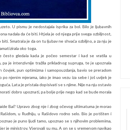
eto. U pismu je nedostajala isprika za bol. Bilo je ljubavnih
e ona nadala da će biti. Htjela je od njega prije svega ozbiljnost,
ao biti. Smatrala je da on tu ljubav ne shvaća ozbiljno, a za nju je
ramatizirala oko toga.
je često gledala kada je počeo semestar i kad se vratila u
 pa je intenzivnije tražila prikladnog supruga, te je upoznala
an čovjek, pun optimizma i samopouzdanja, bavio se preradom
 po njenim mjerama, iako je imao vezu iza sebe i još uvijek je
oguća. Lata je pristala dopisivati se s njime. Nije na nju ostavio
orati dobro upoznati, pa bolje prije nego kad se bude morala
 Saide Bai? Upravo zbog nje i zbog očevog ultimatuma je morao
 Rašidom, u Rudhiju, u Rašidovo rodno selo. Bio je potišten i
Upoznao je puno ljudi tamo, upoznao se s njihovim problemima,
i jer je ministrov. Vjerovali su mu. A on se s vremenom navikao