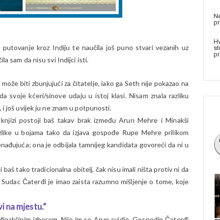
Ne
pr
Hv
am putovanje kroz Indiju te naučila još puno stvari vezanih uz
st
pr
a sam da nisu svi Indijci isti.
 može biti zbunjujući za čitatelje, iako ga Seth nije pokazao na
a svoje kćeri/sinove udaju u istoj klasi. Nisam znala razliku
 i još uvijek ju ne znam u potpunosti.
 u knjizi postoji baš takav brak između Arun Mehre i Minakši
azlike u bojama tako da izjava gospođe Rupe Mehre prilikom
znenađujuća; ona je odbijala tamnijeg kandidata govoreći da ni u
li baš tako tradicionalna obitelj, čak nisu imali ništa protiv ni da
 Sudac Čaterđi je imao zaista razumno mišljenje o tome, koje
i na mjestu.”
 Minakšinim izborom. Nije im se Arun svidio. Gospodin Čaterđi