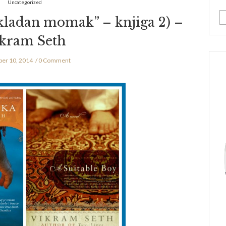
Uncategorized
kladan momak” – knjiga 2) –
kram Seth
er 10, 2014
0 Comment