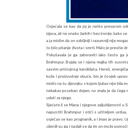
Osjećala se kao da joj je nešto prevarom oduz
izjava, ali ne onako žarkih i bez ironije, kako s
a ja mislim da on ozbiljniji i razumniji nije mog
to bilo pitanje života i smrti. Malo je previše d
Pokušavala je ga zaboraviti iako često ga 
Brahmpur. Bojala se i njena majka tih susreta,
sasvim pristojnog kandidata. Hereš, energič
kože i proizvodnje obuće, bio je čovjek upravo
mislio na tu djevojku s kojom ljubav nije bila m
nekakav poseban dojam, no znala je da ćega m
udati za njega.
Sjećate li se Mana i njegove zaljubljenosti u
napustiti Brahmpur i otići s učiteljom urdua,
osjećao se kao prognanik, a i imao je pravo. 
cijenili su ga i nadali se da im on može pomoć