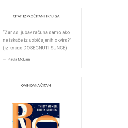
CITATI IZ PROČITANIH KNJIGA
“Zar se ljubav računa samo ako
ne iskače iz uobičajenih okvira?”
(iz knjige DOSEGNUTI SUNCE)
Paula McLain
OVIH DANA ČITAM