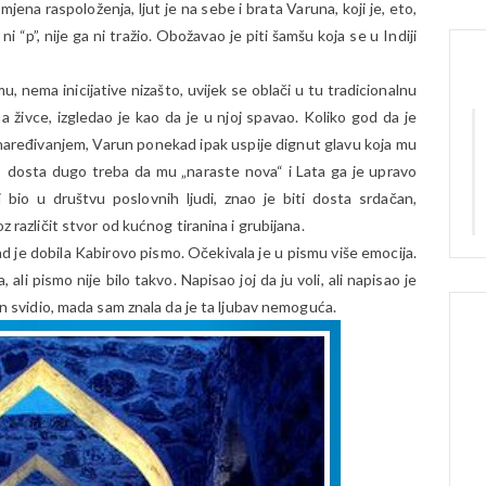
jena raspoloženja, ljut je na sebe i brata Varuna, koji je, eto,
ni “p”, nije ga ni tražio. Obožavao je piti šamšu koja se u Indiji
, nema inicijative nizašto, uvijek se oblači u tu tradicionalnu
živce, izgledao je kao da je u njoj spavao. Koliko god da je
aređivanjem, Varun ponekad ipak uspije dignut glavu koja mu
 dosta dugo treba da mu „naraste nova“ i Lata ga je upravo
i bio u društvu poslovnih ljudi, znao je biti dosta srdačan,
z različit stvor od kućnog tiranina i grubijana.
 kad je dobila Kabirovo pismo. Očekivala je u pismu više emocija.
ali pismo nije bilo takvo. Napisao joj da ju voli, ali napisao je
 on svidio, mada sam znala da je ta ljubav nemoguća.