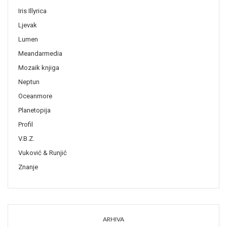
Iris Illyrica
Ljevak
Lumen
Meandarmedia
Mozaik knjiga
Neptun
Oceanmore
Planetopija
Profil
V.B.Z.
Vuković & Runjić
Znanje
ARHIVA