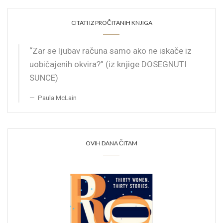
CITATI IZ PROČITANIH KNJIGA
“Zar se ljubav računa samo ako ne iskače iz
uobičajenih okvira?” (iz knjige DOSEGNUTI
SUNCE)
Paula McLain
OVIH DANA ČITAM