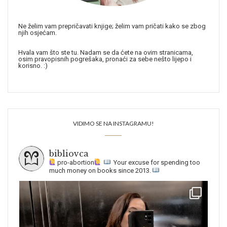
Ne želim vam prepričavati knjige; želim vam pričati kako se zbog
njih osjećam.
Hvala vam što ste tu. Nadam se da ćete na ovim stranicama,
osim pravopisnih pogrešaka, pronaći za sebe nešto lijepo i
korisno. :)
VIDIMO SE NA INSTAGRAMU!
bibliovca
pro-abortion
Your excuse for spending too
much money on books since 2013.