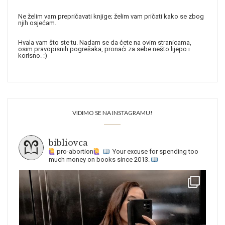
Ne želim vam prepričavati knjige; želim vam pričati kako se zbog
njih osjećam.
Hvala vam što ste tu. Nadam se da ćete na ovim stranicama,
osim pravopisnih pogrešaka, pronaći za sebe nešto lijepo i
korisno. :)
VIDIMO SE NA INSTAGRAMU!
bibliovca
pro-abortion
Your excuse for spending too
much money on books since 2013.