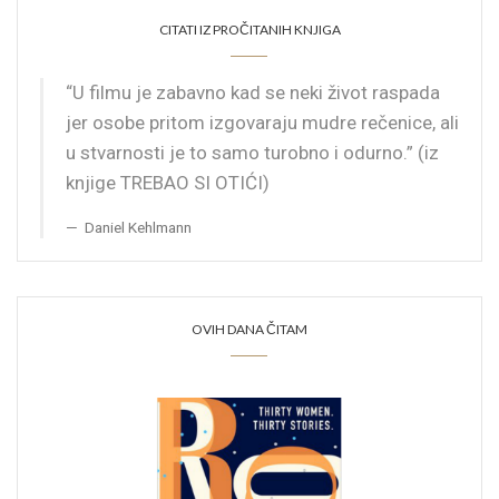
CITATI IZ PROČITANIH KNJIGA
“U filmu je zabavno kad se neki život raspada
jer osobe pritom izgovaraju mudre rečenice, ali
u stvarnosti je to samo turobno i odurno.” (iz
knjige TREBAO SI OTIĆI)
Daniel Kehlmann
OVIH DANA ČITAM