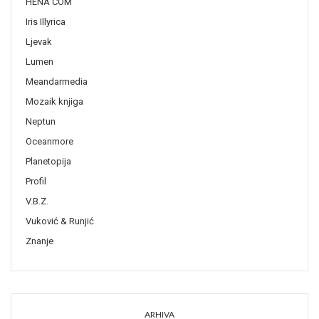
HENA COM
Iris Illyrica
Ljevak
Lumen
Meandarmedia
Mozaik knjiga
Neptun
Oceanmore
Planetopija
Profil
V.B.Z.
Vuković & Runjić
Znanje
ARHIVA