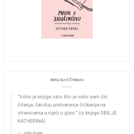
REKLI SU O ČITANJU
“Volio je knjige zato što je volio sam čin
čitanja, čaroliju pretvaranja črčkarija na
stranicama u riječi u glavi.” (iz knjige OBILJE
KATHERINA)
John Green