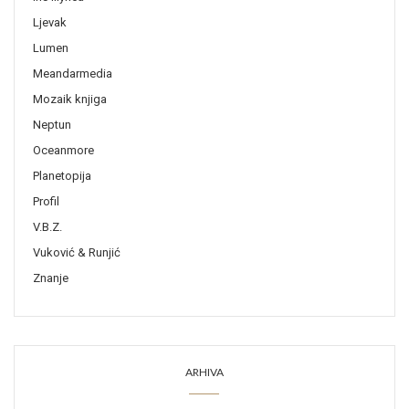
Ljevak
Lumen
Meandarmedia
Mozaik knjiga
Neptun
Oceanmore
Planetopija
Profil
V.B.Z.
Vuković & Runjić
Znanje
ARHIVA