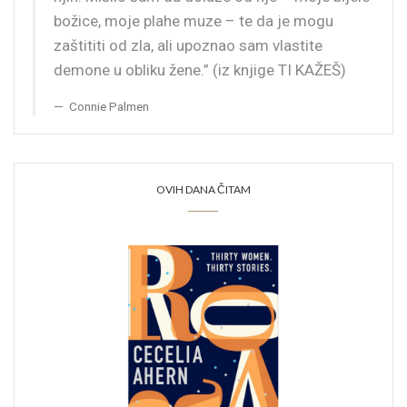
božice, moje plahe muze – te da je mogu
zaštititi od zla, ali upoznao sam vlastite
demone u obliku žene.” (iz knjige TI KAŽEŠ)
Connie Palmen
OVIH DANA ČITAM