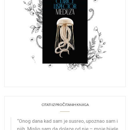
CITATI IZ PROČITANIH KNJIGA
“Onog dana kad sam je susreo, upoznao sam i
njih. Mislio sam da dolaze od nje – moje bijele