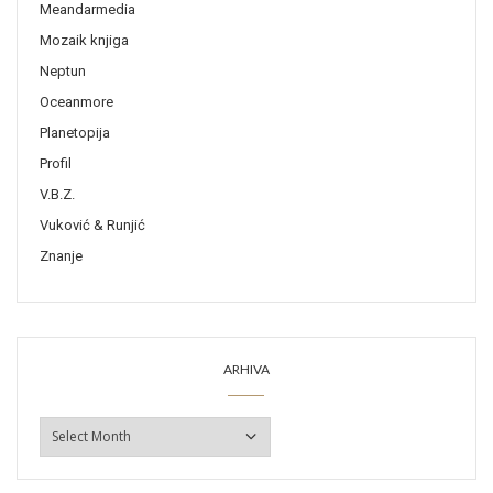
Meandarmedia
Mozaik knjiga
Neptun
Oceanmore
Planetopija
Profil
V.B.Z.
Vuković & Runjić
Znanje
ARHIVA
ARHIVA