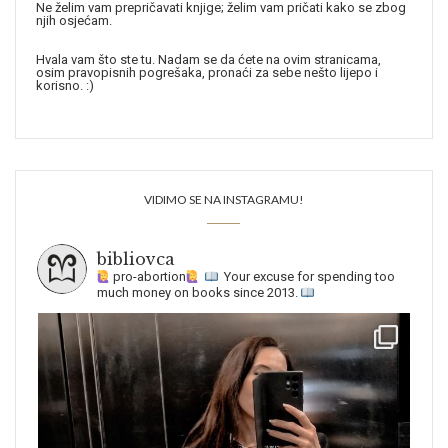
Ne želim vam prepričavati knjige; želim vam pričati kako se zbog
njih osjećam.
Hvala vam što ste tu. Nadam se da ćete na ovim stranicama,
osim pravopisnih pogrešaka, pronaći za sebe nešto lijepo i
korisno. :)
VIDIMO SE NA INSTAGRAMU!
bibliovca
pro-abortion
Your excuse for spending too
much money on books since 2013.