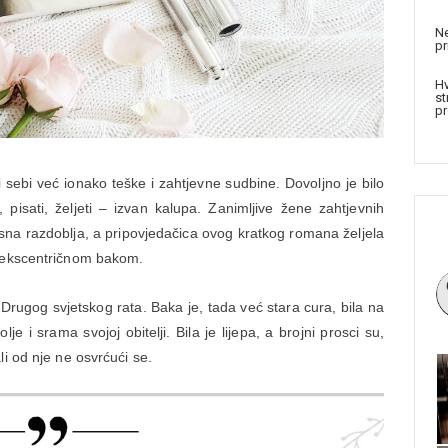
Ne
pr
Hv
st
pr
i sebi već ionako teške i zahtjevne sudbine. Dovoljno je bilo
i, pisati, željeti – izvan kalupa. Zanimljive žene zahtjevnih
esna razdoblja, a pripovjedačica ovog kratkog romana željela
m ekscentričnom bakom.
 Drugog svjetskog rata. Baka je, tada već stara cura, bila na
e i srama svojoj obitelji. Bila je lijepa, a brojni prosci su,
i od nje ne osvrćući se.