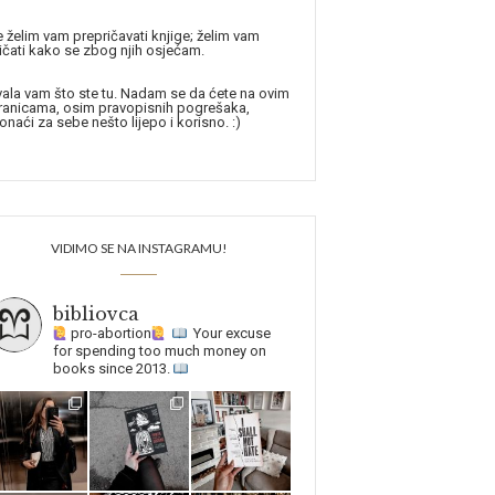
 želim vam prepričavati knjige; želim vam
ičati kako se zbog njih osjećam.
ala vam što ste tu. Nadam se da ćete na ovim
ranicama, osim pravopisnih pogrešaka,
onaći za sebe nešto lijepo i korisno. :)
VIDIMO SE NA INSTAGRAMU!
bibliovca
pro-abortion
Your excuse
for spending too much money on
books since 2013.