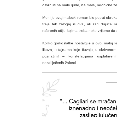
osvrnuti na male ljude, na male, neobične ž
Meni je ovaj malecki roman bio poput obro
traje tek zalogaj ili dva, ali začuđujuća 
raširenih očiju kojima treba neko vrijeme da 
Koliko gorkoslatke nostalgije u ovoj maloj 
likova, u tajnama koje čuvaju, u skriveno
poznatim! – konstelacijama usplahiren
nezaliječenih žalosti.