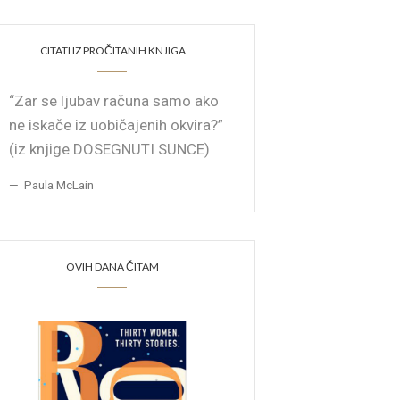
CITATI IZ PROČITANIH KNJIGA
“Zar se ljubav računa samo ako
ne iskače iz uobičajenih okvira?”
(iz knjige DOSEGNUTI SUNCE)
Paula McLain
OVIH DANA ČITAM