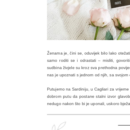
Ženama je, čini se, oduvijek bilo lako otežat
samo roditi se i odrastati – misliti, govorit
sudbina živjele su kroz sva prethodna povij
nas je upoznati s jednom od njih, sa svojo
Putujemo na Sardiniju, u Cagliari za vrijeme
dobrom putu da postane stalni izvor glavobolj
nedugo nakon što bi je uponali, uskoro bježal