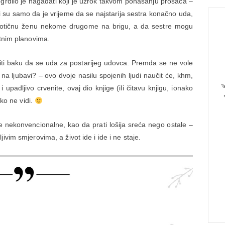
logrdilo je nagađati koji je uzrok takvom ponašanju prosaca –
i su samo da je vrijeme da se najstarija sestra konačno uda,
eurotičnu ženu nekome drugome na brigu, a da sestre mogu
otnim planovima.
iliti baku da se uda za postarijeg udovca. Premda se ne vole
na ljubavi? – ovo dvoje nasilu spojenih ljudi naučit će, khm,
 upadljivo crvenite, ovaj dio knjige (ili čitavu knjigu, ionako
tko ne vidi.
 nekonvencionalne, kao da prati lošija sreća nego ostale –
ivim smjerovima, a život ide i ide i ne staje.