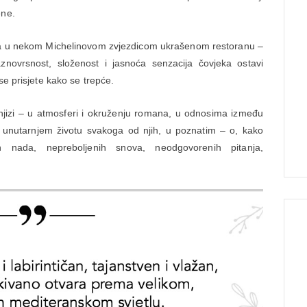
ene.
ka u nekom Michelinovom zvjezdicom ukrašenom restoranu –
raznovrsnost, složenost i jasnoća senzacija čovjeka ostavi
se prisjete kako se trepće.
knjizi – u atmosferi i okruženju romana, u odnosima između
m unutarnjem životu svakoga od njih, u poznatim – o, kako
ih nada, nepreboljenih snova, neodgovorenih pitanja,