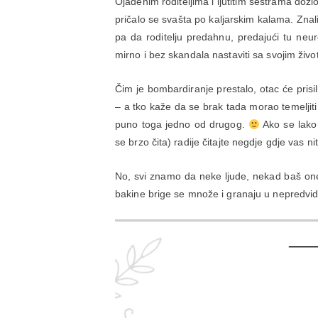
Ojađenim roditeljima i ljutitim sestrama doz
pričalo se svašta po kaljarskim kalama. Znal
pa da roditelju predahnu, predajući tu n
mirno i bez skandala nastaviti sa svojim živ
Čim je bombardiranje prestalo, otac će pris
– a tko kaže da se brak tada morao temeljiti 
puno toga jedno od drugog.
Ako se lako i
se brzo čita) radije čitajte negdje gdje vas ni
No, svi znamo da neke ljude, nekad baš one
bakine brige se množe i granaju u nepredvidlj