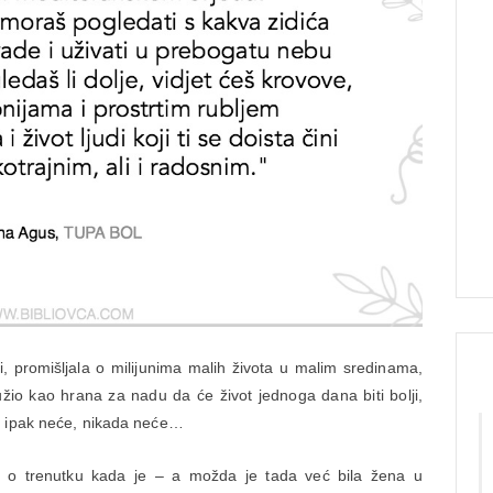
, promišljala o milijunima malih života u malim sredinama,
užio kao hrana za nadu da će život jednoga dana biti bolji,
a ipak neće, nikada neće…
, o trenutku kada je – a možda je tada već bila žena u