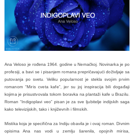
Ana Veloso je rođena 1964. godine u Nemačkoj. Novinarka je po
profesiji, a bavi se i pisanjem romana prepričavajući doživljaje sa
putovanja po svetu. Veliku popularnost je stekla svojim prvim
romanom “Miris cveta kafe”, jer su joj inspiracija bili događaji
kojima je prisustvovala tokom boravka na plantaži kafe u Brazilu.
Roman “Indigoplavi veo” pisan je za sve ljubitelje indijskih saga
kako televizijskih, tako i književnih i filmskih.
Mistika koja je specifična za Indiju obavila je i ovaj roman. Divnim
opisima Ana nas vodi u zemlju šarenila, opojnih mirisa,