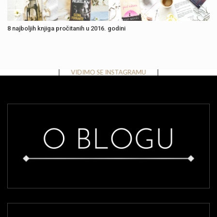
8 najboljih knjiga pročitanih u 2016. godini
Instagram has returned invalid data.
VIDIMO SE INSTAGRAMU