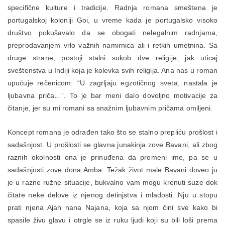
specifične kulture i tradicije. Radnja romana smeštena je
portugalskoj koloniji Goi, u vreme kada je portugalsko visoko
društvo pokušavalo da se obogati nelegalnim radnjama,
preprodavanjem vrlo važnih namirnica ali i retkih umetnina. Sa
druge strane, postoji stalni sukob dve religije, jak uticaj
sveštenstva u Indiji koja je kolevka svih religija. Ana nas u roman
upućuje rečenicom: “U zagrljaju egzotičnog sveta, nastala je
ljubavna priča…”. To je bar meni dalo dovoljno motivacije za
čitanje, jer su mi romani sa snažnim ljubavnim pričama omiljeni.
Koncept romana je odrađen tako što se stalno prepliću prošlost i
sadašnjost. U prošlosti se glavna junakinja zove Bavani, ali zbog
raznih okolnosti ona je prinuđena da promeni ime, pa se u
sadašnjosti zove dona Amba. Težak život male Bavani doveo ju
je u razne ružne situacije, bukvalno vam mogu krenuti suze dok
čitate neke delove iz njenog detinjstva i mladosti. Nju u stopu
prati njena Ajah nana Najana, koja sa njom čini sve kako bi
spasile živu glavu i otrgle se iz ruku ljudi koji su bili loši prema