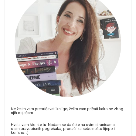
Ne želim vam prepričavati knjige; želim vam pričati kako se zbog
njih osjećam.
Hvala vam što ste tu. Nadam se da ćete na ovim stranicama,
osim pravopisnih pogrešaka, pronaći za sebe nešto lijepo i
korisno. :)