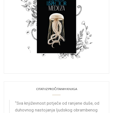
CITATI IZ PROČITANIH KNJIGA
“Sva književnost potječe od ranjene duše, od
duhovnog nastojanja ljudskog obrambenog