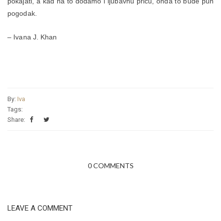
pokajati, a kad na to dodamo i ljubavnu priču, onda to bude pun
pogodak.
– Ivana J. Khan
By:
Iva
Tags:
Share:
0 COMMENTS
LEAVE A COMMENT