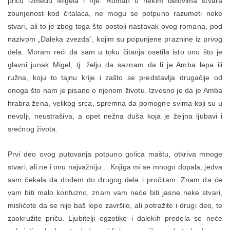
priču između Migela i nje. Roman u nekim delovima stvara
zbunjenost kod čitalaca, ne mogu se potpuno razumeti neke
stvari, ali to je zbog toga što postoji nastavak ovog romana, pod
nazivom „Daleka zvezda“, kojim su popunjene praznine iz prvog
dela. Moram reći da sam u toku čitanja osetila isto ono što je
glavni junak Migel, tj. želju da saznam da li je Amba lepa ili
ružna, koju to tajnu krije i zašto se predstavlja drugačije od
onoga što nam je pisano o njenom životu. Izvesno je da je Amba
hrabra žena, velikog srca, spremna da pomogne svima koji su u
nevolji, neustrašiva, a opet nežna duša koja je željna ljubavi i
srećnog života.
Prvi deo ovog putovanja potpuno golica maštu, otkriva mnoge
stvari, ali ne i onu najvažniju… Knjiga mi se mnogo dopala, jedva
sam čekala da dođem do drugog dela i pročitam. Znam da će
vam biti malo konfuzno, znam vam neće biti jasne neke stvari,
mislićete da se nije baš lepo završilo, ali potražite i drugi deo, te
zaokružite priču. Ljubitelji egzotike i dalekih predela se neće