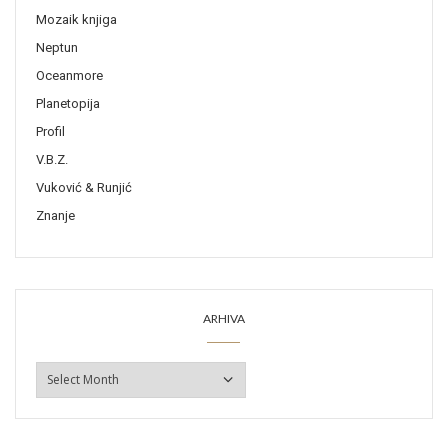
Mozaik knjiga
Neptun
Oceanmore
Planetopija
Profil
V.B.Z.
Vuković & Runjić
Znanje
ARHIVA
ARHIVA