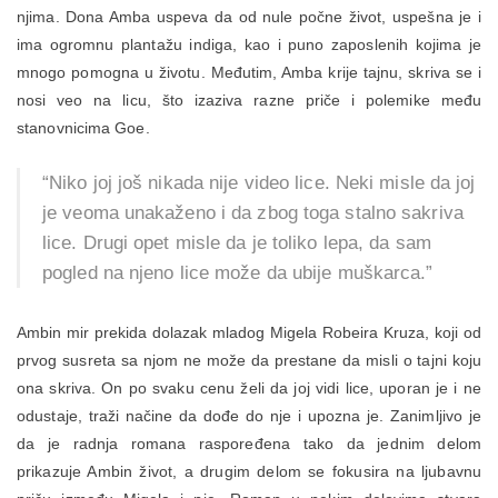
njima. Dona Amba uspeva da od nule počne život, uspešna je i
ima ogromnu plantažu indiga, kao i puno zaposlenih kojima je
mnogo pomogna u životu. Međutim, Amba krije tajnu, skriva se i
nosi veo na licu, što izaziva razne priče i polemike među
stanovnicima Goe.
“Niko joj još nikada nije video lice. Neki misle da joj
je veoma unakaženo i da zbog toga stalno sakriva
lice. Drugi opet misle da je toliko lepa, da sam
pogled na njeno lice može da ubije muškarca.”
Ambin mir prekida dolazak mladog Migela Robeira Kruza, koji od
prvog susreta sa njom ne može da prestane da misli o tajni koju
ona skriva. On po svaku cenu želi da joj vidi lice, uporan je i ne
odustaje, traži načine da dođe do nje i upozna je. Zanimljivo je
da je radnja romana raspoređena tako da jednim delom
prikazuje Ambin život, a drugim delom se fokusira na ljubavnu