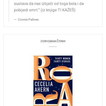
sustava da nas izliječi od toga bola i da
pobijedi smrt.” (iz knjige TI KAŽEŠ)
Connie Palmen
OVIH DANA ČITAM