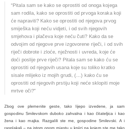
“Pitala sam se kako se oprostiti od onoga kojega
sam rodila, kako se oprostiti od prvoga koraka koji
će napraviti? Kako se oprostiti od njegova prvog
smiješka koji neću vidjeti, i od svih njegovih
smjehova i plačeva koje neću čuti? Kako da se
odvojim od njegove prve izgovorene riječi, i od svih
riječi dobrote i zloće, nježnosti i uvreda, koje će
doći poslije prve riječi? Pitala sam se kako ću se
oprostiti od njegovih usana koje su toliko kratko
sisale mlijeko iz mojih grudi, (…) kako ću se
oprostiti od njegovih prstiju koji neće sklopiti moje
mrtve oči?”
Zbog ove plemenite geste, tako lijepo izvedene, ja sam
gospodinu Smilevskom duboko zahvalna i kao čitateljica i kao
žena i kao majka. Razgalili ste me, gospodine Smilevski. A i
rasplakali – na istom onom mjestu u knjizi na kojem ste me tako