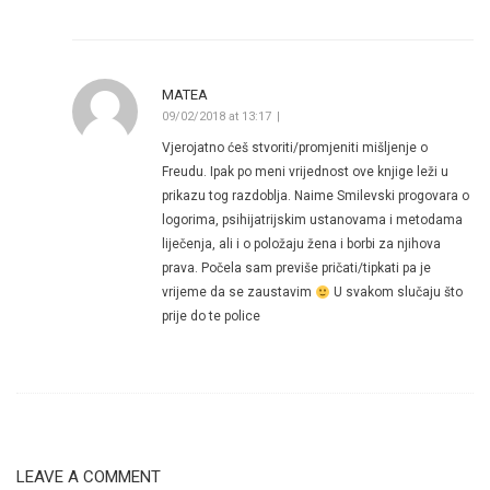
MATEA
09/02/2018 at 13:17
Vjerojatno ćeš stvoriti/promjeniti mišljenje o
Freudu. Ipak po meni vrijednost ove knjige leži u
prikazu tog razdoblja. Naime Smilevski progovara o
logorima, psihijatrijskim ustanovama i metodama
liječenja, ali i o položaju žena i borbi za njihova
prava. Počela sam previše pričati/tipkati pa je
vrijeme da se zaustavim
U svakom slučaju što
prije do te police
LEAVE A COMMENT