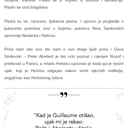
recepte, tračeve. Pisalo se iz vojske, iz bolnica i sanatorija.
Pisalo se uoči blagdana.
Pisala su se, naravno, ljubavna pisma. I upravo je poglavlje o
ljubavnim pismima ono u kojemu autorica Nina Sankovitch
spominje Abelarda i Heloizu.
Priča nam isto ono što nam o ovo dvoje ljudi priča i Goce
Smilevski – Peter Abelard je bio vrlo poznat i cijenjen filozof i
predavač u Parizu, a mladu Heloizu upoznao je kada ga je njezin
ujak, koji je Heloizu odgajao nakon smrti njezinih roditelja,
angažirao kao Heloizinog tutora.