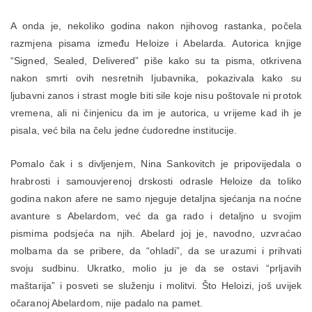
A onda je, nekoliko godina nakon njihovog rastanka, počela
razmjena pisama između Heloize i Abelarda. Autorica knjige
“Signed, Sealed, Delivered” piše kako su ta pisma, otkrivena
nakon smrti ovih nesretnih ljubavnika, pokazivala kako su
ljubavni zanos i strast mogle biti sile koje nisu poštovale ni protok
vremena, ali ni činjenicu da im je autorica, u vrijeme kad ih je
pisala, već bila na čelu jedne ćudoredne institucije.
Pomalo čak i s divljenjem, Nina Sankovitch je pripovijedala o
hrabrosti i samouvjerenoj drskosti odrasle Heloize da toliko
godina nakon afere ne samo njeguje detaljna sjećanja na noćne
avanture s Abelardom, već da ga rado i detaljno u svojim
pismima podsjeća na njih. Abelard joj je, navodno, uzvraćao
molbama da se pribere, da “ohladi”, da se urazumi i prihvati
svoju sudbinu. Ukratko, molio ju je da se ostavi “prljavih
maštarija” i posveti se služenju i molitvi. Što Heloizi, još uvijek
očaranoj Abelardom, nije padalo na pamet.