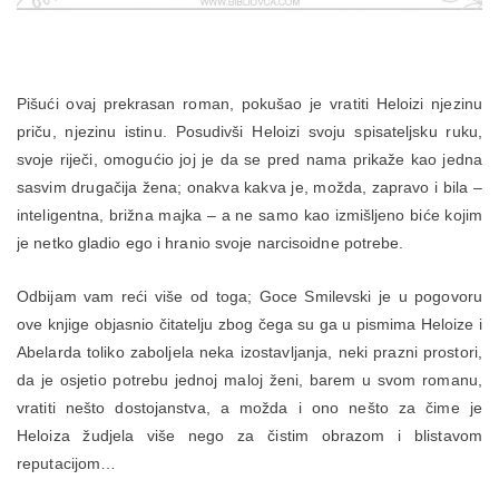
Pišući ovaj prekrasan roman, pokušao je vratiti Heloizi njezinu
priču, njezinu istinu. Posudivši Heloizi svoju spisateljsku ruku,
svoje riječi, omogućio joj je da se pred nama prikaže kao jedna
sasvim drugačija žena; onakva kakva je, možda, zapravo i bila –
inteligentna, brižna majka – a ne samo kao izmišljeno biće kojim
je netko gladio ego i hranio svoje narcisoidne potrebe.
Odbijam vam reći više od toga; Goce Smilevski je u pogovoru
ove knjige objasnio čitatelju zbog čega su ga u pismima Heloize i
Abelarda toliko zaboljela neka izostavljanja, neki prazni prostori,
da je osjetio potrebu jednoj maloj ženi, barem u svom romanu,
vratiti nešto dostojanstva, a možda i ono nešto za čime je
Heloiza žudjela više nego za čistim obrazom i blistavom
reputacijom…