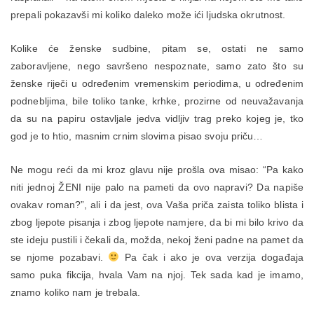
prepali pokazavši mi koliko daleko može ići ljudska okrutnost.
Kolike će ženske sudbine, pitam se, ostati ne samo
zaboravljene, nego savršeno nespoznate, samo zato što su
ženske riječi u određenim vremenskim periodima, u određenim
podnebljima, bile toliko tanke, krhke, prozirne od neuvažavanja
da su na papiru ostavljale jedva vidljiv trag preko kojeg je, tko
god je to htio, masnim crnim slovima pisao svoju priču…
Ne mogu reći da mi kroz glavu nije prošla ova misao: “Pa kako
niti jednoj ŽENI nije palo na pameti da ovo napravi? Da napiše
ovakav roman?”, ali i da jest, ova Vaša priča zaista toliko blista i
zbog ljepote pisanja i zbog ljepote namjere, da bi mi bilo krivo da
ste ideju pustili i čekali da, možda, nekoj ženi padne na pamet da
se njome pozabavi.
Pa čak i ako je ova verzija događaja
samo puka fikcija, hvala Vam na njoj. Tek sada kad je imamo,
znamo koliko nam je trebala.