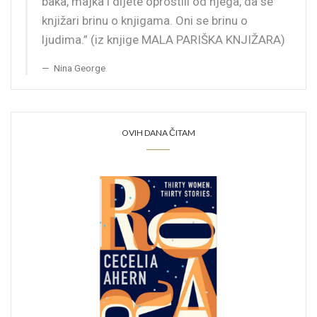
baka, majka i dijete oprostili od njega, da se
knjižari brinu o knjigama. Oni se brinu o
ljudima.” (iz knjige MALA PARIŠKA KNJIŽARA)
Nina George
OVIH DANA ČITAM