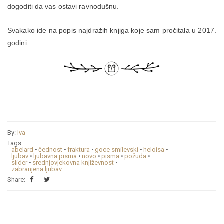
dogoditi da vas ostavi ravnodušnu.
Svakako ide na popis najdražih knjiga koje sam pročitala u 2017.
godini.
By:
Iva
Tags:
abelard
•
čednost
•
fraktura
•
goce smilevski
•
heloisa
•
ljubav
•
ljubavna pisma
•
novo
•
pisma
•
požuda
•
slider
•
srednjovjekovna književnost
•
zabranjena ljubav
Share: