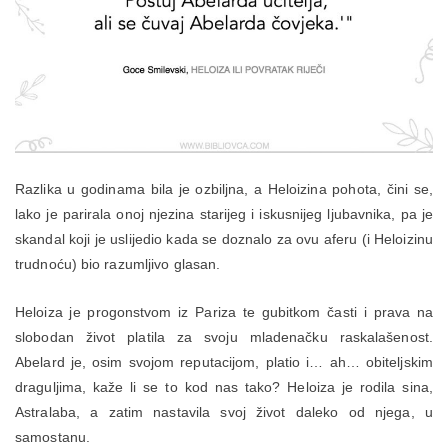
Razlika u godinama bila je ozbiljna, a Heloizina pohota, čini se,
lako je parirala onoj njezina starijeg i iskusnijeg ljubavnika, pa je
skandal koji je uslijedio kada se doznalo za ovu aferu (i Heloizinu
trudnoću) bio razumljivo glasan.
Heloiza je progonstvom iz Pariza te gubitkom časti i prava na
slobodan život platila za svoju mladenačku raskalašenost.
Abelard je, osim svojom reputacijom, platio i… ah… obiteljskim
draguljima, kaže li se to kod nas tako? Heloiza je rodila sina,
Astralaba, a zatim nastavila svoj život daleko od njega, u
samostanu.