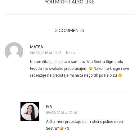
YOU MIGHT ALSO LIKE
3 COMMENTS
MATEA
08/02/2018 at 19:08
Reply
Nisam čitala, ali upravo sam dovršila Sestru Sigmunda
Freuda i to svakako preporučujem
Nakon te knjige i ove
recenzije ne preostaje mi ništa nego trk po Heloizu
IVA
09/02/2018 at 00:16
A što meni preostaje osim otići s police uzeti
Sestru?
<3