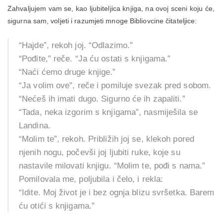
Zahvaljujem vam se, kao ljubiteljica knjiga, na ovoj sceni koju će,
sigurna sam, voljeti i razumjeti mnoge Bibliovcine čitateljice:
“Hajde”, rekoh joj. “Odlazimo.”
“Pođite,” reče. “Ja ću ostati s knjigama.”
“Naći ćemo druge knjige.”
“Ja volim ove”, reče i pomiluje svezak pred sobom.
“Nećeš ih imati dugo. Sigurno će ih zapaliti.”
“Tada, neka izgorim s knjigama”, nasmiješila se
Landina.
“Molim te”, rekoh. Približih joj se, klekoh pored
njenih nogu, počevši joj ljubiti ruke, koje su
nastavile milovati knjigu. “Molim te, pođi s nama.”
Pomilovala me, poljubila i čelo, i rekla:
“Idite. Moj život je i bez ognja blizu svršetka. Barem
ću otići s knjigama.”