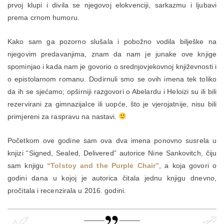
prvoj klupi i divila se njegovoj elokvenciji, sarkazmu i ljubavi
prema crnom humoru.
Kako sam ga pozorno slušala i pobožno vodila bilješke na
njegovim predavanjima, znam da nam je junake ove knjige
spominjao i kada nam je govorio o srednjovjekovnoj književnosti i
o epistolarnom romanu. Dodirnuli smo se ovih imena tek toliko
da ih se sjećamo; opširniji razgovori o Abelardu i Heloizi su ili bili
rezervirani za gimnazijalce ili uopće, što je vjerojatnije, nisu bili
primjereni za raspravu na nastavi.
Početkom ove godine sam ova dva imena ponovno susrela u
knjizi “Signed, Sealed, Delivered” autorice Nine Sankovitch, čiju
sam knjigu
“Tolstoy and the Purple Chair”
, a koja govori o
godini dana u kojoj je autorica čitala jednu knjigu dnevno,
pročitala i recenzirala u 2016. godini.