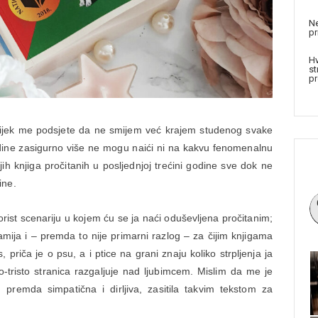
Ne
pr
Hv
st
pr
 uvijek me podsjete da ne smijem već krajem studenog svake
dine zasigurno više ne mogu naići ni na kakvu fenomenalnu
jih knjiga pročitanih u posljednjoj trećini godine sve dok ne
ine.
orist scenariju u kojem ću se ja naći oduševljena pročitanim;
kamija i – premda to nije primarni razlog – za čijim knjigama
priča je o psu, a i ptice na grani znaju koliko strpljenja ja
-tristo stranica razgaljuje nad ljubimcem. Mislim da me je
, premda simpatična i dirljiva, zasitila takvim tekstom za