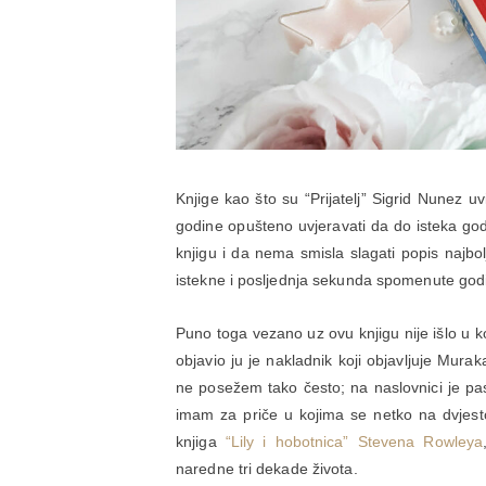
Knjige kao što su “Prijatelj” Sigrid Nunez
godine opušteno uvjeravati da do isteka go
knjigu i da nema smisla slagati popis najbol
istekne i posljednja sekunda spomenute god
Puno toga vezano uz ovu knjigu nije išlo u k
objavio ju je nakladnik koji objavljuje Mura
ne posežem tako često; na naslovnici je pas, 
imam za priče u kojima se netko na dvjesto
knjiga
“Lily i hobotnica” Stevena Rowleya
naredne tri dekade života.