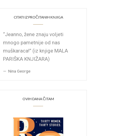
CITATI IZ PROČITANIH KNJIGA
“Jeanno, žene znaju voljeti
mnogo pametnije od nas
muškaraca!” (iz knjige MALA
PARIŠKA KNJIŽARA)
Nina George
OVIH DANA ČITAM