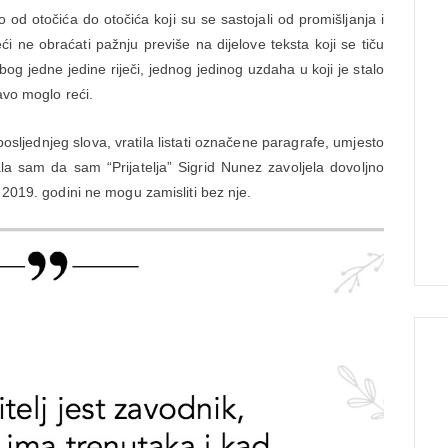
od otočića do otočića koji su se sastojali od promišljanja i
eći ne obraćati pažnju previše na dijelove teksta koji se tiču
og jedne jedine riječi, jednog jedinog uzdaha u koji je stalo
avo moglo reći.
ljednjeg slova, vratila listati označene paragrafe, umjesto
la sam da sam “Prijatelja” Sigrid Nunez zavoljela dovoljno
 2019. godini ne mogu zamisliti bez nje.