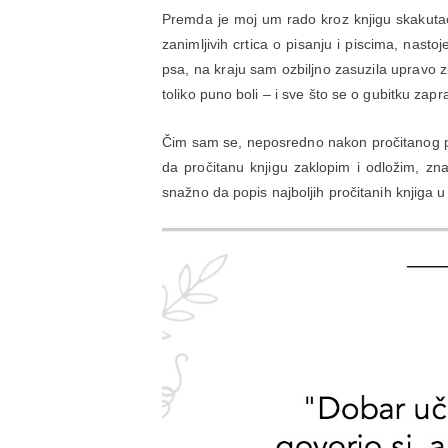
Premda je moj um rado kroz knjigu skakutao 
zanimljivih crtica o pisanju i piscima, nastoj
psa, na kraju sam ozbiljno zasuzila upravo zb
toliko puno boli – i sve što se o gubitku zapr
Čim sam se, neposredno nakon pročitanog pos
da pročitanu knjigu zaklopim i odložim, zna
snažno da popis najboljih pročitanih knjiga u