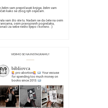
 želim vam prepričavati knjige; želim vam
ičati kako se zbog njih osjećam.
ala vam što ste tu. Nadam se da ćete na ovim
ranicama, osim pravopisnih pogrešaka,
onaći za sebe nešto lijepo i korisno. :)
VIDIMO SE NA INSTAGRAMU!
bibliovca
pro-abortion
Your excuse
for spending too much money on
books since 2013.