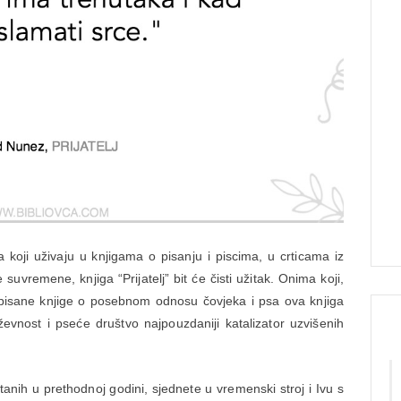
koji uživaju u knjigama o pisanju i piscima, u crticama iz
e suvremene, knjiga “Prijatelj” bit će čisti užitak. Onima koji,
apisane knjige o posebnom odnosu čovjeka i psa ova knjiga
evnost i pseće društvo najpouzdaniji katalizator uzvišenih
anih u prethodnoj godini, sjednete u vremenski stroj i Ivu s