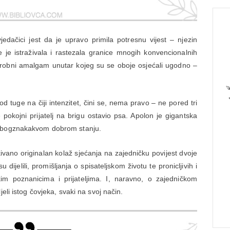
dačici jest da je upravo primila potresnu vijest – njezin
me je istraživala i rastezala granice mnogih konvencionalnih
arobni amalgam unutar kojeg su se oboje osjećali ugodno –
d tuge na čiji intenzitet, čini se, nema pravo – ne pored tri
 pokojni prijatelj na brigu ostavio psa. Apolon je gigantska
u bogznakakvom dobrom stanju.
kivano originalan kolaž sjećanja na zajedničku povijest dvoje
 dijelili, promišljanja o spisateljskom životu te pronicljivih i
im poznanicima i prijateljima. I, naravno, o zajedničkom
eli istog čovjeka, svaki na svoj način.