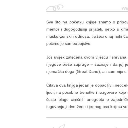
Sve što na početku knjige znamo o pripovje
mentor i dugogodišnji prijatelj, netko s ki
muško-ženskih odnosa, tražeći onaj neki č
počinio je samoubojstvo.
Još uvijek zatečena ovom viješću i shrvana o
njegove bivše supruge – saznaje i da joj je
njemačka doga (Great Dane), a i sam nije 
Čitava ova knjiga jedan je dopadljiv i neoče
ljudi, na posebne trenutke i razgovore koje su
često blago ciničnih anegdota o zajedničk
tugovanju jedne žene i jednog psa koji su volj