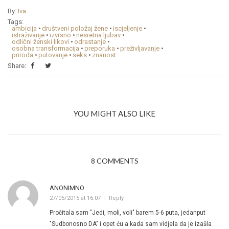
By:
Iva
Tags:
ambicija
•
društveni položaj žene
•
iscjeljenje
•
istraživanje
•
izvrsno
•
nesretna ljubav
•
odlični ženski likovi
•
odrastanje
•
osobna transformacija
•
preporuka
•
preživljavanje
•
priroda
•
putovanje
•
seks
•
znanost
Share:
YOU MIGHT ALSO LIKE
8 COMMENTS
ANONIMNO
27/05/2015 at 16:07
Reply
Pročitala sam "Jedi, moli, voli" barem 5-6 puta, jedanput
"Sudbonosno DA" i opet ću a kada sam vidjela da je izašla