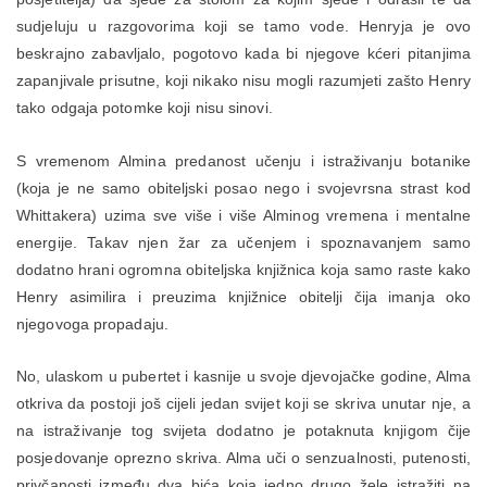
sudjeluju u razgovorima koji se tamo vode. Henryja je ovo
beskrajno zabavljalo, pogotovo kada bi njegove kćeri pitanjima
zapanjivale prisutne, koji nikako nisu mogli razumjeti zašto Henry
tako odgaja potomke koji nisu sinovi.
S vremenom Almina predanost učenju i istraživanju botanike
(koja je ne samo obiteljski posao nego i svojevrsna strast kod
Whittakera) uzima sve više i više Alminog vremena i mentalne
energije. Takav njen žar za učenjem i spoznavanjem samo
dodatno hrani ogromna obiteljska knjižnica koja samo raste kako
Henry asimilira i preuzima knjižnice obitelji čija imanja oko
njegovoga propadaju.
No, ulaskom u pubertet i kasnije u svoje djevojačke godine, Alma
otkriva da postoji još cijeli jedan svijet koji se skriva unutar nje, a
na istraživanje tog svijeta dodatno je potaknuta knjigom čije
posjedovanje oprezno skriva. Alma uči o senzualnosti, putenosti,
privčanosti između dva bića koja jedno drugo žele istražiti na