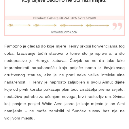
Famozno je gledati do koje mjere Henry prkosi konvencijama tog
doba. Izazivanje tuđih stavova o tome što je ispravno, a što
nedopustivo je Henryju zabava. Čovjek se ne da tako lako
impresionirati napuhanošću koja potječe samo iz čovjekovog
društvenog statusa, ako je ne prati neka velika intelektualna
nadarenost. I Henry je naprosto zaljubljen u svoju Almu; dijete
koje od prvih koraka pokazuje plamteću znatiželju prema svijetu,
neutaživu potrebu za učenjem novoga, brz i rastezljiv um. Svima
koji posjete posjed White Acre jasno je koje mjesto je on Almi
namijenio – ne može zamisliti ni Sunčev sustav bez nje na
vidljivom mjestu.