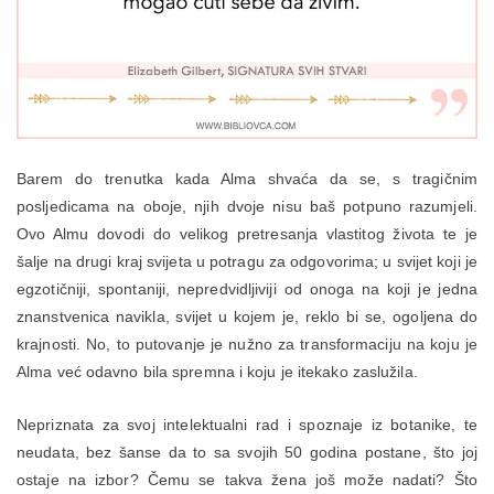
Barem do trenutka kada Alma shvaća da se, s tragičnim
posljedicama na oboje, njih dvoje nisu baš potpuno razumjeli.
Ovo Almu dovodi do velikog pretresanja vlastitog života te je
šalje na drugi kraj svijeta u potragu za odgovorima; u svijet koji je
egzotičniji, spontaniji, nepredvidljiviji od onoga na koji je jedna
znanstvenica navikla, svijet u kojem je, reklo bi se, ogoljena do
krajnosti. No, to putovanje je nužno za transformaciju na koju je
Alma već odavno bila spremna i koju je itekako zaslužila.
Nepriznata za svoj intelektualni rad i spoznaje iz botanike, te
neudata, bez šanse da to sa svojih 50 godina postane, što joj
ostaje na izbor? Čemu se takva žena još može nadati? Što