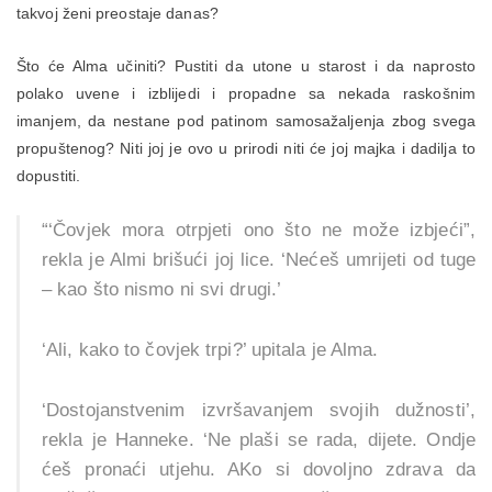
takvoj ženi preostaje danas?
Što će Alma učiniti? Pustiti da utone u starost i da naprosto
polako uvene i izblijedi i propadne sa nekada raskošnim
imanjem, da nestane pod patinom samosažaljenja zbog svega
propuštenog? Niti joj je ovo u prirodi niti će joj majka i dadilja to
dopustiti.
“‘Čovjek mora otrpjeti ono što ne može izbjeći”,
rekla je Almi brišući joj lice. ‘Nećeš umrijeti od tuge
– kao što nismo ni svi drugi.’
‘Ali, kako to čovjek trpi?’ upitala je Alma.
‘Dostojanstvenim izvršavanjem svojih dužnosti’,
rekla je Hanneke. ‘Ne plaši se rada, dijete. Ondje
ćeš pronaći utjehu. AKo si dovoljno zdrava da