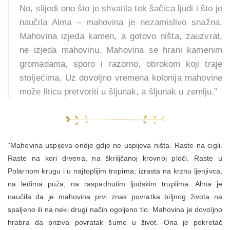
No, slijedi ono što je shvatila tek šačica ljudi i što je
naučila Alma – mahovina je nezamislivo snažna.
Mahovina izjeda kamen, a gotovo ništa, zauzvrat,
ne izjeda mahovinu. Mahovina se hrani kamenim
gromadama, sporo i razorno, obrokom koji traje
stoljećima. Uz dovoljno vremena kolonija mahovine
može liticu pretvoriti u šljunak, a šljunak u zemlju.”
“Mahovina uspijeva ondje gdje ne uspijeva ništa. Raste na cigli.
Raste na kori drvena, na škriljčanoj krovnoj ploči. Raste u
Polarnom krugu i u najtoplijim tropima; izrasta na krznu ljenjivca,
na leđima puža, na raspadnutim ljudskim truplima. Alma je
naučila da je mahovina prvi znak povratka biljnog života na
spaljeno ili na neki drugi način ogoljeno tlo. Mahovina je dovoljno
hrabra da priziva povratak šume u život. Ona je pokretač