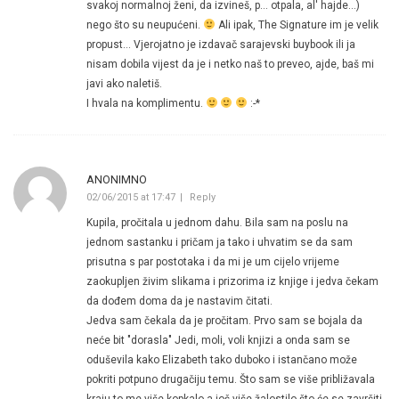
svakoj normalnoj ženi, da izvineš, p… otpala, al' hajde…)
nego što su neupućeni.
Ali ipak, The Signature im je velik
propust… Vjerojatno je izdavač sarajevski buybook ili ja
nisam dobila vijest da je i netko naš to preveo, ajde, baš mi
javi ako naletiš.
I hvala na komplimentu.
:-*
ANONIMNO
02/06/2015 at 17:47
Reply
Kupila, pročitala u jednom dahu. Bila sam na poslu na
jednom sastanku i pričam ja tako i uhvatim se da sam
prisutna s par postotaka i da mi je um cijelo vrijeme
zaokupljen živim slikama i prizorima iz knjige i jedva čekam
da dođem doma da je nastavim čitati.
Jedva sam čekala da je pročitam. Prvo sam se bojala da
neće bit "dorasla" Jedi, moli, voli knjizi a onda sam se
oduševila kako Elizabeth tako duboko i istančano može
pokriti potpuno drugačiju temu. Što sam se više približavala
kraju to me više kopkalo a još više žalostilo što će se završiti