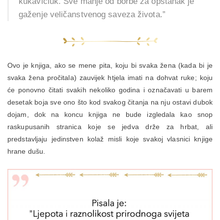
kukavičluk. Sve manje od borbe za opstanak je
gaženje veličanstvenog saveza života.”
Ovo je knjiga, ako se mene pita, koju bi svaka žena (kada bi je
svaka žena pročitala) zauvijek htjela imati na dohvat ruke; koju
će ponovno čitati svakih nekoliko godina i označavati u barem
desetak boja sve ono što kod svakog čitanja na nju ostavi dubok
dojam, dok na koncu knjiga ne bude izgledala kao snop
raskupusanih stranica koje se jedva drže za hrbat, ali
predstavljaju jedinstven kolaž misli koje svakoj vlasnici knjige
hrane dušu.