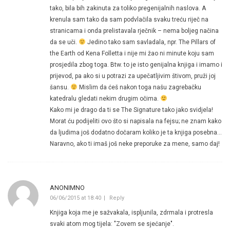
tako, bila bih zakinuta za toliko pregenijalnih naslova. A
krenula sam tako da sam podvlačila svaku treću riječ na
stranicama i onda prelistavala rječnik – nema boljeg načina
da se uči.
Jedino tako sam savladala, npr. The Pillars of
the Earth od Kena Folletta i nije mi žao ni minute koju sam
prosjedila zbog toga. Btw. to je isto genijalna knjiga i imamo i
prijevod, pa ako si u potrazi za upečatljivim štivom, pruži joj
šansu.
Mislim da ćeš nakon toga našu zagrebačku
katedralu gledati nekim drugim očima.
Kako mi je drago da ti se The Signature tako jako svidjela!
Morat ću podijeliti ovo što si napisala na fejsu; ne znam kako
da ljudima još dodatno dočaram koliko je ta knjiga posebna…
Naravno, ako ti imaš još neke preporuke za mene, samo daj!
ANONIMNO
06/06/2015 at 18:40
Reply
Knjiga koja me je sažvakala, ispljunila, zdrmala i protresla
svaki atom mog tijela: "Zovem se sjećanje".