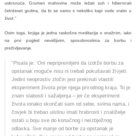
uskrsnuća. Grumen mahovine može ležati suh i hibernirati
četrdeset godina, da bi se samo s nekoliko kapi vode vratio u
život.”
Osim toga, knjiga je jedna raskošna meditacija o snažnim, iako
na prvi pogled nevidljivim, sposobnostima za borbu i
preživljavanje.
“Pisala je: ‘Oni nepripremljeni da izdrže borbu za
opstanak moguće nisu ni trebali pokušavati živjeti.
Jedini neoprostiv zločin jest prekinuti vlastiti
eksperiment života prije njega prirodnog kraja. To je
znam slabosti i sažaljenja – jer će eksperiment
života ionako skončati sam od sebe, svima nama, i
čovjek bi trebao uistinu imati hrabrosti i znatiželje
ostati u boju sve do konačnog i neizbježnog
odlaska. Sve manje od borbe za opstanak je