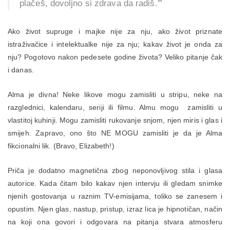
plačeš, dovoljno si zdrava da radiš.'”
Ako život supruge i majke nije za nju, ako život priznate
istraživačice i intelektualke nije za nju; kakav život je onda za
nju? Pogotovo nakon pedesete godine života? Veliko pitanje čak
i danas.
Alma je divna! Neke likove mogu zamisliti u stripu, neke na
razglednici, kalendaru, seriji ili filmu. Almu mogu zamisliti u
vlastitoj kuhinji. Mogu zamisliti rukovanje snjom, njen miris i glas i
smijeh. Zapravo, ono što NE MOGU zamisliti je da je Alma
fikcionalni lik. (Bravo, Elizabeth!)
Priča je dodatno magnetična zbog neponovljivog stila i glasa
autorice. Kada čitam bilo kakav njen intervju ili gledam snimke
njenih gostovanja u raznim TV-emisijama, toliko se zanesem i
opustim. Njen glas, nastup, pristup, izraz lica je hipnotičan, način
na koji ona govori i odgovara na pitanja stvara atmosferu