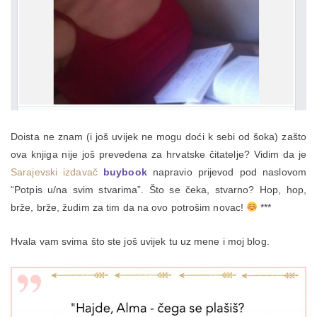
Doista ne znam (i još uvijek ne mogu doći k sebi od šoka) zašto
ova knjiga nije još prevedena za hrvatske čitatelje? Vidim da je
Sarajevski izdavač
buybook
napravio prijevod pod naslovom
“Potpis u/na svim stvarima”. Što se čeka, stvarno? Hop, hop,
brže, brže, žudim za tim da na ovo potrošim novac!
***
Hvala vam svima što ste još uvijek tu uz mene i moj blog.