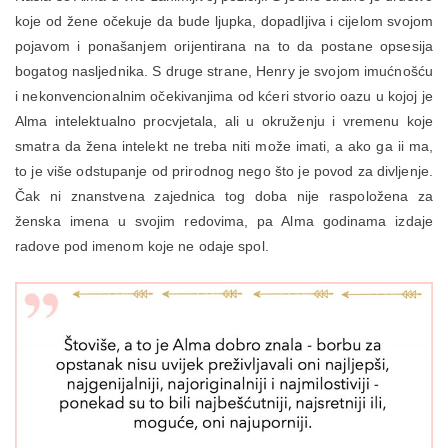
koje od žene očekuje da bude ljupka, dopadljiva i cijelom svojom
pojavom i ponašanjem orijentirana na to da postane opsesija
bogatog nasljednika. S druge strane, Henry je svojom imućnošću
i nekonvencionalnim očekivanjima od kćeri stvorio oazu u kojoj je
Alma intelektualno procvjetala, ali u okruženju i vremenu koje
smatra da žena intelekt ne treba niti može imati, a ako ga ii ma,
to je više odstupanje od prirodnog nego što je povod za divljenje.
Čak ni znanstvena zajednica tog doba nije raspoložena za
ženska imena u svojim redovima, pa Alma godinama izdaje
radove pod imenom koje ne odaje spol.