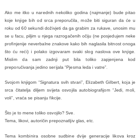
Ako me itko u narednih nekoliko godina (najmanje) bude pitao
koje knjige bih od srca preporučila, može biti siguran da će u
roku od 60 sekundi doživjeti da ga grabim za rukave, unosim mu
se u facu, piljim u njega razrogačenih očiju (ne posjedujem neke
profinjenije neverbalne znakove kako bih naglasila bitnost onoga
što ću reći) i polako izgovaram svaki slog naslova ove knjige.
Mislim da sam zadnji put bila toliko zapjenjena kod
preporučivanja jedino serijala “Pjesma leda i vatre”.
Svojom knjigom “Signatura svih stvari”, Elizabeth Gilbert, koja je
srca čitatelja diljem svijeta osvojila autobiografijom “Jedi, moli,
voli”, vraća se pisanju fikcije.
Što je to mene toliko osvojilo? Sve.
Tema, likovi, autoričin prepoznatljiv glas, etc.
Tema kombinira osobne sudbine dvije generacije likova kroz