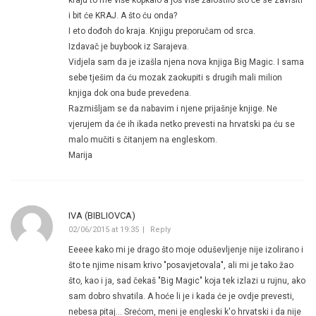
i bit će KRAJ. A što ću onda?
I eto dođoh do kraja. Knjigu preporučam od srca.
Izdavač je buybook iz Sarajeva.
Vidjela sam da je izašla njena nova knjiga Big Magic. I sama
sebe tješim da ću mozak zaokupiti s drugih mali milion
knjiga dok ona bude prevedena.
Razmišljam se da nabavim i njene prijašnje knjige. Ne
vjerujem da će ih ikada netko prevesti na hrvatski pa ću se
malo mučiti s čitanjem na engleskom.
Marija
IVA (BIBLIOVCA)
02/06/2015 at 19:35
Reply
Eeeee kako mi je drago što moje oduševljenje nije izolirano i
što te njime nisam krivo "posavjetovala", ali mi je tako žao
što, kao i ja, sad čekaš "Big Magic" koja tek izlazi u rujnu, ako
sam dobro shvatila. A hoće li je i kada će je ovdje prevesti,
nebesa pitaj… Srećom, meni je engleski k'o hrvatski i da nije