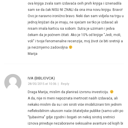
ova knjiga zvala sam izdavača ovih prvih knjiga i iznenadila
sam se da čak NISU NI ZNALI da ona ima novu knjigu. Bravo!
Ovo je naravno ironično bravo. Neki dan sam vidjela na trgu u
jednoj knjižari da je imaju, ne sjećam se tko je izdavač ali
nisam imala karticu sa sobom. Sutra je uzimam i jedva
čekam da je počnem čitati. Ako je 10% od knjige "Jedi, moli,
voli" i tvoje fenomenalne recenzije, moj život će biti sretniji a
ja neizmjerno zadovoljna
Marija
IVA (BIBLIOVCA)
28/05/2015 at 10:06
Reply
Draga Marija, mislim da planiraš izvrsnu investiciju.
A da, nije ni meni nepoznata inertnost naših izdavača, ali
nekako mislim da su i oni siroti više imobilizirani tim jednim
nefleksibilnim ukusom naše čitateljske publike (samo udri po
"ljubavima" gdje zgodni i bogati on nekoj sirotoj sretnici
iznova priređuje nezaboravne seksualne avanture od kojih bi