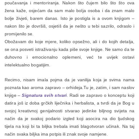
poučavanja i mentoriranja. Nakon što čujem bilo što što ova
žena kaže, osjećam da sam malo bolja osoba i da znam malo
bolje živjeti, barem danas. Isto je postigla is a ovom knjigom –
nakon što je dovršiš, osjetiš da je nešto u tebi sazrilo, odraslo i
promijenilo se.
Obožavam do koje mjere, koliko opsežno, ali i do kojih detalja,
se ona posveti istraživanju kada piše svoje knjige. Ne samo da te
duhovno i emocionalno oplemeni, već te uvijek ostavi
intelektualno bogatijim.
Recimo, nisam imala pojma da je vanilija koja je svima nama
poznata kao aroma zapravo – orhideja.Tu je, zatim, i sam naslov
knjige –
Signatura svih stvari
. Radi se zapravo o konceptu koji
datira još iz doba grčkih liječnika i herbalista, a tvrdi da je Bog u
svojoj kreativnoj genijalnosti stvarao jedinke biljnog svijeta na
način da je svakoj podario izgled koji asocira na dio ljudskog
tijela na koji bi ta biljka trebala imati blagotvoran učinak. Na taj
način svaka biljka ima potpis ili znak svoje namjene.