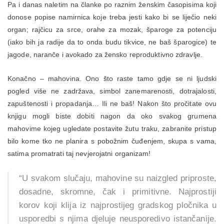
Pa i danas naletim na članke po raznim ženskim časopisima koji
donose popise namirnica koje treba jesti kako bi se liječio neki
organ; rajčicu za srce, orahe za mozak, šparoge za potenciju
(iako bih ja radije da to onda budu tikvice, ne baš šparogice) te
jagode, naranče i avokado za žensko reproduktivno zdravlje.
Konačno – mahovina. Ono što raste tamo gdje se ni ljudski
pogled više ne zadržava, simbol zanemarenosti, dotrajalosti,
zapuštenosti i propadanja… Ili ne baš! Nakon što pročitate ovu
knjigu mogli biste dobiti nagon da oko svakog grumena
mahovime kojeg ugledate postavite žutu traku, zabranite pristup
bilo kome tko ne planira s pobožnim čuđenjem, skupa s vama,
satima promatrati taj nevjerojatni organizam!
“U svakom slučaju, mahovine su naizgled priproste,
dosadne, skromne, čak i primitivne. Najprostiji
korov koji klija iz najprostijeg gradskog pločnika u
usporedbi s njima djeluje neusporedivo istančanije.