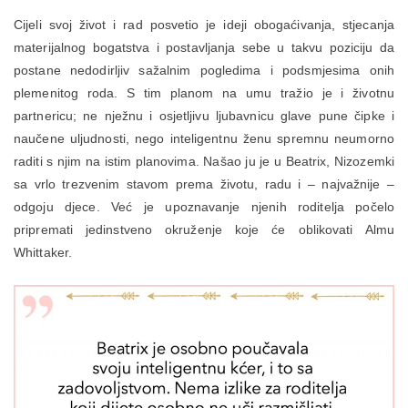
Cijeli svoj život i rad posvetio je ideji obogaćivanja, stjecanja
materijalnog bogatstva i postavljanja sebe u takvu poziciju da
postane nedodirljiv sažalnim pogledima i podsmjesima onih
plemenitog roda. S tim planom na umu tražio je i životnu
partnericu; ne nježnu i osjetljivu ljubavnicu glave pune čipke i
naučene uljudnosti, nego inteligentnu ženu spremnu neumorno
raditi s njim na istim planovima. Našao ju je u Beatrix, Nizozemki
sa vrlo trezvenim stavom prema životu, radu i – najvažnije –
odgoju djece. Već je upoznavanje njenih roditelja počelo
pripremati jedinstveno okruženje koje će oblikovati Almu
Whittaker.