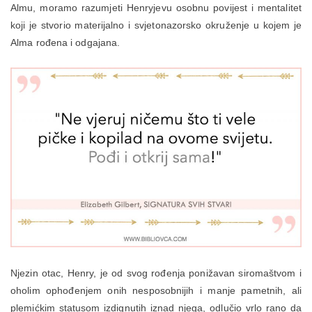
Almu, moramo razumjeti Henryjevu osobnu povijest i mentalitet
koji je stvorio materijalno i svjetonazorsko okruženje u kojem je
Alma rođena i odgajana.
Njezin otac, Henry, je od svog rođenja ponižavan siromaštvom i
oholim ophođenjem onih nesposobnijih i manje pametnih, ali
plemićkim statusom izdignutih iznad njega, odlučio vrlo rano da