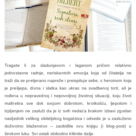
Tragate li za sladunjavom i laganom pričom relativno
jednostavne radnje, neriskantnih emocija koja od čitatelja ne
traži da se pretjerano napreže i preispituje sebe, s heroinom koja
je prelijepa, divna i slatka kao ukras na svadbenoj torti, ali je
rođena u nepravednoj i nepovoljnoj životnoj situaciji, koju život
maltretira sve dok svojom dobrotom, krotkošću, ljepotom i
trpljenjem ne zasluži da je iz svih nedaća brakom izbavi zgodan
nasljednik velikog obiteljskog bogatstva i odvede je u zasluženo
doživotno blaženstvo – zaobiđite ovu knjigu (i blog-post) u
širokom luku. Svi ostali slobodno kliknite dalje.