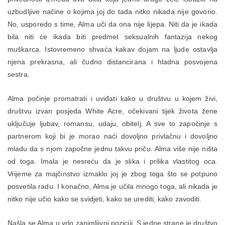
uzbudljive načine o kojima joj do tada nitko nikada nije govorio.
No, usporedo s time, Alma uči da ona nije lijepa. Niti da je ikada
bila niti će ikada biti predmet seksualnih fantazija nekog
muškarca. Istovremeno shvaća kakav dojam na ljude ostavlja
njena prekrasna, ali čudno distancirana i hladna posvojena
sestra.
Alma počinje promatrati i uviđati kako u društvu u kojem živi,
društvu izvan posjeda White Acre, očekivani tijek života žene
uključuje ljubav, romansu, udaju, obitelj. A sve to započinje s
partnerom koji bi je morao naći dovoljno privlačnu i dovoljno
mladu da s njom započne jednu takvu priču. Alma više nije ništa
od toga. Imala je nesreću da je slika i prilika vlastitog oca.
Vrijeme za majčinstvo izmaklo joj je zbog toga što se potpuno
posvetila radu. I konačno, Alma je učila mnogo toga, ali nikada je
nitko nije učio kako se svidjeti, kako se urediti, kako zavoditi.
Našla se Alma u vrlo zanimljivoj poziciji. S jedne strane je društvo