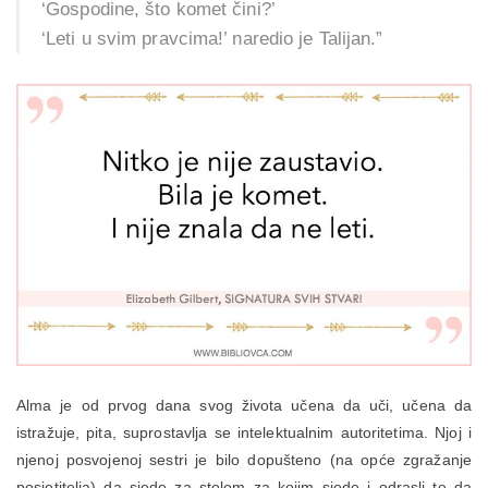
‘Gospodine, što komet čini?’
‘Leti u svim pravcima!’ naredio je Talijan.”
Alma je od prvog dana svog života učena da uči, učena da
istražuje, pita, suprostavlja se intelektualnim autoritetima. Njoj i
njenoj posvojenoj sestri je bilo dopušteno (na opće zgražanje
posjetitelja) da sjede za stolom za kojim sjede i odrasli te da