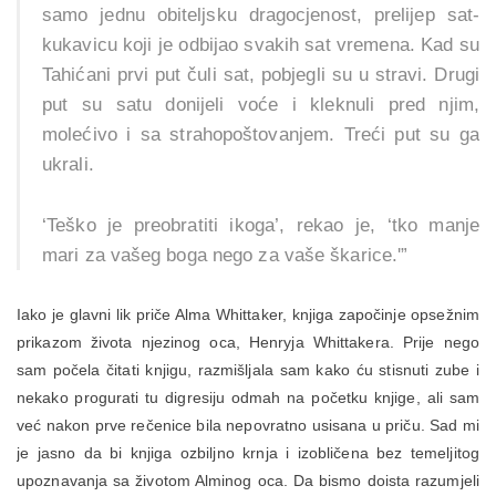
samo jednu obiteljsku dragocjenost, prelijep sat-
kukavicu koji je odbijao svakih sat vremena. Kad su
Tahićani prvi put čuli sat, pobjegli su u stravi. Drugi
put su satu donijeli voće i kleknuli pred njim,
molećivo i sa strahopoštovanjem. Treći put su ga
ukrali.
‘Teško je preobratiti ikoga’, rekao je, ‘tko manje
mari za vašeg boga nego za vaše škarice.'”
Iako je glavni lik priče Alma Whittaker, knjiga započinje opsežnim
prikazom života njezinog oca, Henryja Whittakera. Prije nego
sam počela čitati knjigu, razmišljala sam kako ću stisnuti zube i
nekako progurati tu digresiju odmah na početku knjige, ali sam
već nakon prve rečenice bila nepovratno usisana u priču. Sad mi
je jasno da bi knjiga ozbiljno krnja i izobličena bez temeljitog
upoznavanja sa životom Alminog oca. Da bismo doista razumjeli