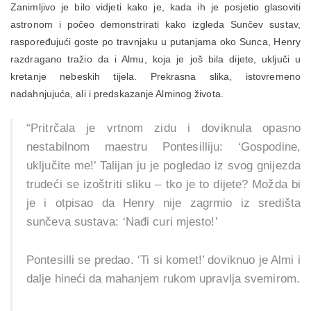
Zanimljivo je bilo vidjeti kako je, kada ih je posjetio glasoviti
astronom i počeo demonstrirati kako izgleda Sunčev sustav,
raspoređujući goste po travnjaku u putanjama oko Sunca, Henry
razdragano tražio da i Almu, koja je još bila dijete, uključi u
kretanje nebeskih tijela. Prekrasna slika, istovremeno
nadahnjujuća, ali i predskazanje Alminog života.
“Pritrčala je vrtnom zidu i doviknula opasno
nestabilnom maestru Pontesilliju: ‘Gospodine,
uključite me!’ Talijan ju je pogledao iz svog gnijezda
trudeći se izoštriti sliku – tko je to dijete? Možda bi
je i otpisao da Henry nije zagrmio iz središta
sunčeva sustava: ‘Nađi curi mjesto!’
Pontesilli se predao. ‘Ti si komet!’ doviknuo je Almi i
dalje hineći da mahanjem rukom upravlja svemirom.