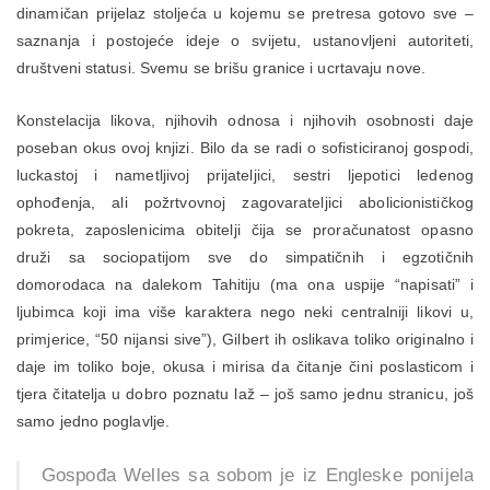
dinamičan prijelaz stoljeća u kojemu se pretresa gotovo sve –
saznanja i postojeće ideje o svijetu, ustanovljeni autoriteti,
društveni statusi. Svemu se brišu granice i ucrtavaju nove.
Konstelacija likova, njihovih odnosa i njihovih osobnosti daje
poseban okus ovoj knjizi. Bilo da se radi o sofisticiranoj gospodi,
luckastoj i nametljivoj prijateljici, sestri ljepotici ledenog
ophođenja, ali požrtvovnoj zagovarateljici abolicionističkog
pokreta, zaposlenicima obitelji čija se proračunatost opasno
druži sa sociopatijom sve do simpatičnih i egzotičnih
domorodaca na dalekom Tahitiju (ma ona uspije “napisati” i
ljubimca koji ima više karaktera nego neki centralniji likovi u,
primjerice, “50 nijansi sive”), Gilbert ih oslikava toliko originalno i
daje im toliko boje, okusa i mirisa da čitanje čini poslasticom i
tjera čitatelja u dobro poznatu laž – još samo jednu stranicu, još
samo jedno poglavlje.
Gospođa Welles sa sobom je iz Engleske ponijela