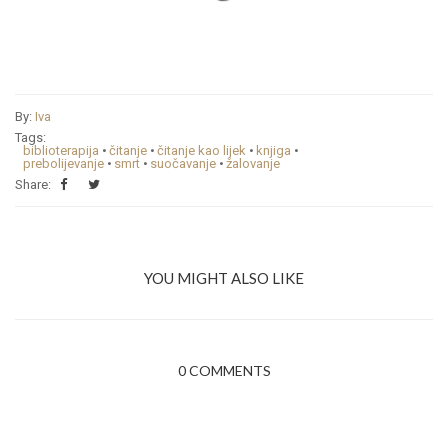
By:
Iva
Tags:
biblioterapija
•
čitanje
•
čitanje kao lijek
•
knjiga
•
prebolijevanje
•
smrt
•
suočavanje
•
žalovanje
Share:
YOU MIGHT ALSO LIKE
0 COMMENTS