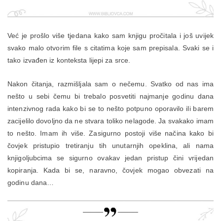
Već je prošlo više tjedana kako sam knjigu pročitala i još uvijek
svako malo otvorim file s citatima koje sam prepisala. Svaki se i
tako izvađen iz konteksta lijepi za srce.
Nakon čitanja, razmišljala sam o nečemu. Svatko od nas ima
nešto u sebi čemu bi trebalo posvetiti najmanje godinu dana
intenzivnog rada kako bi se to nešto potpuno oporavilo ili barem
zacijelilo dovoljno da ne stvara toliko nelagode. Ja svakako imam
to nešto. Imam ih više. Zasigurno postoji više načina kako bi
čovjek pristupio tretiranju tih unutarnjih opeklina, ali nama
knjigoljubcima se sigurno ovakav jedan pristup čini vrijedan
kopiranja. Kada bi se, naravno, čovjek mogao obvezati na
godinu dana…