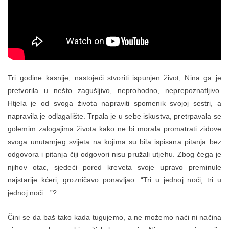
Tri godine kasnije, nastojeći stvoriti ispunjen život, Nina ga je
pretvorila u nešto zagušljivo, neprohodno, neprepoznatljivo.
Htjela je od svoga života napraviti spomenik svojoj sestri, a
napravila je odlagalište. Trpala je u sebe iskustva, pretrpavala se
golemim zalogajima života kako ne bi morala promatrati zidove
svoga unutarnjeg svijeta na kojima su bila ispisana pitanja bez
odgovora i pitanja čiji odgovori nisu pružali utjehu. Zbog čega je
njihov otac, sjedeći pored kreveta svoje upravo preminule
najstarije kćeri, grozničavo ponavljao: “Tri u jednoj noći, tri u
jednoj noći…”?
Čini se da baš tako kada tugujemo, a ne možemo naći ni načina