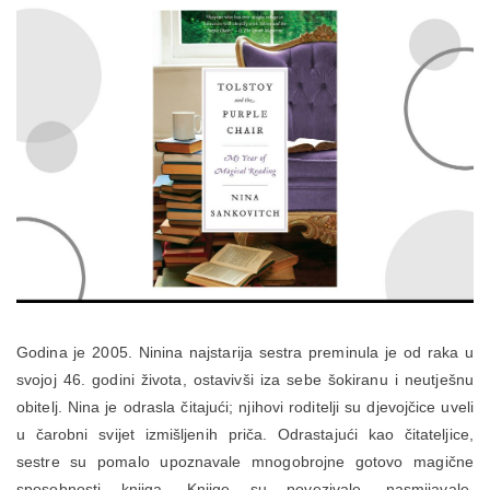
Godina je 2005. Ninina najstarija sestra preminula je od raka u
svojoj 46. godini života, ostavivši iza sebe šokiranu i neutješnu
obitelj. Nina je odrasla čitajući; njihovi roditelji su djevojčice uveli
u čarobni svijet izmišljenih priča. Odrastajući kao čitateljice,
sestre su pomalo upoznavale mnogobrojne gotovo magične
sposobnosti knjiga. Knjige su povezivale, nasmijavale,