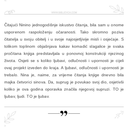
Čitajući Ninino jednogodišnje iskustvo čitanja, bila sam u onome
usporenom raspoloženju očaranosti. Tako skromno poziva
čitatelja u svoju obitelj i u svoje najosjetljivije misli i osjećaje. S
tolikom toplinom objašnjava kakav komadić slagalice je svaka
pročitana knjiga predstavljala u ponovnoj konstrukciji njezinog
života. Osjeti se s koliko ljubavi, odlučnosti i upornosti je cijeli
ovaj projekt izveden do kraja. A ljubavi, odlučnosti i upornosti je
trebalo. Nina je, naime, za vrijeme čitanja knjige dnevno bila
majka četvorici sinova. Da, suprug je povukao svoj dio, osjetivši
koliko je ova godina oporavka značila njegovoj supruzi. TO je
ljubav, ljudi. TO je ljubav.