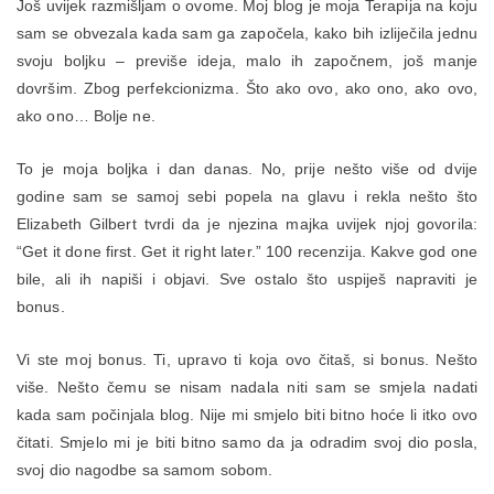
Još uvijek razmišljam o ovome. Moj blog je moja Terapija na koju
sam se obvezala kada sam ga započela, kako bih izliječila jednu
svoju boljku – previše ideja, malo ih započnem, još manje
dovršim. Zbog perfekcionizma. Što ako ovo, ako ono, ako ovo,
ako ono… Bolje ne.
To je moja boljka i dan danas. No, prije nešto više od dvije
godine sam se samoj sebi popela na glavu i rekla nešto što
Elizabeth Gilbert tvrdi da je njezina majka uvijek njoj govorila:
“Get it done first. Get it right later.” 100 recenzija. Kakve god one
bile, ali ih napiši i objavi. Sve ostalo što uspiješ napraviti je
bonus.
Vi ste moj bonus. Ti, upravo ti koja ovo čitaš, si bonus. Nešto
više. Nešto čemu se nisam nadala niti sam se smjela nadati
kada sam počinjala blog. Nije mi smjelo biti bitno hoće li itko ovo
čitati. Smjelo mi je biti bitno samo da ja odradim svoj dio posla,
svoj dio nagodbe sa samom sobom.