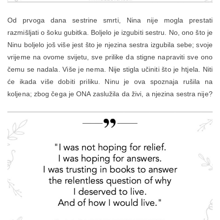
Od prvoga dana sestrine smrti, Nina nije mogla prestati
razmišljati o šoku gubitka. Boljelo je izgubiti sestru. No, ono što je
Ninu boljelo još više jest što je njezina sestra izgubila sebe; svoje
vrijeme na ovome svijetu, sve prilike da stigne napraviti sve ono
čemu se nadala. Više je nema. Nije stigla učiniti što je htjela. Niti
će ikada više dobiti priliku. Ninu je ova spoznaja rušila na
koljena; zbog čega je ONA zaslužila da živi, a njezina sestra nije?