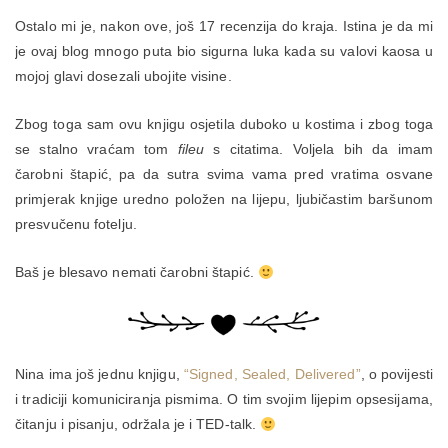
Ostalo mi je, nakon ove, još 17 recenzija do kraja. Istina je da mi
je ovaj blog mnogo puta bio sigurna luka kada su valovi kaosa u
mojoj glavi dosezali ubojite visine.
Zbog toga sam ovu knjigu osjetila duboko u kostima i zbog toga
se stalno vraćam tom
fileu
s citatima. Voljela bih da imam
čarobni štapić, pa da sutra svima vama pred vratima osvane
primjerak knjige uredno položen na lijepu, ljubičastim baršunom
presvučenu fotelju.
Baš je blesavo nemati čarobni štapić.
Nina ima još jednu knjigu,
“Signed, Sealed, Delivered”
, o povijesti
i tradiciji komuniciranja pismima. O tim svojim lijepim opsesijama,
čitanju i pisanju, održala je i TED-talk.