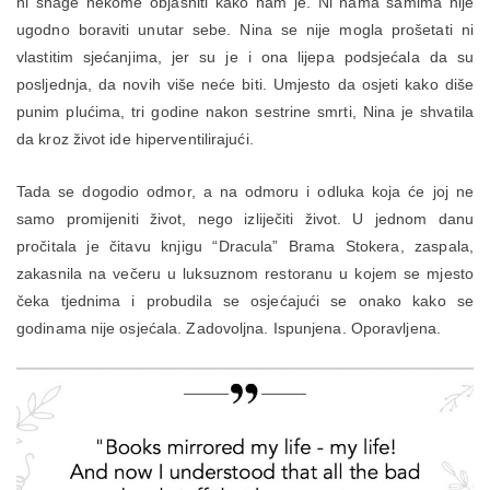
ni snage nekome objasniti kako nam je. Ni nama samima nije
ugodno boraviti unutar sebe. Nina se nije mogla prošetati ni
vlastitim sjećanjima, jer su je i ona lijepa podsjećala da su
posljednja, da novih više neće biti. Umjesto da osjeti kako diše
punim plućima, tri godine nakon sestrine smrti, Nina je shvatila
da kroz život ide hiperventilirajući.
Tada se dogodio odmor, a na odmoru i odluka koja će joj ne
samo promijeniti život, nego izliječiti život. U jednom danu
pročitala je čitavu knjigu “Dracula” Brama Stokera, zaspala,
zakasnila na večeru u luksuznom restoranu u kojem se mjesto
čeka tjednima i probudila se osjećajući se onako kako se
godinama nije osjećala. Zadovoljna. Ispunjena. Oporavljena.