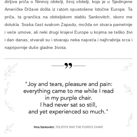
dirljiva priča o Nininoj obitelji, široj obitelji, koja je u Sjedinjene
Američke Države došla iz ratom opustošene Istočne Europe. Ta
priča, ta grančica na obiteljskom stablu Sankovitch, skoro me
dotukla. Svaka čast svakom Zapadu, možda on stvara pametnije
i veće umove, ali neki drugi krajevi Europe u kojima se teško živi
i dan danas, stvarali su i stvaraju neka najveća i najhrabrija srca i
najotpornije duše gladne života.