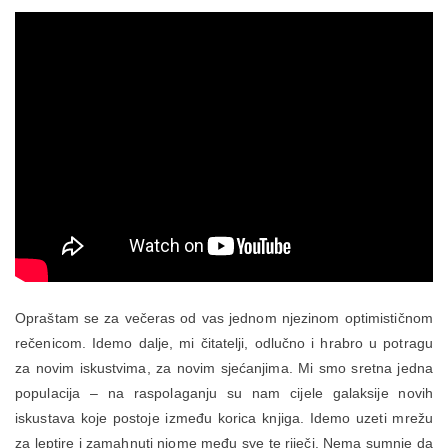
Opraštam se za večeras od vas jednom njezinom optimističnom
rečenicom. Idemo dalje, mi čitatelji, odlučno i hrabro u potragu
za novim iskustvima, za novim sjećanjima. Mi smo sretna jedna
populacija – na raspolaganju su nam cijele galaksije novih
iskustava koje postoje između korica knjiga. Idemo uzeti mrežu
za leptire i zamahnuti njome među sve te riječi. Nema sumnje da