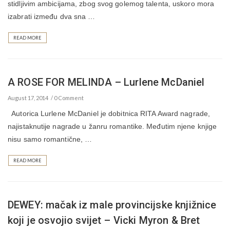
stidljivim ambicijama, zbog svog golemog talenta, uskoro mora
izabrati između dva sna …
READ MORE
A ROSE FOR MELINDA – Lurlene McDaniel
August 17, 2014
0 Comment
Autorica Lurlene McDaniel je dobitnica RITA Award nagrade,
najistaknutije nagrade u žanru romantike. Međutim njene knjige
nisu samo romantične, …
READ MORE
DEWEY: mačak iz male provincijske knjižnice
koji je osvojio svijet – Vicki Myron & Bret