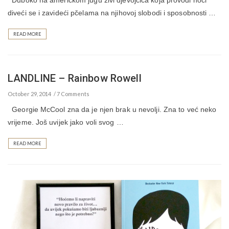
Duboko na američkom jugu živi djevojčica koja provodi noći
diveći se i zavideći pčelama na njihovoj slobodi i sposobnosti …
READ MORE
LANDLINE – Rainbow Rowell
October 29, 2014
7 Comments
Georgie McCool zna da je njen brak u nevolji. Zna to već neko
vrijeme. Još uvijek jako voli svog …
READ MORE