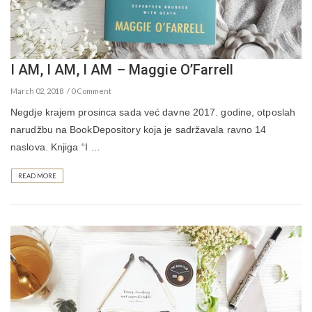
I AM, I AM, I AM – Maggie O’Farrell
March 02, 2018
0 Comment
Negdje krajem prosinca sada već davne 2017. godine, otposlah
narudžbu na BookDepository koja je sadržavala ravno 14
naslova. Knjiga “I …
READ MORE