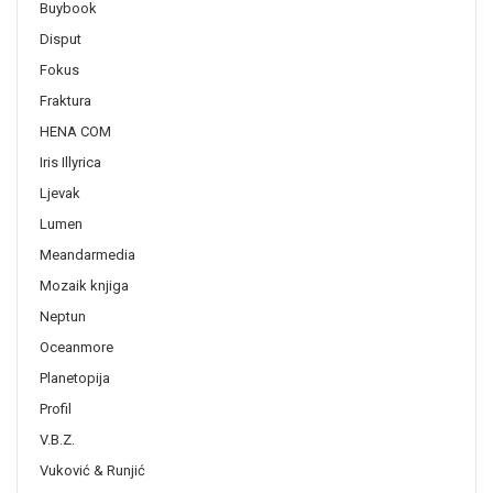
Buybook
Disput
Fokus
Fraktura
HENA COM
Iris Illyrica
Ljevak
Lumen
Meandarmedia
Mozaik knjiga
Neptun
Oceanmore
Planetopija
Profil
V.B.Z.
Vuković & Runjić