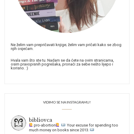
Ne želim vam prepričavati knjige; želim vam pričati kako se zbog
njih osjećam.
Hvala vam što ste tu. Nadam se da ćete na ovim stranicama,
osim pravopisnih pogrešaka, pronaći za sebe nešto lijepo i
korisno. :)
VIDIMO SE NA INSTAGRAMU!
bibliovca
pro-abortion
Your excuse for spending too
much money on books since 2013.