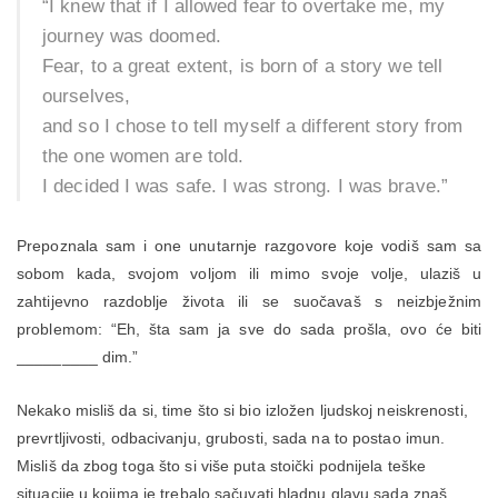
“I knew that if I allowed fear to overtake me, my
journey was doomed.
Fear, to a great extent, is born of a story we tell
ourselves,
and so I chose to tell myself a different story from
the one women are told.
I decided I was safe. I was strong. I was brave.”
Prepoznala sam i one unutarnje razgovore koje vodiš sam sa
sobom kada, svojom voljom ili mimo svoje volje, ulaziš u
zahtijevno razdoblje života ili se suočavaš s neizbježnim
problemom: “Eh, šta sam ja sve do sada prošla, ovo će biti
_________ dim.”
Nekako misliš da si, time što si bio izložen ljudskoj neiskrenosti,
prevrtljivosti, odbacivanju, grubosti, sada na to postao imun.
Misliš da zbog toga što si više puta stoički podnijela teške
situacije u kojima je trebalo sačuvati hladnu glavu sada znaš