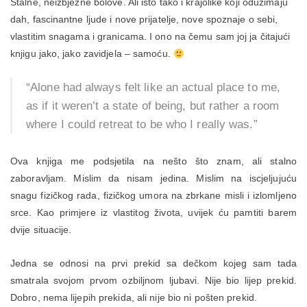
Stalne, neizbježne bolove. Ali isto tako i krajolike koji oduzimaju
dah, fascinantne ljude i nove prijatelje, nove spoznaje o sebi,
vlastitim snagama i granicama. I ono na čemu sam joj ja čitajući
knjigu jako, jako zavidjela – samoću.
“Alone had always felt like an actual place to me,
as if it weren’t a state of being, but rather a room
where I could retreat to be who I really was.”
Ova knjiga me podsjetila na nešto što znam, ali stalno
zaboravljam. Mislim da nisam jedina. Mislim na iscjeljujuću
snagu fizičkog rada, fizičkog umora na zbrkane misli i izlomljeno
srce. Kao primjere iz vlastitog života, uvijek ću pamtiti barem
dvije situacije.
Jedna se odnosi na prvi prekid sa dečkom kojeg sam tada
smatrala svojom prvom ozbiljnom ljubavi. Nije bio lijep prekid.
Dobro, nema lijepih prekida, ali nije bio ni pošten prekid.