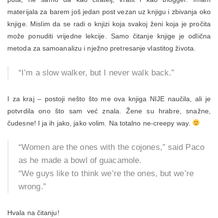
materijala za barem još jedan post vezan uz knjigu i zbivanja oko
knjige. Mislim da se radi o knjizi koja svakoj ženi koja je pročita
može ponuditi vrijedne lekcije. Samo čitanje knjige je odlična
metoda za samoanalizu i nježno pretresanje vlastitog života.
“I’m a slow walker, but I never walk back.”
I za kraj – postoji nešto što me ova knjiga NIJE naučila, ali je
potvrdila ono što sam već znala. Žene su hrabre, snažne,
čudesne! I ja ih jako, jako volim. Na totalno ne-creepy way.
“Women are the ones with the cojones,” said Paco
as he made a bowl of guacamole.
“We guys like to think we’re the ones, but we’re
wrong.”
Hvala na čitanju!