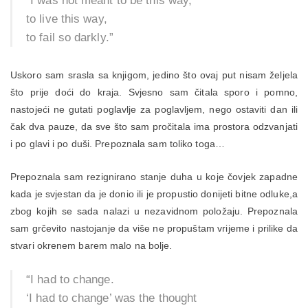
“I was not meant to be this way,
to live this way,
to fail so darkly.”
Uskoro sam srasla sa knjigom, jedino što ovaj put nisam željela
što prije doći do kraja. Svjesno sam čitala sporo i pomno,
nastojeći ne gutati poglavlje za poglavljem, nego ostaviti dan ili
čak dva pauze, da sve što sam pročitala ima prostora odzvanjati
i po glavi i po duši. Prepoznala sam toliko toga…
Prepoznala sam rezignirano stanje duha u koje čovjek zapadne
kada je svjestan da je donio ili je propustio donijeti bitne odluke,a
zbog kojih se sada nalazi u nezavidnom položaju. Prepoznala
sam grčevito nastojanje da više ne propuštam vrijeme i prilike da
stvari okrenem barem malo na bolje.
“I had to change.
‘I had to change’ was the thought