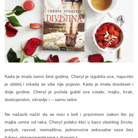
Kada je imala samo šest godina, Cheryl je izgubila oca; napustio
je obitelj i nikada se više nije pojavio. Kada je imala dvadeset i
dvije godine, Cheryl je počela gubiti sve ostalo; majku, brak,
dostojanstvo, zdravlje i – samu sebe.
Ne našavši način da se nosi s boli i prazninom nakon što joj
majka umire od raka, Cheryl polako klizi u kaos vlastitog života;
preljub, razvod, neimaština, jednonoćne seksualne veze bez
ljubavi, eksperimentiranje s drogama.