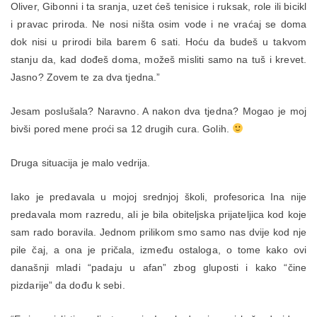
Oliver, Gibonni i ta sranja, uzet ćeš tenisice i ruksak, role ili bicikl
i pravac priroda. Ne nosi ništa osim vode i ne vraćaj se doma
dok nisi u prirodi bila barem 6 sati. Hoću da budeš u takvom
stanju da, kad dođeš doma, možeš misliti samo na tuš i krevet.
Jasno? Zovem te za dva tjedna.”
Jesam poslušala? Naravno. A nakon dva tjedna? Mogao je moj
bivši pored mene proći sa 12 drugih cura. Golih.
Druga situacija je malo vedrija.
Iako je predavala u mojoj srednjoj školi, profesorica Ina nije
predavala mom razredu, ali je bila obiteljska prijateljica kod koje
sam rado boravila. Jednom prilikom smo samo nas dvije kod nje
pile čaj, a ona je pričala, između ostaloga, o tome kako ovi
današnji mladi “padaju u afan” zbog gluposti i kako “čine
pizdarije” da dođu k sebi.