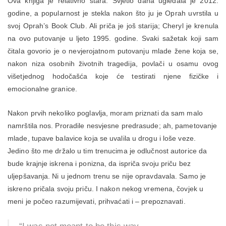
Ova knjiga je relativno stara. Svjetlo dana ugledala je 2012.
godine, a popularnost je stekla nakon što ju je Oprah uvrstila u
svoj Oprah’s Book Club. Ali priča je još starija; Cheryl je krenula
na ovo putovanje u ljeto 1995. godine. Svaki sažetak koji sam
čitala govorio je o nevjerojatnom putovanju mlade žene koja se,
nakon niza osobnih životnih tragedija, povlači u osamu ovog
višetjednog hodočašća koje će testirati njene fizičke i
emocionalne granice.
Nakon prvih nekoliko poglavlja, moram priznati da sam malo
namrštila nos. Proradile nesvjesne predrasude; ah, pametovanje
mlade, tupave balavice koja se uvalila u drogu i loše veze.
Jedino što me držalo u tim trenucima je odlučnost autorice da
bude krajnje iskrena i ponizna, da ispriča svoju priču bez
uljepšavanja. Ni u jednom trenu se nije opravdavala. Samo je
iskreno pričala svoju priču. I nakon nekog vremena, čovjek u
meni je počeo razumijevati, prihvaćati i – prepoznavati.