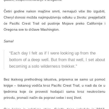
Četiri godine nakon majčine smrti, nemajući više što izgubiti,
Cheryl donosi možda najimpulzivniju odluku u životu: prepješačit
će Pacific Crest Trail od pustinje Mojave preko Californije i
Oregona sve to države Washington.
Sama!
“Each day I felt as if I were looking up from the
bottom of a deep well. But from that well, I set about
becoming a solo wilderness trekker.”
Bez ikakvog prethodnog iskustva, priprema se samo uz pomoć
knjige – tiskanog vodiča kroz Pacific Crest Trail, u nadi da će u
tjednima koje će provesti hodajući sama kroz neukroćenu
prirodu, pronaći način da popravi sebe i svoj život.