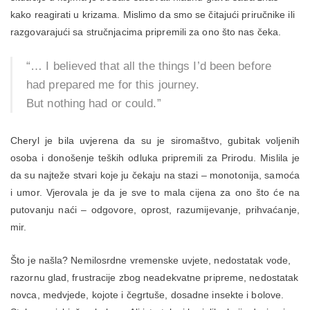
kako reagirati u krizama. Mislimo da smo se čitajući priručnike ili
razgovarajući sa stručnjacima pripremili za ono što nas čeka.
“… I believed that all the things I’d been before
had prepared me for this journey.
But nothing had or could.”
Cheryl je bila uvjerena da su je siromaštvo, gubitak voljenih
osoba i donošenje teških odluka pripremili za Prirodu. Mislila je
da su najteže stvari koje ju čekaju na stazi – monotonija, samoća
i umor. Vjerovala je da je sve to mala cijena za ono što će na
putovanju naći – odgovore, oprost, razumijevanje, prihvaćanje,
mir.
Što je našla? Nemilosrdne vremenske uvjete, nedostatak vode,
razornu glad, frustracije zbog neadekvatne pripreme, nedostatak
novca, medvjede, kojote i čegrtuše, dosadne insekte i bolove.