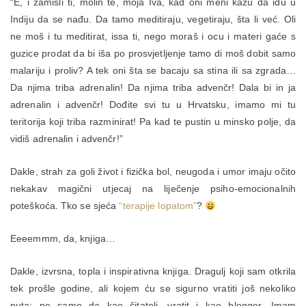
“E, i zamisli ti, molin te, moja Iva, kad oni meni kažu da idu u
Indiju da se nađu. Da tamo meditiraju, vegetiraju, šta li već. Oli
ne moš i tu meditirat, issa ti, nego moraš i ocu i materi gaće s
guzice prodat da bi iša po prosvjetljenje tamo di moš dobit samo
malariju i proliv? A tek oni šta se bacaju sa stina ili sa zgrada…
Da njima triba adrenalin! Da njima triba advenčr! Dala bi in ja
adrenalin i advenčr! Dođite svi tu u Hrvatsku, imamo mi tu
teritorija koji triba razminirat! Pa kad te pustin u minsko polje, da
vidiš adrenalin i advenčr!”
Dakle, strah za goli život i fizička bol, neugoda i umor imaju očito
nekakav magični utjecaj na liječenje psiho-emocionalnih
poteškoća. Tko se sjeća
“terapije lopatom”
?
Eeeemmm, da, knjiga…
Dakle, izvrsna, topla i inspirativna knjiga. Dragulj koji sam otkrila
tek prošle godine, ali kojem ću se sigurno vratiti još nekoliko
puta; ne samo da kao čitatelj, vratit i kao blogger. Imam