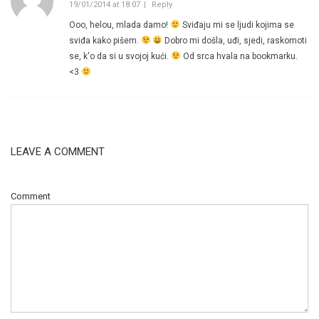
19/01/2014 at 18:07
Reply
Ooo, helou, mlada damo!
Sviđaju mi se ljudi kojima se
sviđa kako pišem.
Dobro mi došla, uđi, sjedi, raskomoti
se, k'o da si u svojoj kući.
Od srca hvala na bookmarku.
<3
LEAVE A COMMENT
Comment