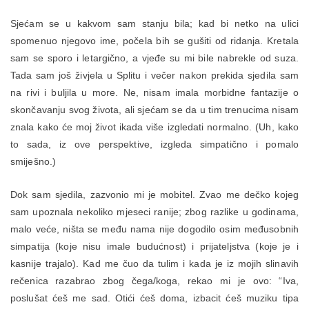
Sjećam se u kakvom sam stanju bila; kad bi netko na ulici
spomenuo njegovo ime, počela bih se gušiti od ridanja. Kretala
sam se sporo i letargično, a vjeđe su mi bile nabrekle od suza.
Tada sam još živjela u Splitu i večer nakon prekida sjedila sam
na rivi i buljila u more. Ne, nisam imala morbidne fantazije o
skončavanju svog života, ali sjećam se da u tim trenucima nisam
znala kako će moj život ikada više izgledati normalno. (Uh, kako
to sada, iz ove perspektive, izgleda simpatično i pomalo
smiješno.)
Dok sam sjedila, zazvonio mi je mobitel. Zvao me dečko kojeg
sam upoznala nekoliko mjeseci ranije; zbog razlike u godinama,
malo veće, ništa se među nama nije dogodilo osim međusobnih
simpatija (koje nisu imale budućnost) i prijateljstva (koje je i
kasnije trajalo). Kad me čuo da tulim i kada je iz mojih slinavih
rečenica razabrao zbog čega/koga, rekao mi je ovo: “Iva,
poslušat ćeš me sad. Otići ćeš doma, izbacit ćeš muziku tipa