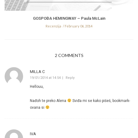
GOSPOĐA HEMINGWAY – Paula McLain
Recenzija
February 06, 2014
2 COMMENTS
MILLA C
19/01/2014 at 14:54
Reply
Hellouu,
Nađoh te preko Alena
Sviđa mi se kako pišeš, bookmark-
ovana si
IVA