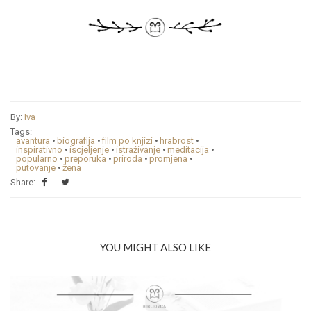
By:
Iva
Tags:
avantura
•
biografija
•
film po knjizi
•
hrabrost
•
inspirativno
•
iscjeljenje
•
istraživanje
•
meditacija
•
popularno
•
preporuka
•
priroda
•
promjena
•
putovanje
•
žena
Share:
YOU MIGHT ALSO LIKE