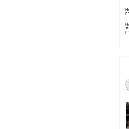
Ne
pr
Hv
st
pr