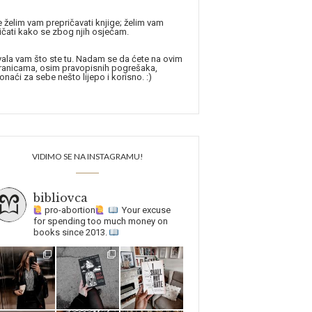
 želim vam prepričavati knjige; želim vam
ičati kako se zbog njih osjećam.
ala vam što ste tu. Nadam se da ćete na ovim
ranicama, osim pravopisnih pogrešaka,
onaći za sebe nešto lijepo i korisno. :)
VIDIMO SE NA INSTAGRAMU!
bibliovca
pro-abortion
Your excuse
for spending too much money on
books since 2013.