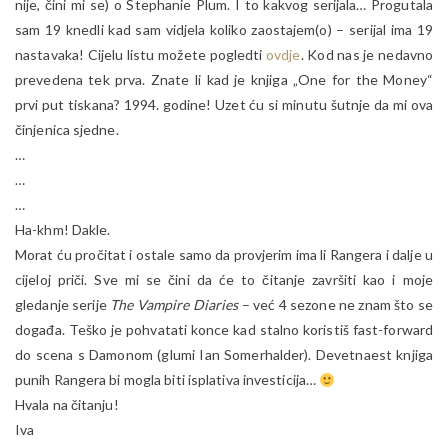
nije, čini mi se) o Stephanie Plum. I to kakvog serijala… Progutala
sam 19 knedli kad sam vidjela koliko zaostajem(o) – serijal ima 19
nastavaka! Cijelu listu možete pogledti
ovdje
. Kod nas je nedavno
prevedena tek prva. Znate li kad je knjiga „One for the Money“
prvi put tiskana? 1994. godine! Uzet ću si minutu šutnje da mi ova
činjenica sjedne.
…
…
…
Ha-khm! Dakle.
Morat ću pročitat i ostale samo da provjerim ima li Rangera i dalje u
cijeloj priči. Sve mi se čini da će to čitanje završiti kao i moje
gledanje serije
The Vampire Diaries
– već 4 sezone ne znam što se
događa. Teško je pohvatati konce kad stalno koristiš fast-forward
do scena s Damonom (glumi Ian Somerhalder). Devetnaest knjiga
punih Rangera bi mogla biti isplativa investicija…
Hvala na čitanju!
Iva