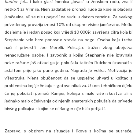
hunter
, jel… i kako glasi imenica „lovac“ u ženskom rodu, zna li
netko?) za Vinnija. Njen zadatak je pronaći ljude za koje je plaćena
jamčevina, ali se nisu pojavili na sudu u datom terminu. Za svakog
privedenog provizija iznosi 10% od ukupne visine jamčevine. Među
dosjeima je i jedan posao koji vrijedi 10 000$; savršena cifra koja bi
Stephanie vrlo brzo ponovno stavila na noge. Osoba koju treba
naći i privesti? Joe Morelli. Policajac tražen zbog ubojstva
nenaoružane osobe. I zavodnik s kojim Stephanie nije izravnala
neke račune još otkad ga je pokušala tatinim Buickom izravnati s
asfaltom prije jako puno godina. Nagrada je velika. Motivacija je
višestruka. Njena obučenost da se uspješno uhvati u koštac s
problemima koji je čekaju – gotovo nikakva. U tom tehničkom dijelu
će joj pokušati pomoći Ranger, kolega s malo više iskustva, ali s
jednako malo očekivanja od njenih amaterskih pokušaja da privede
bivšeg policajca s kojim se ni Ranger nije htio petljati.
Zapravo, s obzirom na situacije i likove s kojima se susreće,