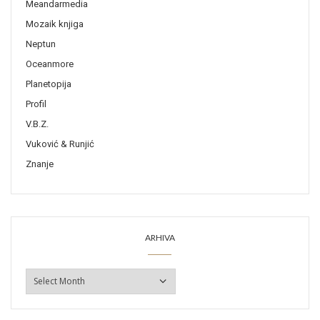
Meandarmedia
Mozaik knjiga
Neptun
Oceanmore
Planetopija
Profil
V.B.Z.
Vuković & Runjić
Znanje
ARHIVA
ARHIVA