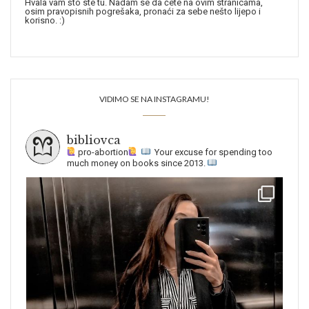
Hvala vam što ste tu. Nadam se da ćete na ovim stranicama,
osim pravopisnih pogrešaka, pronaći za sebe nešto lijepo i
korisno. :)
VIDIMO SE NA INSTAGRAMU!
bibliovca
pro-abortion
Your excuse for spending too
much money on books since 2013.