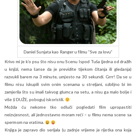
Daniel Sunjata kao Ranger u filmu “Sve za lovu”
Krivo mi je k’o psu što nisu onu Scenu Ispod Tuša (jedna od dražih
u knjizi, nema šanse da je previdite tijekom čitanja ili gledanja)
razvukli barem na 3 minute, umjesto na 30 sekundi. Grrr! Da se u
filmu nisu iskupili svim onim scenama u streljani, ozbiljno bi im
zamjerila što su imali takvog glumca na setu, a nisu ga malo bolje i
više (i DUŽE, pobogu) iskoristili.
Možda ću nekome tko odluči pogledati film upropastiti
neizvjesnost, ali jednostavno moram reći – u filmu nema scene sa
spermom na vratima.
Knjiga je zapravo dio serijala (u zadnje vrijeme je rijetka ona koja