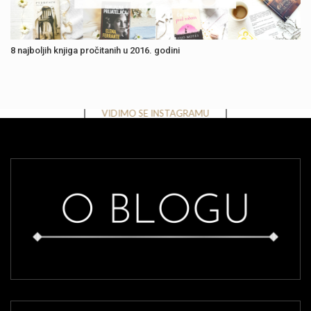
8 najboljih knjiga pročitanih u 2016. godini
Instagram has returned invalid data.
VIDIMO SE INSTAGRAMU