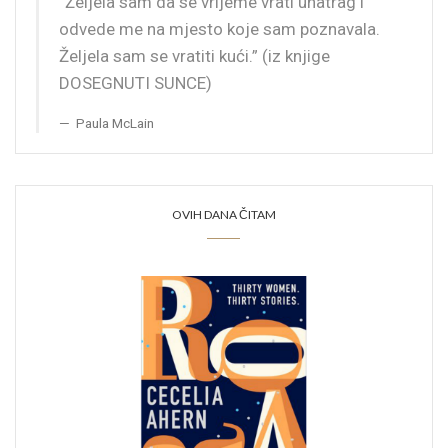
“Željela sam da se vrijeme vrati unatrag i
odvede me na mjesto koje sam poznavala.
Željela sam se vratiti kući.” (iz knjige
DOSEGNUTI SUNCE)
Paula McLain
OVIH DANA ČITAM