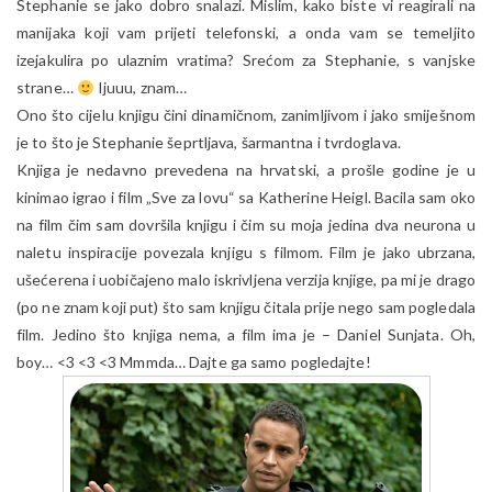
Stephanie se jako dobro snalazi. Mislim, kako biste vi reagirali na
manijaka koji vam prijeti telefonski, a onda vam se temeljito
izejakulira po ulaznim vratima? Srećom za Stephanie, s vanjske
strane…
Ijuuu, znam…
Ono što cijelu knjigu čini dinamičnom, zanimljivom i jako smiješnom
je to što je Stephanie šeprtljava, šarmantna i tvrdoglava.
Knjiga je nedavno prevedena na hrvatski, a prošle godine je u
kinimao igrao i film „Sve za lovu“ sa Katherine Heigl. Bacila sam oko
na film čim sam dovršila knjigu i čim su moja jedina dva neurona u
naletu inspiracije povezala knjigu s filmom. Film je jako ubrzana,
ušećerena i uobičajeno malo iskrivljena verzija knjige, pa mi je drago
(po ne znam koji put) što sam knjigu čitala prije nego sam pogledala
film. Jedino što knjiga nema, a film ima je – Daniel Sunjata. Oh,
boy… <3 <3 <3 Mmmda… Dajte ga samo pogledajte!