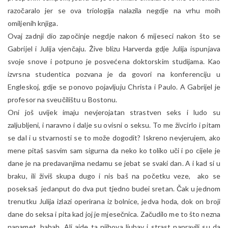
razočaralo jer se ova triologija nalazila negdje na vrhu moih
omiljenih knjiga.
Ovaj zadnji dio započinje negdje nakon 6 mijeseci nakon što se
Gabrijel i Julija vjenčaju. Žive blizu Harverda gdje Julija ispunjava
svoje snove i potpuno je posvećena doktorskim studijama. Kao
izvrsna studentica pozvana je da govori na konferenciju u
Engleskoj, gdje se ponovo pojavljuju Christa i Paulo. A Gabrijel je
profesor na sveučilištu u Bostonu.
Oni još uvijek imaju nevjerojatan strastven seks i ludo su
zaljubljeni, i naravno i dalje su ovisni o seksu. To me živcirlo i pitam
se dal i u stvarnosti se to može dogodit? Iskreno nevjerujem, ako
mene pitaš sasvim sam sigurna da neko ko toliko uči i po cijele je
dane je na predavanjima nedamu se jebat se svaki dan. A i kad si u
braku, ili živiš skupa dugo i nis baš na početku veze, ako se
poseksaš jedanput do dva put tjedno budei sretan. Čak u jednom
trenutku Julija izlazi operirana iz bolnice, jedva hoda, dok on broji
dane do seksa i pita kad joj je mjesečnica. Začudilo me to što nezna
napamet, hahah. Ali ajde ta njihova ljubav i strast napravili su da