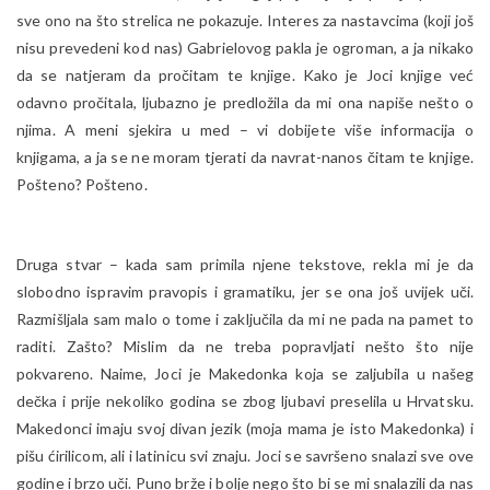
sve ono na što strelica ne pokazuje. Interes za nastavcima (koji još
nisu prevedeni kod nas) Gabrielovog pakla je ogroman, a ja nikako
da se natjeram da pročitam te knjige. Kako je Joci knjige već
odavno pročitala, ljubazno je predložila da mi ona napiše nešto o
njima. A meni sjekira u med – vi dobijete više informacija o
knjigama, a ja se ne moram tjerati da navrat-nanos čitam te knjige.
Pošteno? Pošteno.
Druga stvar – kada sam primila njene tekstove, rekla mi je da
slobodno ispravim pravopis i gramatiku, jer se ona još uvijek uči.
Razmišljala sam malo o tome i zaključila da mi ne pada na pamet to
raditi. Zašto? Mislim da ne treba popravljati nešto što nije
pokvareno. Naime, Joci je Makedonka koja se zaljubila u našeg
dečka i prije nekoliko godina se zbog ljubavi preselila u Hrvatsku.
Makedonci imaju svoj divan jezik (moja mama je isto Makedonka) i
pišu ćirilicom, ali i latinicu svi znaju. Joci se savršeno snalazi sve ove
godine i brzo uči. Puno brže i bolje nego što bi se mi snalazili da nas