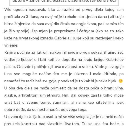
rapture – zanos, ushit, ekstaza, blaženstvo, savršena sreća
Vrlo ugodan nastavak, iako za razliku od prvog djela kojeg sam
pročitala za 3 dana, za ovaj mi je trebalo oko tjedan dana ( ali tu je
bitna činjenica da sam ovaj dio čitala na engleskom, pa i samim tim
je išlo sporije). Ispunjen je preprekama i ćežnjom (ako se to tako
kaže na hrvatskom) između Gabriela i Julije koji su razdvojeni neko
vrijeme.
Knjiga počinje za jutrom nakon njihovog prvog seksa, ili ajmo reć
vodjenje ljubavi u Italii koji se dogodio na kraju knjige Gabrielov
pakao. Odavde i počinje njihova ovisnost o seksu. Vode je svugdje
i na sve moguće načine što me je iskreno i malo iritiralo, pa
nemožeš to radit baš svugdje, ponekad je to kak bi ja rekla bljak.
U oba dva djela se može primjetit da se dosta priča o hrani, vina,
glazbe, arhitekturi, umjetnosti. Hm, dal čovjek zaista tolko može
snat baš o svemu tome, sumnjam, al nama kao čitateljima ipak
dobro dođe, da se nešto naučit od svega toga.
U ovom djelu Julija kao osoba mi se više svidjela jer je na neki način
preuzela kontrolu nad vlastitim životom. Tu se zna šta hoće, a