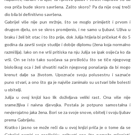
ova priča bude skoro savršena. Zašto skoro? Pa da nije ovaj treči
dio bila bi definitivno savršena.
Gabrijel više nije pun mržnje, što se moglo primijetit i prvom i
drugom djelu, on se skros promijenio, i ne samo u ljubavi. Uživa u
braku i želi bit otac i to što prije, dok Julija htijela bi pričekat 4 do 5
godina da završi svoje studije i dobije diplomu (žena koja normalno
razmišlja). Iako on ne vrši pritiska na nju Julija se ipak osijeća ko da
vrši. On se isto tako suočava sa prošlošću što se tiče njegovog
biološkog oca i želi shvatiti način njegovog ponašanja da bi mogo
krenut dalje sa životom. Upoznaće svoju polusestru i saznaće
puno stvari, a ono što ga je najviše zanimalo su ustvari bile bolesti
u obitelji.
Julija u ovoj knjizi kao lik doživljava veliki rast. Ona više nije
sramežljiva i naivna djevojka. Postala je potpuno samostalna i
nevjerojatno jaka žena. Bori se za svoje snove, obitelj i svoju ljubav
prema Gabrijelu.
Kratko i jasno se može reči da u ovoj knjizi priča je o tome da se
Gabrijel pomiri sa prošlošću, prihvati ono što nemože mijenjati,