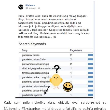
Kada sam prije nekoliko dana objavila ovaj screen-shot sa
Bibliovcine FB-stranice, mojoj dragoj prijateljici je pažnju privuklo