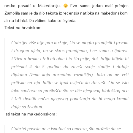
netko posadi u Makedoniju.
Evo samo jedan mali primjer.
Zamolila sam je da dio teksta iz recenzija natipka na makedonskom,
ali na latinici. Da vidimo kako to izgleda.
Tekst na hrvatskom:
Gabrijel više nije pun mržnje, što se moglo primijetit i prvom
i drugom djelu, on se skros promijenio, i ne samo u ljubavi.
Uživa u braku i želi bit otac i to što prije, dok Julija htijela bi
pričekat 4 do 5 godina da završi svoje studije i dobije
diplomu (žena koja normalno razmišlja). Iako on ne vrši
pritiska na nju Julija se ipak osijeća ko da vrši. On se isto
tako suočava sa prošlošću što se tiče njegovog biološkog oca
i želi shvatiti način njegovog ponašanja da bi mogo krenut
dalje sa životom.
Isti tekst na makedonskom:
Gabriel poveke ne e ispolnet so omraza, što možeše da se