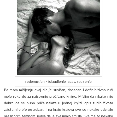
redemption – iskupljenje, spas, spasenje
Po mom mišljenju ovaj dio je suvišan, dosadan i defininitivno ruši
moje rekorde za najsporije pročitane knjige. Mislim da nikako nije
dobro da se puno priča nalaze u jednoj knjizi, opis tuđih života
zaista nije bio potreban. I na kraju krajeva sve se nekako odvijalo
presporim tempom, jedva da je sve imalo smisla. Sve me to nekako