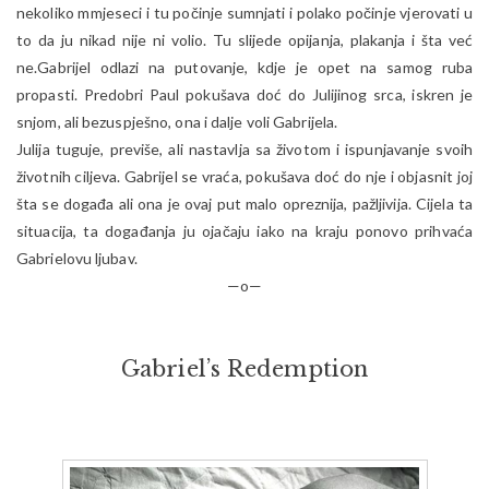
nekoliko mmjeseci i tu počinje sumnjati i polako počinje vjerovati u
to da ju nikad nije ni volio. Tu slijede opijanja, plakanja i šta već
ne.Gabrijel odlazi na putovanje, kdje je opet na samog ruba
propasti. Predobri Paul pokušava doć do Julijinog srca, iskren je
snjom, ali bezuspješno, ona i dalje voli Gabrijela.
Julija tuguje, previše, ali nastavlja sa životom i ispunjavanje svoih
životnih ciljeva. Gabrijel se vraća, pokušava doć do nje i objasnit joj
šta se događa ali ona je ovaj put malo opreznija, pažljivija. Cijela ta
situacija, ta događanja ju ojačaju iako na kraju ponovo prihvaća
Gabrielovu ljubav.
—o—
Gabriel’s Redemption