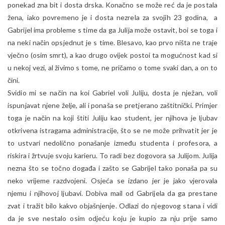
ponekad zna bit i dosta drska. Konačno se može reć da je postala
žena, iako povremeno je i dosta nezrela za svojih 23 godina, a
Gabrijel ima probleme s time da ga Julija može ostavit, boi se toga i
na neki način opsjednut je s time. Blesavo, kao prvo ništa ne traje
vječno (osim smrt), a kao drugo ovijek postoi ta mogućnost kad si
u nekoj vezi, al živimo s tome, ne pričamo o tome svaki dan, a on to
čini.
Svidio mi se način na koi Gabriel voli Juliju, dosta je nježan, voli
ispunjavat njene želje, ali i ponaša se pretjerano zaštitnički. Primjer
toga je način na koji štiti Juliju kao student, jer njihova je ljubav
otkrivena istragama administracije, što se ne može prihvatit jer je
to ustvari nedolično ponašanje između studenta i profesora, a
riskira i žrtvuje svoju karieru. To radi bez dogovora sa Julijom. Julija
nezna što se točno događa i zašto se Gabrijel tako ponaša pa su
neko vrijeme razdvojeni. Osjeća se izdano jer je jako vjerovala
njemu i njihovoj ljubavi. Dobiva mail od Gabrijela da ga prestane
zvat i tražit bilo kakvo objašnjenje. Odlazi do njegovog stana i vidi
da je sve nestalo osim odjeću koju je kupio za nju prije samo