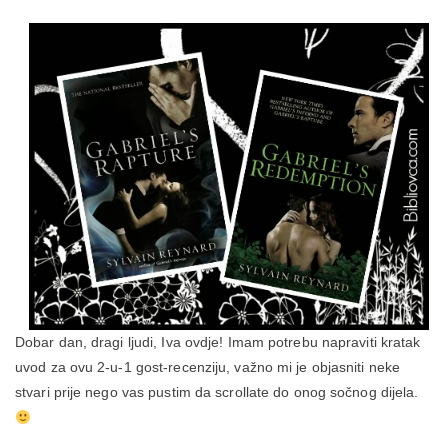
Dobar dan, dragi ljudi, Iva ovdje! Imam potrebu napraviti kratak
uvod za ovu 2-u-1 gost-recenziju, važno mi je objasniti neke
stvari prije nego vas pustim da scrollate do onog sočnog dijela.