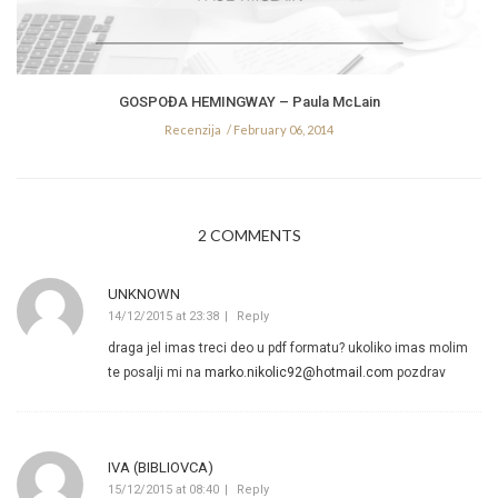
GOSPOĐA HEMINGWAY – Paula McLain
Recenzija
February 06, 2014
2 COMMENTS
UNKNOWN
14/12/2015 at 23:38
Reply
draga jel imas treci deo u pdf formatu? ukoliko imas molim
te posalji mi na
marko.nikolic92@hotmail.com
pozdrav
IVA (BIBLIOVCA)
15/12/2015 at 08:40
Reply