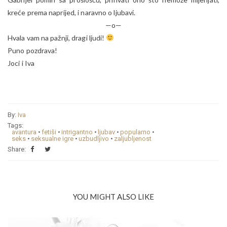
kreće prema naprijed, i naravno o ljubavi.
—o—
Hvala vam na pažnji, dragi ljudi!
Puno pozdrava!
Joci i Iva
By:
Iva
Tags:
avantura
•
fetiši
•
intrigantno
•
ljubav
•
popularno
•
seks
•
seksualne igre
•
uzbudljivo
•
zaljubljenost
Share:
YOU MIGHT ALSO LIKE