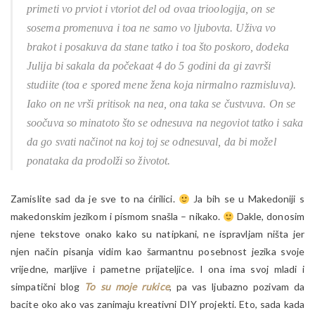
primeti vo prviot i vtoriot del od ovaa trioologija, on se
sosema promenuva i toa ne samo vo ljubovta. Uživa vo
brakot i posakuva da stane tatko i toa što poskoro, dodeka
Julija bi sakala da počekaat 4 do 5 godini da gi završi
studiite (toa e spored mene žena koja nirmalno razmisluva).
Iako on ne vrši pritisok na nea, ona taka se čustvuva. On se
soočuva so minatoto što se odnesuva na negoviot tatko i saka
da go svati načinot na koj toj se odnesuval, da bi možel
ponataka da prodolži so životot.
Zamislite sad da je sve to na ćirilici.
Ja bih se u Makedoniji s
makedonskim jezikom i pismom snašla – nikako.
Dakle, donosim
njene tekstove onako kako su natipkani, ne ispravljam ništa jer
njen način pisanja vidim kao šarmantnu posebnost jezika svoje
vrijedne, marljive i pametne prijateljice. I ona ima svoj mladi i
simpatični blog
To su moje rukice
, pa vas ljubazno pozivam da
bacite oko ako vas zanimaju kreativni DIY projekti. Eto, sada kada