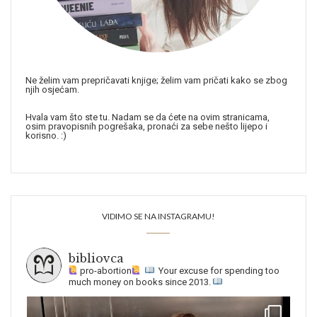
Ne želim vam prepričavati knjige; želim vam pričati kako se zbog
njih osjećam.
Hvala vam što ste tu. Nadam se da ćete na ovim stranicama,
osim pravopisnih pogrešaka, pronaći za sebe nešto lijepo i
korisno. :)
VIDIMO SE NA INSTAGRAMU!
bibliovca
pro-abortion
Your excuse for spending too
much money on books since 2013.