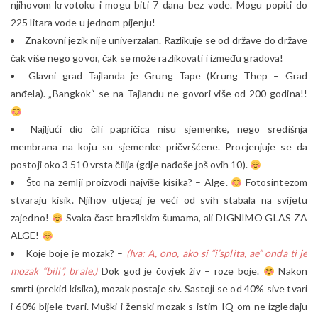
njihovom krvotoku i mogu biti 7 dana bez vode. Mogu popiti do
225 litara vode u jednom pijenju!
Znakovni jezik nije univerzalan. Razlikuje se od države do države
čak više nego govor, čak se može razlikovati i između gradova!
Glavni grad Tajlanda je Grung Tape (Krung Thep – Grad
anđela). „Bangkok“ se na Tajlandu ne govori više od 200 godina!!
Najljući dio čili papričica nisu sjemenke, nego središnja
membrana na koju su sjemenke pričvršćene. Procjenjuje se da
postoji oko 3 510 vrsta čilija (gdje nađoše još ovih 10).
Što na zemlji proizvodi najviše kisika? – Alge.
Fotosintezom
stvaraju kisik. Njihov utjecaj je veći od svih stabala na svijetu
zajedno!
Svaka čast brazilskim šumama, ali DIGNIMO GLAS ZA
ALGE!
Koje boje je mozak? –
(Iva: A, ono, ako si “i’splita, ae” onda ti je
mozak “bili”, brale.)
Dok god je čovjek živ – roze boje.
Nakon
smrti (prekid kisika), mozak postaje siv. Sastoji se od 40% sive tvari
i 60% bijele tvari. Muški i ženski mozak s istim IQ-om ne izgledaju