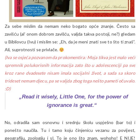
Za sebe mislim da nemam neko bogato opće znanje. Često sa
zavišću (al’ onom dobrom zavišću, valjda takva postoji, ne?) gledam
u Bibliovcu (Ivu) i mislim se: „Eh, da je meni znati sve to što ti znaš“.
Ali, suprotnosti se privlače.
(Iva se osjeća pozvanom da prokomentira: Moja tikva jest malo veći
spremnik polukorisnih informacija zato što u adolescenciji pa sve
kroz rane dvadesete nisam imala socijalni život, a sada sa skoro
trideset nemam djecu, pa se valjda zbog toga nešto pameti očuvalo.
:D)
„Read it wisely, Little One, for the power of
ignorance is great.“
No, odradila sam osnovnu i srednju školu uspješno (bar to) i
ponešto naučila. Tu i tamo koju činjenicu vezanu za povijest,
geografiju, zoologiju i sl. To je ono što znam, wohoho! E NIJE!