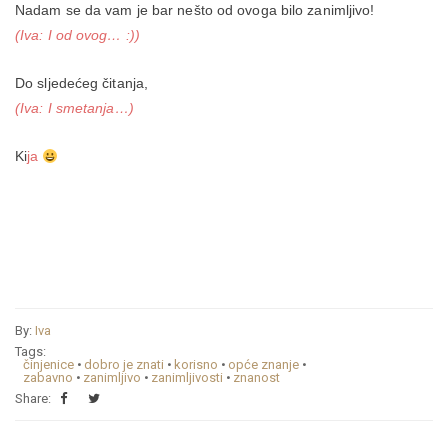
Nadam se da vam je bar nešto od ovoga bilo zanimljivo!
(Iva: I od ovog… :))
Do sljedećeg čitanja,
(Iva: I smetanja…)
Ki
ja
By:
Iva
Tags:
činjenice
•
dobro je znati
•
korisno
•
opće znanje
•
zabavno
•
zanimljivo
•
zanimljivosti
•
znanost
Share: