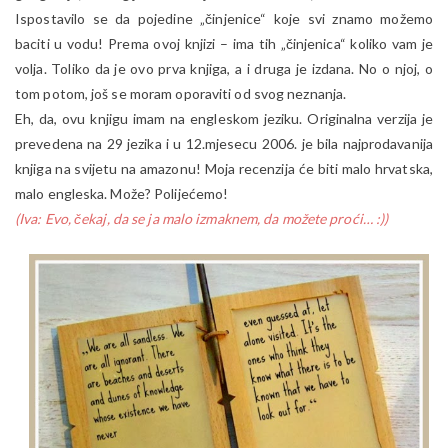
Ispostavilo se da pojedine „činjenice“ koje svi znamo možemo
baciti u vodu! Prema ovoj knjizi – ima tih „činjenica“ koliko vam je
volja. Toliko da je ovo prva knjiga, a i druga je izdana. No o njoj, o
tom potom, još se moram oporaviti od svog neznanja.
Eh, da, ovu knjigu imam na engleskom jeziku. Originalna verzija je
prevedena na 29 jezika i u 12.mjesecu 2006. je bila najprodavanija
knjiga na svijetu na amazonu! Moja recenzija će biti malo hrvatska,
malo engleska. Može? Polijećemo!
(Iva: Evo, čekaj, da se ja malo izmaknem, da možete proći… :))