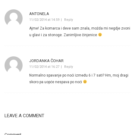
ANTONELA
11/02/2014 at 14:59
Reply
Ajme! Za komarca i deve sam znala, možda mi negdje zvoni
u glavi i za stonoge. Zanimljive činjenice
JORDANKA ČOHAR
11/02/2014 at 16:27
Reply
Normalno spavanje po noći između 6 i 7 sati? Hm, moj dragi
skoro pa uopće nespava po noći
LEAVE A COMMENT
Comment