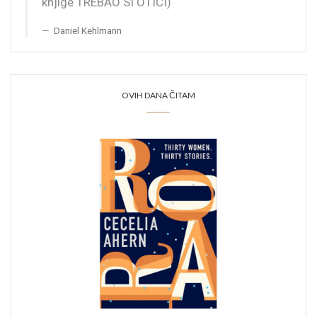
knjige TREBAO SI OTIĆI)
Daniel Kehlmann
OVIH DANA ČITAM