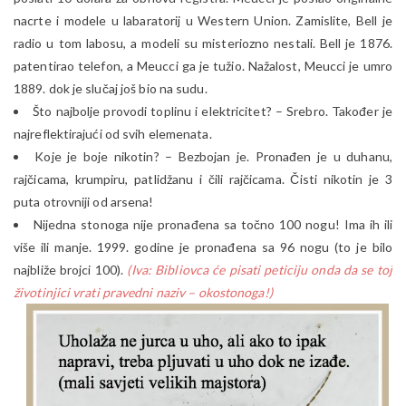
nacrte i modele u labaratorij u Western Union. Zamislite, Bell je
radio u tom labosu, a modeli su misteriozno nestali. Bell je 1876.
patentirao telefon, a Meucci ga je tužio. Nažalost, Meucci je umro
1889. dok je slučaj još bio na sudu.
Što najbolje provodi toplinu i elektricitet? – Srebro. Također je
najreflektirajući od svih elemenata.
Koje je boje nikotin? – Bezbojan je. Pronađen je u duhanu,
rajčicama, krumpiru, patlidžanu i čili rajčicama. Čisti nikotin je 3
puta otrovniji od arsena!
Nijedna stonoga nije pronađena sa točno 100 nogu! Ima ih ili
više ili manje. 1999. godine je pronađena sa 96 nogu (to je bilo
najbliže brojci 100).
(Iva: Bibliovca će pisati peticiju onda da se toj
životinjici vrati pravedni naziv – okostonoga!)