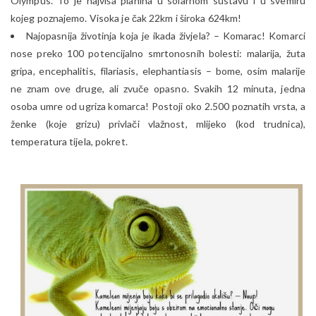
Olympus. To je najviša planina u solarnom sustavu i u svemiru
kojeg poznajemo. Visoka je čak 22km i široka 624km!
Najopasnija životinja koja je ikada živjela? – Komarac! Komarci
nose preko 100 potencijalno smrtonosnih bolesti: malarija, žuta
gripa, encephalitis, filariasis, elephantiasis – bome, osim malarije
ne znam ove druge, ali zvuče opasno.
Svakih 12 minuta, jedna
osoba umre od ugriza komarca! Postoji oko 2.500 poznatih vrsta, a
ženke (koje grizu) privlači vlažnost, mlijeko (kod trudnica),
temperatura tijela, pokret.