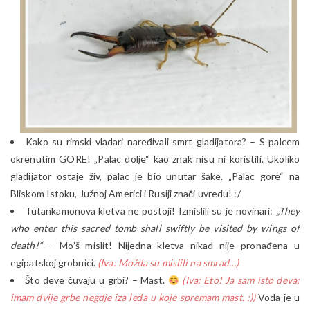
Kako su rimski vladari naređivali smrt gladijatora? – S palcem
okrenutim GORE! „Palac dolje“ kao znak nisu ni koristili. Ukoliko
gladijator ostaje živ, palac je bio unutar šake. „Palac gore“ na
Bliskom Istoku, Južnoj Americi i Rusiji znači uvredu! :/
Tutankamonova kletva ne postoji! Izmislili su je novinari:
„They
who enter this sacred tomb shall swiftly be visited by wings of
death!“
– Mo’š mislit! Nijedna kletva nikad nije pronađena u
egipatskoj grobnici.
(Iva: Možda su mislili na smrad…)
Što deve čuvaju u grbi? – Mast.
(Iva: Eto! Ja sam isto deva;
imam dvije grbe negdje iza leđa u koje spremam mast. :))
Voda je u