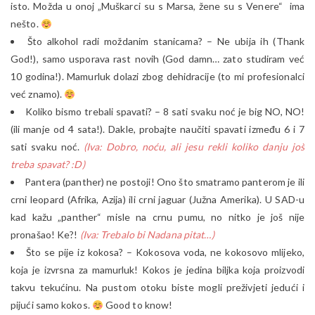
isto. Možda u onoj „Muškarci su s Marsa, žene su s Venere“ ima
nešto.
Što alkohol radi moždanim stanicama? – Ne ubija ih (Thank
God!), samo usporava rast novih (God damn… zato studiram već
10 godina!). Mamurluk dolazi zbog dehidracije (to mi profesionalci
već znamo).
Koliko bismo trebali spavati? – 8 sati svaku noć je big NO, NO!
(ili manje od 4 sata!). Dakle, probajte naučiti spavati između 6 i 7
sati svaku noć.
(Iva: Dobro, noću, ali jesu rekli koliko danju još
treba spavat? :D)
Pantera (panther) ne postoji! Ono što smatramo panterom je ili
crni leopard (Afrika, Azija) ili crni jaguar (Južna Amerika). U SAD-u
kad kažu „panther“ misle na crnu pumu, no nitko je još nije
pronašao! Ke?!
(Iva: Trebalo bi Nadana pitat…)
Što se pije iz kokosa? – Kokosova voda, ne kokosovo mlijeko,
koja je izvrsna za mamurluk! Kokos je jedina biljka koja proizvodi
takvu tekućinu. Na pustom otoku biste mogli preživjeti jedući i
pijući samo kokos.
Good to know!