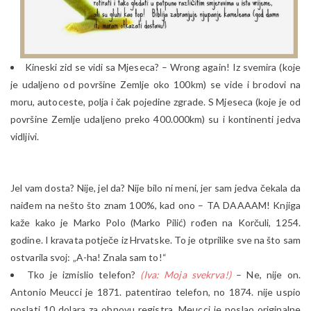
Kineski zid se vidi sa Mjeseca? – Wrong again! Iz svemira (koje
je udaljeno od površine Zemlje oko 100km) se vide i brodovi na
moru, autoceste, polja i čak pojedine zgrade. S Mjeseca (koje je od
površine Zemlje udaljeno preko 400.000km) su i kontinenti jedva
vidljivi.
Jel vam dosta? Nije, jel da? Nije bilo ni meni, jer sam jedva čekala da
naiđem na nešto što znam 100%, kad ono – TA DAAAAM! Knjiga
kaže kako je Marko Polo (Marko Pilić) rođen na Korčuli, 1254.
godine. I kravata potječe iz Hrvatske. To je otprilike sve na što sam
ostvarila svoj: „A-ha! Znala sam to!“
Tko je izmislio telefon?
(Iva: Moja svekrva!)
– Ne, nije on.
Antonio Meucci je 1871. patentirao telefon, no 1874. nije uspio
poslati 10 dolara za obnovu registra. Meucci je poslao originalne