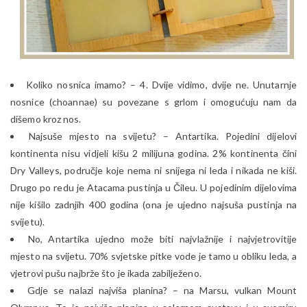
Koliko nosnica imamo? – 4. Dvije vidimo, dvije ne. Unutarnje
nosnice (choannae) su povezane s grlom i omogućuju nam da
dišemo kroz nos.
Najsuše mjesto na svijetu? – Antartika. Pojedini dijelovi
kontinenta nisu vidjeli kišu 2 milijuna godina. 2% kontinenta čini
Dry Valleys, područje koje nema ni snijega ni leda i nikada ne kiši.
Drugo po redu je Atacama pustinja u Čileu. U pojedinim dijelovima
nije kišilo zadnjih 400 godina (ona je ujedno najsuša pustinja na
svijetu).
No, Antartika ujedno može biti najvlažnije i najvjetrovitije
mjesto na svijetu. 70% svjetske pitke vode je tamo u obliku leda, a
vjetrovi pušu najbrže što je ikada zabilježeno.
Gdje se nalazi najviša planina? – na Marsu, vulkan Mount