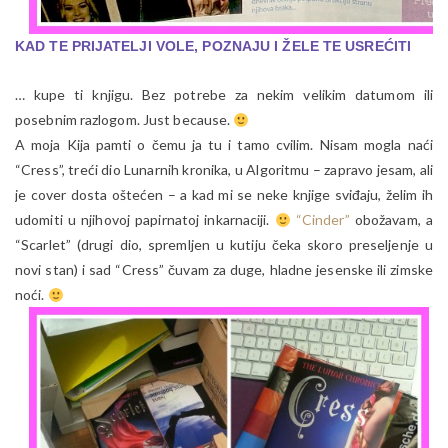
KAD TE PRIJATELJI VOLE, POZNAJU I ŽELE TE USREĆITI
… kupe ti knjigu. Bez potrebe za nekim velikim datumom ili
posebnim razlogom. Just because.
A moja Kija pamti o čemu ja tu i tamo cvilim. Nisam mogla naći
“Cress”, treći dio Lunarnih kronika, u Algoritmu – zapravo jesam, ali
je cover dosta oštećen – a kad mi se neke knjige sviđaju, želim ih
udomiti u njihovoj papirnatoj inkarnaciji.
“Cinder”
obožavam, a
“Scarlet” (drugi dio, spremljen u kutiju čeka skoro preseljenje u
novi stan) i sad “Cress” čuvam za duge, hladne jesenske ili zimske
noći.