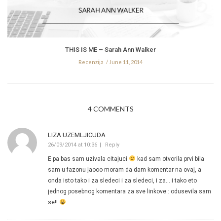
THIS IS ME – Sarah Ann Walker
Recenzija
June 11, 2014
4 COMMENTS
LIZA UZEMLJICUDA
26/09/2014 at 10:36
Reply
E pa bas sam uzivala citajuci
kad sam otvorila prvi bila
sam u fazonu jaooo moram da dam komentar na ovaj, a
onda isto tako i za sledeci i za sledeci, i za… i tako eto
jednog posebnog komentara za sve linkove : odusevila sam
se!!