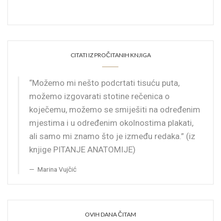
CITATI IZ PROČITANIH KNJIGA
“Možemo mi nešto podcrtati tisuću puta,
možemo izgovarati stotine rečenica o
koječemu, možemo se smiješiti na određenim
mjestima i u određenim okolnostima plakati,
ali samo mi znamo što je između redaka.” (iz
knjige PITANJE ANATOMIJE)
Marina Vujčić
OVIH DANA ČITAM