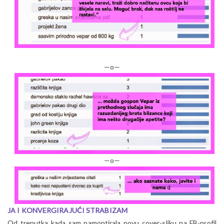
—o—
—o—
JA I KONVERGIRAJUĆI STRABIZAM
Od trenutka kada sam namontirala novu cover-sliku na FB-profil