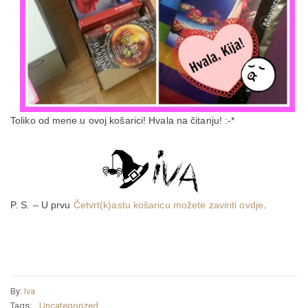
Toliko od mene u ovoj košarici! Hvala na čitanju! :-*
P. S. – U prvu
Četvrt(k)astu košaricu možete zaviriti ovdje
.
By:
Iva
Tags:
Uncategorized