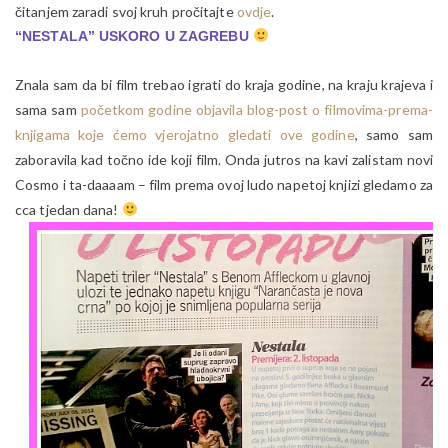
čitanjem zaradi svoj kruh pročitajte
ovdje
.
“NESTALA” USKORO U ZAGREBU
Znala sam da bi film trebao igrati do kraja godine, na kraju krajeva i
sama sam
početkom godine objavila blog-post o filmovima-prema-
knjigama koje ćemo vjerojatno gledati ove godine
, samo sam
zaboravila kad točno ide koji film. Onda jutros na kavi zalistam novi
Cosmo i ta-daaaam – film prema ovoj ludo napetoj knjizi gledamo za
cca tjedan dana!