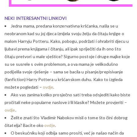
NEKI INTERESANTNI LINKOVI
Jedna mama, predana konzervativna kršćanka, našla se u
neobranom kad su joj djeca iznijela svoju želju da čitaju knjige o
malom Harryju Potteru. Kako, pobogu, podržati i ohrabriti djecu u
ljubavi prema knjigama i čitanju, ali ipak spriječiti da ih ono što
čitaju pretvori u male vještice? Sigurno postoje i druge majke koje
su se susrele s ovim problemom, a ova mama je velikodušno
podijelila svoje rješenje – sama se bacila u pisanje/prepisivanje
(fanfiction) Harry Pottera u kršćanskom duhu. Kako to izgleda
možete pogledati –
ovdje
.
Ako vas zanima koliko prosječno sati treba odsjediti kako biste
pročitali neke popularne naslove i/ili klasike? Možete provjeriti –
ovdje
.
Želite znati što Vladimir Nabokov misli o tome što čini dobrog
čitatelja? Bacite oko
ovdje
.
O beskućniku koji odbija samo prositi, već je našao način da