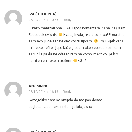
IVA (BIBLIOVCA)
26/09/2014 at 10:58
Reply
… kako meni fali onaj "like" ispod komentara, haha, baš sam
Facebook-ovisnik.
Hvala, hvala, hvala od srca! Presretna
sam ako ljude zabavi ono što tu tipkam.
Još uvijek kada
mi netko nešto lijepo kaže gledam oko sebe da se nisam
zabunila pa da ne odreagiram na kompliment koji je bio
namijenjen nekom trećem.
<3 :-*
ANONIMNO
06/10/2014 at 16:16
Reply
Boze,toliko sam se smijala da me pas dosao
pogledati.Jadnicku nista nije bilo jasno.
IVA (BIBLIOVCA)