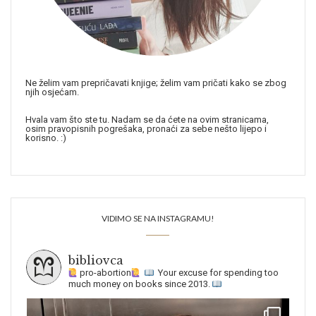
Ne želim vam prepričavati knjige; želim vam pričati kako se zbog
njih osjećam.
Hvala vam što ste tu. Nadam se da ćete na ovim stranicama,
osim pravopisnih pogrešaka, pronaći za sebe nešto lijepo i
korisno. :)
VIDIMO SE NA INSTAGRAMU!
bibliovca
pro-abortion
Your excuse for spending too
much money on books since 2013.