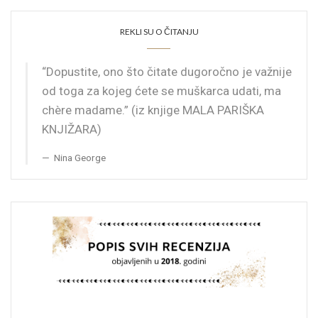
REKLI SU O ČITANJU
“Dopustite, ono što čitate dugoročno je važnije
od toga za kojeg ćete se muškarca udati, ma
chère madame.” (iz knjige MALA PARIŠKA
KNJIŽARA)
Nina George