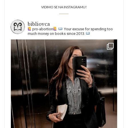
VIDIMO SE NA INSTAGRAMU!
bibliovca
pro-abortion
Your excuse for spending too
much money on books since 2013.