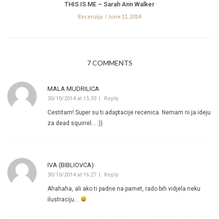
THIS IS ME – Sarah Ann Walker
Recenzija
June 11, 2014
7 COMMENTS
MALA MUDRILICA
30/10/2014 at 15:33
Reply
Cestitam! Super su ti adaptacije recenica. Nemam ni ja ideju
za dead squirrel… :))
IVA (BIBLIOVCA)
30/10/2014 at 16:27
Reply
Ahahaha, ali ako ti padne na pamet, rado bih vidjela neku
ilustraciju…