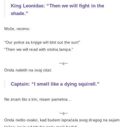
King Leonidas: “Then we will fight in the
shade.”
Može, recimo:
“Our police za knjige will blot out the sun!”
“Then we will read with stolna lampa.”
—o—
Onda naletih na ovaj citat:
Captain: “I smell like a dying squirell.”
Ne znam što s tim, nisam pametna…
—o—
Onda nešto ovako, kad budem ispraćala svog dragog na sajam