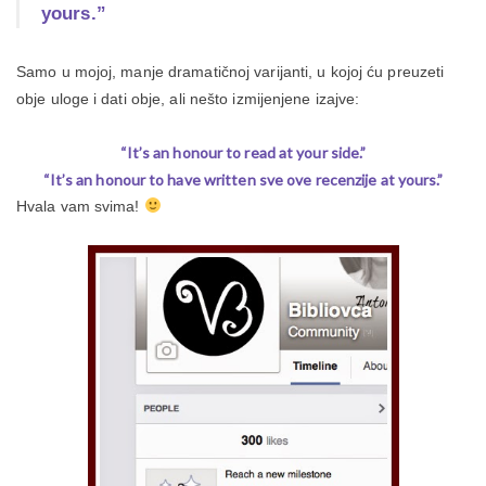
yours.”
Samo u mojoj, manje dramatičnoj varijanti, u kojoj ću preuzeti
obje uloge i dati obje, ali nešto izmijenjene izajve:
“It’s an honour to read at your side.”
“It’s an honour to have written sve ove recenzije at yours.”
Hvala vam svima!