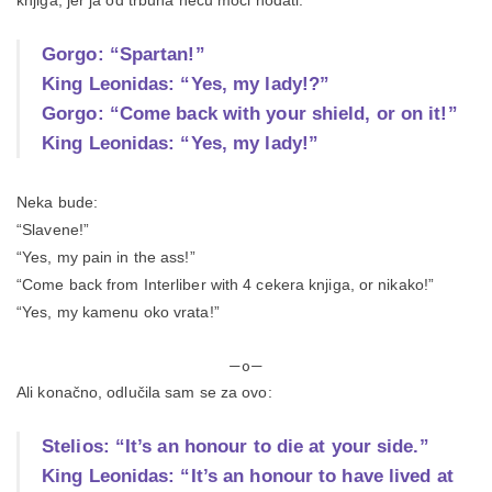
knjiga, jer ja od trbuha neću moći hodati.
Gorgo: “Spartan!”
King Leonidas: “Yes, my lady!?”
Gorgo: “Come back with your shield, or on it!”
King Leonidas: “Yes, my lady!”
Neka bude:
“Slavene!”
“Yes, my pain in the ass!”
“Come back from Interliber with 4 cekera knjiga, or nikako!”
“Yes, my kamenu oko vrata!”
—o—
Ali konačno, odlučila sam se za ovo:
Stelios: “It’s an honour to die at your side.”
King Leonidas: “It’s an honour to have lived at