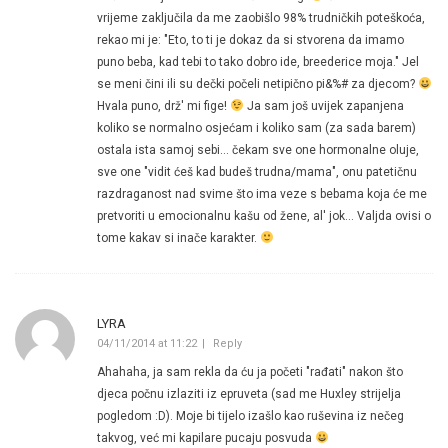
vrijeme zaključila da me zaobišlo 98% trudničkih poteškoća,
rekao mi je: "Eto, to ti je dokaz da si stvorena da imamo
puno beba, kad tebi to tako dobro ide, breederice moja." Jel
se meni čini ili su dečki počeli netipično pi&%# za djecom?
Hvala puno, drž' mi fige!
Ja sam još uvijek zapanjena
koliko se normalno osjećam i koliko sam (za sada barem)
ostala ista samoj sebi… čekam sve one hormonalne oluje,
sve one "vidit ćeš kad budeš trudna/mama", onu patetičnu
razdraganost nad svime što ima veze s bebama koja će me
pretvoriti u emocionalnu kašu od žene, al' jok… Valjda ovisi o
tome kakav si inače karakter.
LYRA
04/11/2014 at 11:22
Reply
Ahahaha, ja sam rekla da ću ja početi "rađati" nakon što
djeca počnu izlaziti iz epruveta (sad me Huxley strijelja
pogledom :D). Moje bi tijelo izašlo kao ruševina iz nečeg
takvog, već mi kapilare pucaju posvuda