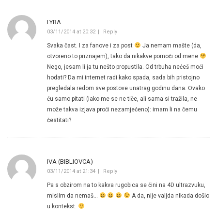
LYRA
03/11/2014 at 20:32
Reply
Svaka čast. I za fanove i za post
Ja nemam mašte (da,
otvoreno to priznajem), tako da nikakve pomoći od mene
Nego, jesam li ja tu nešto propustila. Od trbuha nećeš moći
hodati? Da mi internet radi kako spada, sada bih pristojno
pregledala redom sve postove unatrag godinu dana. Ovako
ću samo pitati (iako me se ne tiče, ali sama si tražila, ne
može takva izjava proći nezamjećeno): imam li na čemu
čestitati?
IVA (BIBLIOVCA)
03/11/2014 at 21:34
Reply
Pa s obzirom na to kakva rugobica se čini na 4D ultrazvuku,
mislim da nemaš…
A da, nije valjda nikada došlo
u kontekst.