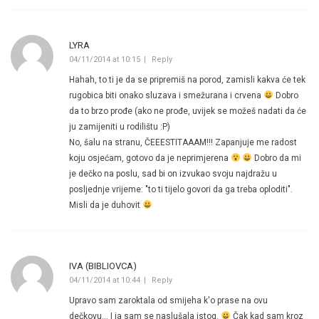
LYRA
04/11/2014 at 10:15
Reply
Hahah, to ti je da se pripremiš na porod, zamisli kakva će tek
rugobica biti onako sluzava i smežurana i crvena
Dobro
da to brzo prođe (ako ne prođe, uvijek se možeš nadati da će
ju zamijeniti u rodilištu :P)
No, šalu na stranu, ČEEESTITAAAM!!! Zapanjuje me radost
koju osjećam, gotovo da je neprimjerena
Dobro da mi
je dečko na poslu, sad bi on izvukao svoju najdražu u
posljednje vrijeme: "to ti tijelo govori da ga treba oploditi".
Misli da je duhovit
IVA (BIBLIOVCA)
04/11/2014 at 10:44
Reply
Upravo sam zaroktala od smijeha k'o prase na ovu
dečkovu… I ja sam se naslušala istog.
Čak kad sam kroz