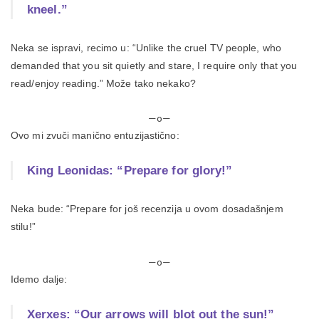
kneel.”
Neka se ispravi, recimo u: “Unlike the cruel TV people, who
demanded that you sit quietly and stare, I require only that you
read/enjoy reading.” Može tako nekako?
—o—
Ovo mi zvuči manično entuzijastično:
King Leonidas: “Prepare for glory!”
Neka bude: “Prepare for još recenzija u ovom dosadašnjem
stilu!”
—o—
Idemo dalje:
Xerxes: “Our arrows will blot out the sun!”