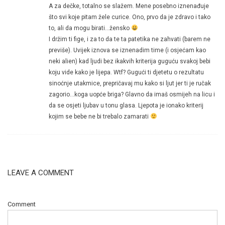
A za dečke, totalno se slažem. Mene posebno iznenađuje
što svi koje pitam žele curice. Ono, prvo da je zdravo i tako
to, ali da mogu birati…žensko
I držim ti fige, i za to da te ta patetika ne zahvati (barem ne
previše). Uvijek iznova se iznenadim time (i osjećam kao
neki alien) kad ljudi bez ikakvih kriterija guguću svakoj bebi
koju vide kako je lijepa. Wtf? Gugući ti djetetu o rezultatu
sinoćnje utakmice, prepričavaj mu kako si ljut jer ti je ručak
zagorio…koga uopće briga? Glavno da imaš osmijeh na licu i
da se osjeti ljubav u tonu glasa. Ljepota je ionako kriterij
kojim se bebe ne bi trebalo zamarati
LEAVE A COMMENT
Comment