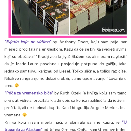
“Svjetlo koje ne vidimo”
by Anthony Doerr, koju sam prije par
mjeseci pročitala na engleskom. Kažu da će se knjiga svidjeti svima
koji su obožavali “Kradljivicu knjiga”. Slažem se, ali moram naglasiti
da je Marie-Laure posebna i posjeduje potpuno drugačiju, iako
jednako pamtljivu, karizmu od Liesel. Toliko slične, a toliko različite.
Nikakvo rangiranje ne dolazi u obzir, samo upoznavanje i čuvanje u
srcu.
“Priča za vremensko biće”
by Ruth Ozeki je knjiga koju sam tamo
prvi put vidjela, pročitala kratki opis sa korica i zaključila da je želim
pročitati, ali ne i odmah kupiti. Kao i biografiju Angele Merkel. Ima
vremena.
Knjiga koju nisam mogla naći, a planirala sam je kupiti, je
“U
traganju za Alaskom”
od Johna Greena. Obišla sam štandove jedno