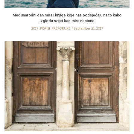
Međunarodni dan mira i knjige koje nas podsjećaju na to kako
izgleda svijet kad mira nestane
2017
,
POPISI
,
PREPORUKE
September 21, 2017