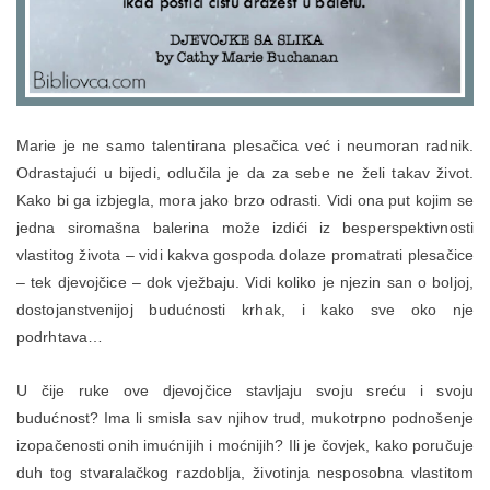
Marie je ne samo talentirana plesačica već i neumoran radnik.
Odrastajući u bijedi, odlučila je da za sebe ne želi takav život.
Kako bi ga izbjegla, mora jako brzo odrasti. Vidi ona put kojim se
jedna siromašna balerina može izdići iz besperspektivnosti
vlastitog života – vidi kakva gospoda dolaze promatrati plesačice
– tek djevojčice – dok vježbaju. Vidi koliko je njezin san o boljoj,
dostojanstvenijoj budućnosti krhak, i kako sve oko nje
podrhtava…
U čije ruke ove djevojčice stavljaju svoju sreću i svoju
budućnost? Ima li smisla sav njihov trud, mukotrpno podnošenje
izopačenosti onih imućnijih i moćnijih? Ili je čovjek, kako poručuje
duh tog stvaralačkog razdoblja, životinja nesposobna vlastitom