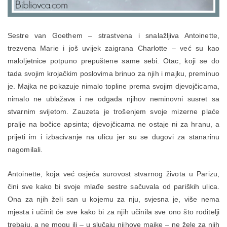
Sestre van Goethem – strastvena i snalažljiva Antoinette,
trezvena Marie i još uvijek zaigrana Charlotte – već su kao
maloljetnice potpuno prepuštene same sebi. Otac, koji se do
tada svojim krojačkim poslovima brinuo za njih i majku, preminuo
je. Majka ne pokazuje nimalo topline prema svojim djevojčicama,
nimalo ne ublažava i ne odgađa njihov neminovni susret sa
stvarnim svijetom. Zauzeta je trošenjem svoje mizerne plaće
pralje na bočice apsinta; djevojčicama ne ostaje ni za hranu, a
prijeti im i izbacivanje na ulicu jer su se dugovi za stanarinu
nagomilali.
Antoinette, koja već osjeća surovost stvarnog života u Parizu,
čini sve kako bi svoje mlađe sestre sačuvala od pariških ulica.
Ona za njih želi san u kojemu za nju, svjesna je, više nema
mjesta i učinit će sve kako bi za njih učinila sve ono što roditelji
trebaju, a ne mogu ili – u slučaju njihove majke – ne žele za njih