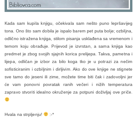
Kada sam kupila knjigu, očekivala sam nešto puno lepršavijeg
tona. Ono što sam dobila je ispalo barem pet puta bolje; ozbiljna,
odlično istražena knjiga, stilom pisanja usklađena sa vremenom i
temom koju obrađuje. Prijevod je izvrstan, a sama knjiga kao
predmet je zbog svojih sjajnih korica prelijepa. Takva, pametna i
lijepa, odličan je izbor za bilo koga tko je u potrazi za nečim
sofisticiranim i ozbiljnim i dirljivim. Ako do ove knjige ne stignete
sve tamo do jeseni ili zime, možete time biti čak i zadovoljni jer
će vam ponovni povratak ranih večeri i nižih temperatura
zapravo stvoriti idealno okruženje za potpuni doživljaj ove priče.
Hvala na strpljenju!
:-*