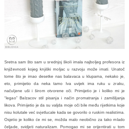
Sretna sam što sam u srednjoj školi imala najboljeg profesora iz
književnosti kojeg knjiški moljac u razvoju može imati. Unatoč
tome što je imao desetke nas balavaca u klupama, nekako je,
eto, primijetio da neka tamo Iva uvijek ima ruku u zraku,
načuljene uši i širom otvorene oči. Primijetio je i koliko mi je
“legao” Balzacov stil pisanja i način promatranja i zamišljanja
likova. Primijetio je da su valjda moje oči bile među rijetkima koje
nisu kolutale već svjetlucale kada se govorilo o ruskim realistima.
Osjetio je koliko će mi se, možda malo neobično za tako mlado
čeljade, svidjeti naturalizam. Pomogao mi se orijentirati u tom