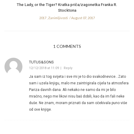
The Lady, or the Tiger? Kratka priča/zagonetka Franka R.
Stocktona
2017
,
Zanimljivosti
August 07, 2017
1 COMMENTS
TUTUS&SONS
12/12/2018 at 11:09
Reply
Ja sam iz tog svijeta i sve mi je to dio svakodnevice…Zato
sam i uzela knjigu, malo me zaintrigirala cijela ta atmosfera
Pariza davnih dana. Ali nekako ne samo da mi je bilo
mračno, nego me likovi nisu baš dobili, kao da im fali neke
duše. Ne znam, moram priznati da sam očekivala puno više
od ove knjige.