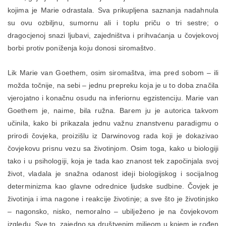
kojima je Marie odrastala. Sva prikupljena saznanja nadahnula
su ovu ozbiljnu, sumornu ali i toplu priču o tri sestre; o
dragocjenoj snazi ljubavi, zajedništva i prihvaćanja u čovjekovoj
borbi protiv poniženja koju donosi siromaštvo.
Lik Marie van Goethem, osim siromaštva, ima pred sobom – ili
možda točnije, na sebi – jednu prepreku koja je u to doba značila
vjerojatno i konačnu osudu na inferiornu egzistenciju. Marie van
Goethem je, naime, bila ružna. Barem ju je autorica takvom
učinila, kako bi prikazala jednu važnu znanstvenu paradigmu o
prirodi čovjeka, proizišlu iz Darwinovog rada koji je dokazivao
čovjekovu prisnu vezu sa životinjom. Osim toga, kako u biologiji
tako i u psihologiji, koja je tada kao znanost tek započinjala svoj
život, vladala je snažna odanost ideji biologijskog i socijalnog
determinizma kao glavne odrednice ljudske sudbine. Čovjek je
životinja i ima nagone i reakcije životinje; a sve što je životinjsko
– nagonsko, nisko, nemoralno – ubilježeno je na čovjekovom
izgledu. Sve to, zajedno sa društvenim miljeom u kojem je rođen