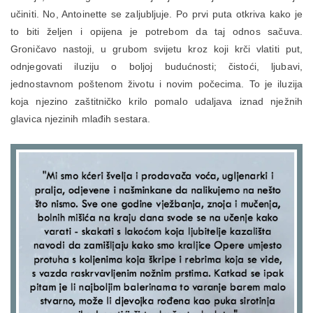
učiniti. No, Antoinette se zaljubljuje. Po prvi puta otkriva kako je
to biti željen i opijena je potrebom da taj odnos sačuva.
Groničavo nastoji, u grubom svijetu kroz koji krči vlatiti put,
odnjegovati iluziju o boljoj budućnosti; čistoći, ljubavi,
jednostavnom poštenom životu i novim počecima. To je iluzija
koja njezino zaštitničko krilo pomalo udaljava iznad nježnih
glavica njezinih mlađih sestara.