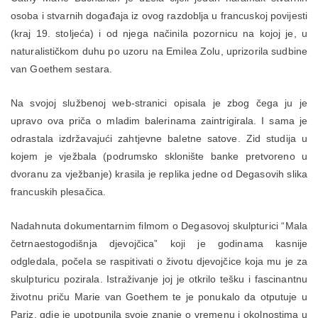
osoba i stvarnih događaja iz ovog razdoblja u francuskoj povijesti
(kraj 19. stoljeća) i od njega načinila pozornicu na kojoj je, u
naturalističkom duhu po uzoru na Emilea Zolu, uprizorila sudbine
van Goethem sestara.
Na svojoj službenoj web-stranici opisala je zbog čega ju je
upravo ova priča o mladim balerinama zaintrigirala. I sama je
odrastala izdržavajući zahtjevne baletne satove. Zid studija u
kojem je vježbala (podrumsko sklonište banke pretvoreno u
dvoranu za vježbanje) krasila je replika jedne od Degasovih slika
francuskih plesačica.
Nadahnuta dokumentarnim filmom o Degasovoj skulpturici “Mala
četrnaestogodišnja djevojčica” koji je godinama kasnije
odgledala, počela se raspitivati o životu djevojčice koja mu je za
skulpturicu pozirala. Istraživanje joj je otkrilo tešku i fascinantnu
životnu priču Marie van Goethem te je ponukalo da otputuje u
Pariz, gdje je upotpunila svoje znanje o vremenu i okolnostima u