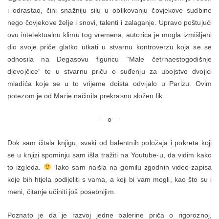
i odrastao, čini snažniju silu u oblikovanju čovjekove sudbine
nego čovjekove želje i snovi, talenti i zalaganje. Upravo poštujući
ovu intelektualnu klimu tog vremena, autorica je mogla izmišljeni
dio svoje priče glatko utkati u stvarnu kontroverzu koja se se
odnosila na Degasovu figuricu “Male četrnaestogodišnje
djevojčice” te u stvarnu priču o suđenju za ubojstvo dvojici
mladića koje se u to vrijeme doista odvijalo u Parizu. Ovim
potezom je od Marie načinila prekrasno složen lik.
—o—
Dok sam čitala knjigu, svaki od balentnih položaja i pokreta koji
se u knjizi spominju sam išla tražiti na Youtube-u, da vidim kako
to izgleda.
Tako sam naišla na gomilu zgodnih video-zapisa
koje bih htjela podijeliti s vama, a koji bi vam mogli, kao što su i
meni, čitanje učiniti još posebnijim.
Poznato je da je razvoj jedne balerine priča o rigoroznoj,