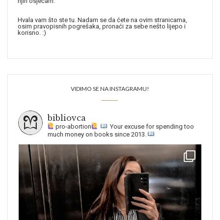
njih osjećam.
Hvala vam što ste tu. Nadam se da ćete na ovim stranicama,
osim pravopisnih pogrešaka, pronaći za sebe nešto lijepo i
korisno. :)
VIDIMO SE NA INSTAGRAMU!
bibliovca
pro-abortion
Your excuse for spending too
much money on books since 2013.