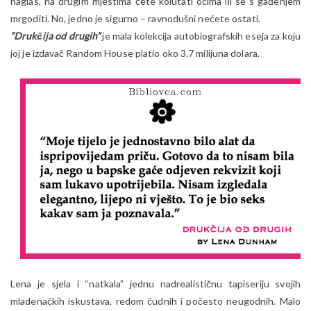
naglas, na drugim mjestima ćete kolutati očima ili se s gađenjem
mrgoditi. No, jedno je sigurno – ravnodušni nećete ostati.
“Drukčija od drugih”
je mala kolekcija autobiografskih eseja za koju
joj je izdavač Random House platio oko 3.7 milijuna dolara.
Lena je sjela i “natkala” jednu nadrealističnu tapiseriju svojih
mladenačkih iskustava, redom čudnih i počesto neugodnih. Malo