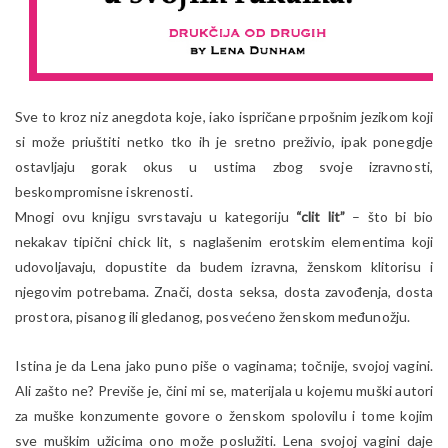
Sve to kroz niz anegdota koje, iako ispričane prpošnim jezikom koji
si može priuštiti netko tko ih je sretno preživio, ipak ponegdje
ostavljaju gorak okus u ustima zbog svoje izravnosti,
beskompromisne iskrenosti.
Mnogi ovu knjigu svrstavaju u kategoriju
“clit lit”
– što bi bio
nekakav tipični chick lit, s naglašenim erotskim elementima koji
udovoljavaju, dopustite da budem izravna, ženskom klitorisu i
njegovim potrebama. Znači, dosta seksa, dosta zavođenja, dosta
prostora, pisanog ili gledanog, posvećeno ženskom međunožju.
Istina je da Lena jako puno piše o vaginama; točnije, svojoj vagini.
Ali zašto ne? Previše je, čini mi se, materijala u kojemu muški autori
za muške konzumente govore o ženskom spolovilu i tome kojim
sve muškim užicima ono može poslužiti. Lena svojoj vagini daje