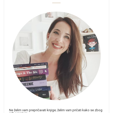
Ne želim vam prepričavati knjige; želim vam pričati kako se zbog