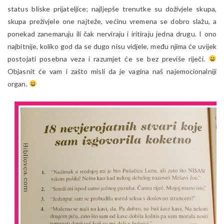
status bliske prijateljice; najljepše trenutke su doživjele skupa,
skupa preživjele one najteže, većinu vremena se dobro slažu, a
ponekad zanemaruju ili čak nerviraju i iritiraju jedna drugu. I ono
najbitnije, koliko god da se dugo nisu vidjele, među njima će uvijek
postojati posebna veza i razumjet će se bez previše riječi.
Objasnit će vam i zašto misli da je vagina naš najemocionalniji
organ.