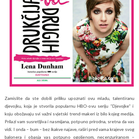
Zamislite da ste dobili priliku upoznati ovu mladu, talentiranu
djevojku, koja je stvorila popularnu HBO-ovu seriju “Djevojke” i
koju obožavaju svi važni svjetski trend-makeri iz bilo kojeg medija.
Prilazi vam susretljiva i nasmijana, potpuno prirodna, sretna da vas
vidi. I onda – bum – bez ikakve najave, raširi pred vama krajeve svog
balonera i obasja vas potpuno ogoljenom, necenzuriranom –