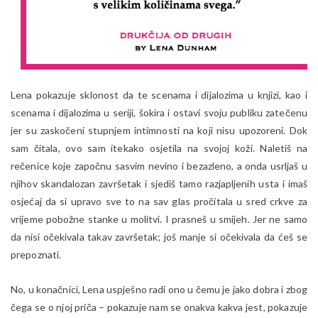
Lena pokazuje sklonost da te scenama i dijalozima u knjizi, kao i
scenama i dijalozima u seriji, šokira i ostavi svoju publiku zatečenu
jer su zaskočeni stupnjem intimnosti na koji nisu upozoreni. Dok
sam čitala, ovo sam itekako osjetila na svojoj koži. Naletiš na
rečenice koje započnu sasvim nevino i bezazleno, a onda usrljaš u
njihov skandalozan završetak i sjediš tamo razjapljenih usta i imaš
osjećaj da si upravo sve to na sav glas pročitala u sred crkve za
vrijeme pobožne stanke u molitvi. I prasneš u smijeh. Jer ne samo
da nisi očekivala takav završetak; još manje si očekivala da ćeš se
prepoznati.
No, u konačnici, Lena uspješno radi ono u čemu je jako dobra i zbog
čega se o njoj priča – pokazuje nam se onakva kakva jest, pokazuje