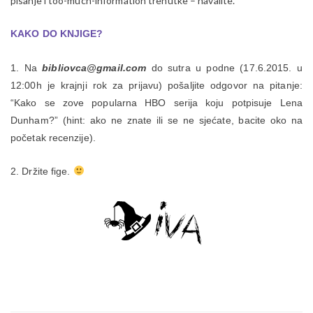
pisanje i too-much-information trenutke – navalite.
KAKO DO KNJIGE?
1. Na
bibliovca@gmail.com
do sutra u podne (17.6.2015. u
12:00h je krajnji rok za prijavu) pošaljite odgovor na pitanje:
“Kako se zove popularna HBO serija koju potpisuje Lena
Dunham?” (hint: ako ne znate ili se ne sjećate, bacite oko na
početak recenzije).
2. Držite fige.