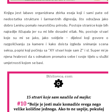
Knjiga jest labavo organizirana zbirka eseja koji i sami pate od
nedostatka strukture i šarmantnih digresija, što odražava jako
dobro Leninu pomalo neurotičnu prirodu. Postoje stranice koje bih
najradije iščupala jer su mi bile dosadni višak. No, postoje stvari
koje su mi se jako, jako svidjele – dijelovi koji govore o
razgolićivanju za kamere i kako doista izgleda snimanje scena
seksa, popisi koji počinju sa “XY stvari koje sam Z” i sl. Super mi je
njena hrabrost da s odmakom promatra sebe i svoje tijelo u službi
umjetnosti kojom se bavi.