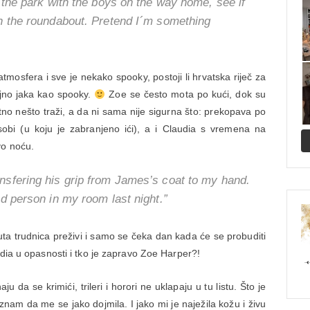
h the park with the boys on the way home, see if
on the roundabout. Pretend I´m something
tmosfera i sve je nekako spooky, postoji li hrvatska riječ za
ljno jaka kao spooky.
Zoe se često mota po kući, dok su
ntno nešto traži, a da ni sama nije sigurna što: prekopava po
obi (u koju je zabranjeno ići), a i Claudia s vremena na
vo noću.
nsfering his grip from James’s coat to my hand.
ad person in my room last night.”
uta trudnica preživi i samo se čeka dan kada će se probuditi
udia u opasnosti i tko je zapravo Zoe Harper?!
ju da se krimići, trileri i horori ne uklapaju u tu listu. Što je
nam da me se jako dojmila. I jako mi je naježila kožu i živu