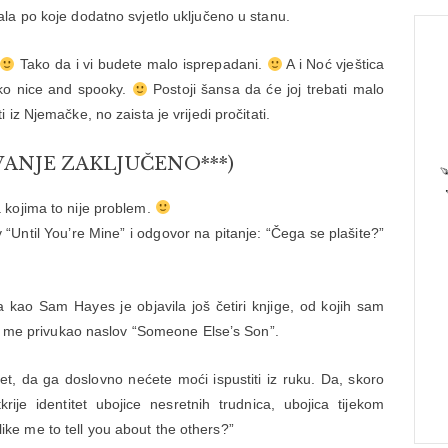
la po koje dodatno svjetlo uključeno u stanu.
Tako da i vi budete malo isprepadani.
A i Noć vještica
ako nice and spooky.
Postoji šansa da će joj trebati malo
iz Njemačke, no zaista je vrijedi pročitati.
VANJE ZAKLJUČENO***)
 kojima to nije problem.
 “Until You’re Mine” i odgovor na pitanje: “Čega se plašite?”
 a kao Sam Hayes je objavila još četiri knjige, od kojih sam
er me privukao naslov “Someone Else’s Son”.
pet, da ga doslovno nećete moći ispustiti iz ruku. Da, skoro
ije identitet ubojice nesretnih trudnica, ubojica tijekom
u like me to tell you about the others?”