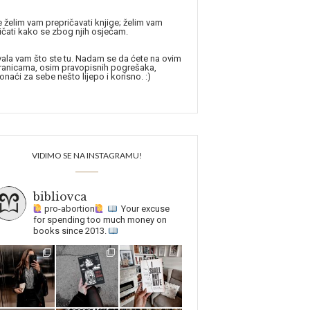
 želim vam prepričavati knjige; želim vam
ičati kako se zbog njih osjećam.
ala vam što ste tu. Nadam se da ćete na ovim
ranicama, osim pravopisnih pogrešaka,
onaći za sebe nešto lijepo i korisno. :)
VIDIMO SE NA INSTAGRAMU!
bibliovca
pro-abortion
Your excuse
for spending too much money on
books since 2013.