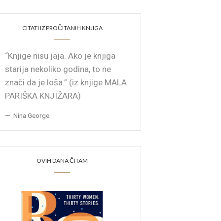
CITATI IZ PROČITANIH KNJIGA
“Knjige nisu jaja. Ako je knjiga
starija nekoliko godina, to ne
znači da je loša.” (iz knjige MALA
PARIŠKA KNJIŽARA)
Nina George
OVIH DANA ČITAM