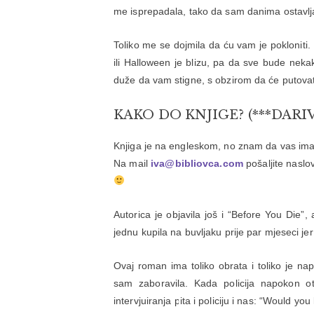
me isprepadala, tako da sam danima ostavlja
Toliko me se dojmila da ću vam je pokloniti.
ili Halloween je blizu, pa da sve bude nek
duže da vam stigne, s obzirom da će putovati 
KAKO DO KNJIGE? (***DARI
Knjiga je na engleskom, no znam da vas ima
Na mail
iva@bibliovca.com
pošaljite naslov
Autorica je objavila još i “Before You Die”,
jednu kupila na buvljaku prije par mjeseci j
Ovaj roman ima toliko obrata i toliko je na
sam zaboravila. Kada policija napokon otkr
intervjuiranja pita i policiju i nas: “Would yo