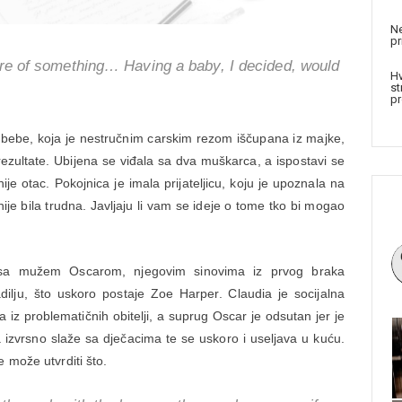
Ne
pr
are of something… Having a baby, I decided, would
Hv
st
pr
 bebe, koja je nestručnim carskim rezom iščupana iz majke,
 rezultate. Ubijena se viđala sa dva muškarca, a ispostavi se
je otac. Pokojnica je imala prijateljicu, koju je upoznala na
nije bila trudna. Javljaju li vam se ideje o tome tko bi mogao
 sa mužem Oscarom, njegovim sinovima iz prvog braka
ilju, što uskoro postaje Zoe Harper. Claudia je socijalna
 iz problematičnih obitelji, a suprug Oscar je odsutan jer je
izvrsno slaže sa dječacima te se uskoro i useljava u kuću.
 može utvrditi što.