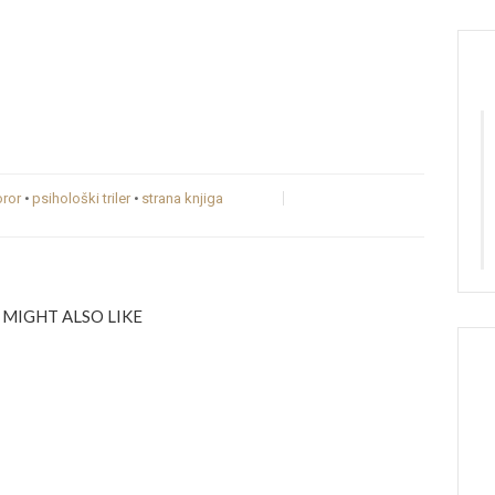
oror
•
psihološki triler
•
strana knjiga
 MIGHT ALSO LIKE