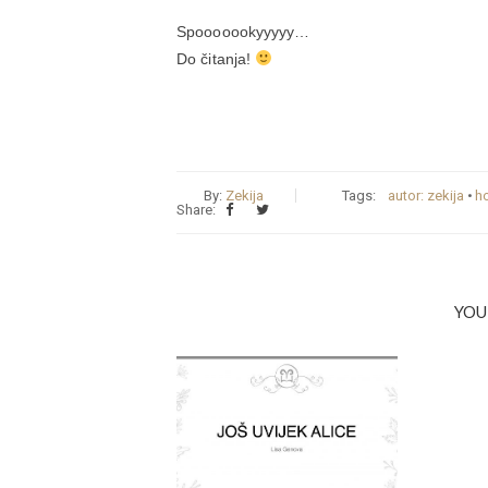
Spooooookyyyyy…
Do čitanja!
By:
Zekija
Tags:
autor: zekija
•
h
Share:
YOU