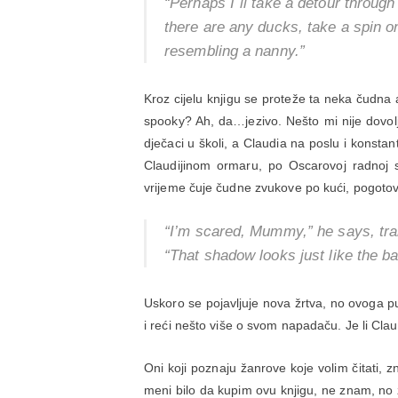
“Perhaps I´ll take a detour throug
there are any ducks, take a spin 
resembling a nanny.”
Kroz cijelu knjigu se proteže ta neka čudna a
spooky? Ah, da…jezivo. Nešto mi nije dovo
dječaci u školi, a Claudia na poslu i konsta
Claudijinom ormaru, po Oscarovoj radnoj s
vrijeme čuje čudne zvukove po kući, pogoto
“I’m scared, Mummy,” he says, tra
“That shadow looks just like the b
Uskoro se pojavljuje nova žrtva, no ovoga p
i reći nešto više o svom napadaču. Je li Cla
Oni koji poznaju žanrove koje volim čitati, zna
meni bilo da kupim ovu knjigu, ne znam, no z