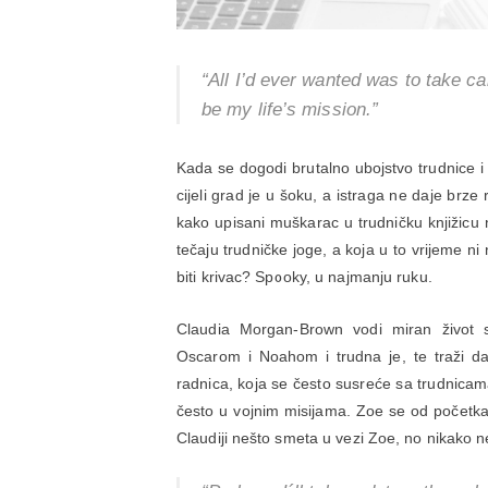
“All I’d ever wanted was to take c
be my life’s mission.”
Kada se dogodi brutalno ubojstvo trudnice i
cijeli grad je u šoku, a istraga ne daje brze
kako upisani muškarac u trudničku knjižicu ni
tečaju trudničke joge, a koja u to vrijeme ni 
biti krivac? Spooky, u najmanju ruku.
Claudia Morgan-Brown vodi miran život
Oscarom i Noahom i trudna je, te traži dad
radnica, koja se često susreće sa trudnicama
često u vojnim misijama. Zoe se od početka 
Claudiji nešto smeta u vezi Zoe, no nikako ne