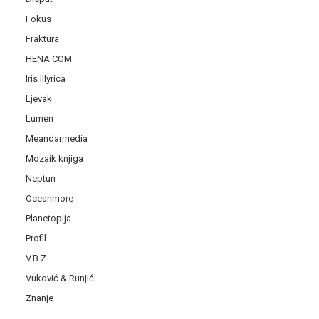
Fokus
Fraktura
HENA COM
Iris Illyrica
Ljevak
Lumen
Meandarmedia
Mozaik knjiga
Neptun
Oceanmore
Planetopija
Profil
V.B.Z.
Vuković & Runjić
Znanje