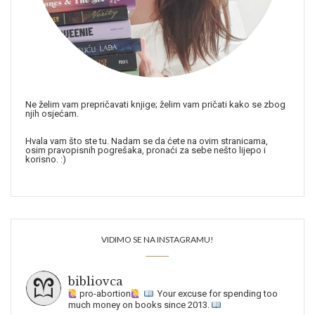
Ne želim vam prepričavati knjige; želim vam pričati kako se zbog
njih osjećam.
Hvala vam što ste tu. Nadam se da ćete na ovim stranicama,
osim pravopisnih pogrešaka, pronaći za sebe nešto lijepo i
korisno. :)
VIDIMO SE NA INSTAGRAMU!
bibliovca
pro-abortion
Your excuse for spending too
much money on books since 2013.